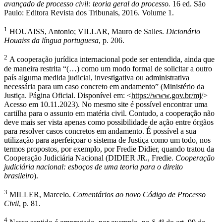
avançado de processo civil: teoria geral do processo.
16 ed. São
Paulo: Editora Revista dos Tribunais, 2016. Volume 1.
1
HOUAISS, Antonio; VILLAR, Mauro de Salles.
Dicionário
Houaiss da língua portuguesa
, p. 206.
2
A cooperação jurídica internacional pode ser entendida, ainda que
de maneira restrita “(…) como um modo formal de solicitar a outro
país alguma medida judicial, investigativa ou administrativa
necessária para um caso concreto em andamento” (Ministério da
Justiça. Página Oficial. Disponível em: <
https://www.gov.br/mj/
>
Acesso em 10.11.2023). No mesmo site é possível encontrar uma
cartilha para o assunto em matéria civil. Contudo, a cooperação não
deve mais ser vista apenas como possibilidade de ação entre órgãos
para resolver casos concretos em andamento. É possível a sua
utilização para aperfeiçoar o sistema de Justiça como um todo, nos
termos propostos, por exemplo, por Fredie Didier, quando tratou da
Cooperação Judiciária Nacional (DIDIER JR., Fredie.
Cooperação
judiciária nacional: esboços de uma teoria para o direito
brasileiro
).
3
MILLER, Marcelo.
Comentários ao novo Código de Processo
Civil
, p. 81.
4