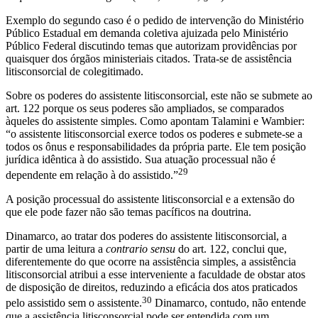
Exemplo do segundo caso é o pedido de intervenção do Ministério
Público Estadual em demanda coletiva ajuizada pelo Ministério
Público Federal discutindo temas que autorizam providências por
quaisquer dos órgãos ministeriais citados. Trata-se de assistência
litisconsorcial de colegitimado.
Sobre os poderes do assistente litisconsorcial, este não se submete ao
art. 122 porque os seus poderes são ampliados, se comparados
àqueles do assistente simples. Como apontam Talamini e Wambier:
“o assistente litisconsorcial exerce todos os poderes e submete-se a
todos os ônus e responsabilidades da própria parte. Ele tem posição
jurídica idêntica à do assistido. Sua atuação processual não é
29
dependente em relação à do assistido.”
A posição processual do assistente litisconsorcial e a extensão do
que ele pode fazer não são temas pacíficos na doutrina.
Dinamarco, ao tratar dos poderes do assistente litisconsorcial, a
partir de uma leitura a
contrario sensu
do art. 122, conclui que,
diferentemente do que ocorre na assistência simples, a assistência
litisconsorcial atribui a esse interveniente a faculdade de obstar atos
de disposição de direitos, reduzindo a eficácia dos atos praticados
30
pelo assistido sem o assistente.
Dinamarco, contudo, não entende
que a assistência litisconsorcial pode ser entendida com um