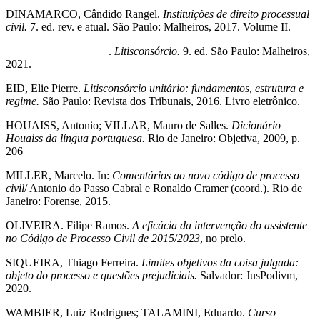
DINAMARCO, Cândido Rangel.
Instituições de direito processual
civil.
7. ed. rev. e atual. São Paulo: Malheiros, 2017. Volume II.
__________________.
Litisconsórcio.
9. ed. São Paulo: Malheiros,
2021.
EID, Elie Pierre.
Litisconsórcio unitário: fundamentos, estrutura e
regime.
São Paulo: Revista dos Tribunais, 2016. Livro eletrônico.
HOUAISS, Antonio; VILLAR, Mauro de Salles.
Dicionário
Houaiss da língua portuguesa.
Rio de Janeiro: Objetiva, 2009, p.
206
MILLER, Marcelo. In:
Comentários ao novo código de processo
civil
/ Antonio do Passo Cabral e Ronaldo Cramer (coord.). Rio de
Janeiro: Forense, 2015.
OLIVEIRA. Filipe Ramos.
A eficácia da intervenção do assistente
no Código de Processo Civil de 2015
/
2023
, no prelo.
SIQUEIRA, Thiago Ferreira.
Limites objetivos da coisa julgada:
objeto do processo e questões prejudiciais.
Salvador: JusPodivm,
2020.
WAMBIER, Luiz Rodrigues; TALAMINI, Eduardo.
Curso