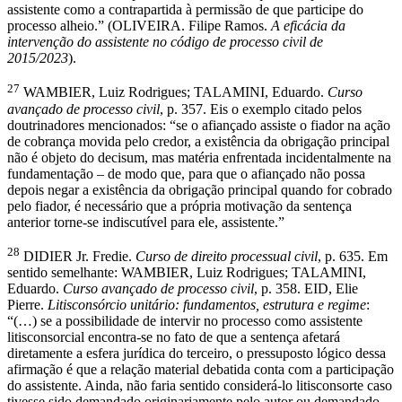
assistente como a contrapartida à permissão de que participe do
processo alheio.” (OLIVEIRA. Filipe Ramos.
A eficácia da
intervenção do assistente no código de processo civil de
2015/2023
).
27
WAMBIER, Luiz Rodrigues; TALAMINI, Eduardo.
Curso
avançado de processo civil
, p. 357. Eis o exemplo citado pelos
doutrinadores mencionados: “se o afiançado assiste o fiador na ação
de cobrança movida pelo credor, a existência da obrigação principal
não é objeto do decisum, mas matéria enfrentada incidentalmente na
fundamentação – de modo que, para que o afiançado não possa
depois negar a existência da obrigação principal quando for cobrado
pelo fiador, é necessário que a própria motivação da sentença
anterior torne-se indiscutível para ele, assistente.”
28
DIDIER Jr. Fredie.
Curso de direito processual civil
, p. 635. Em
sentido semelhante: WAMBIER, Luiz Rodrigues; TALAMINI,
Eduardo.
Curso avançado de processo civil
, p. 358. EID, Elie
Pierre.
Litisconsórcio unitário: fundamentos, estrutura e regime
:
“(…) se a possibilidade de intervir no processo como assistente
litisconsorcial encontra-se no fato de que a sentença afetará
diretamente a esfera jurídica do terceiro, o pressuposto lógico dessa
afirmação é que a relação material debatida conta com a participação
do assistente. Ainda, não faria sentido considerá-lo litisconsorte caso
tivesse sido demandado originariamente pelo autor ou demandado