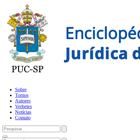
Sobre
Tomos
Autores
Verbetes
Notícias
Contato