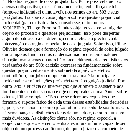
No atual regime de coisa julgada do CPC, é possível que não
apenas o dispositivo, mas a fundamentação, tenha força de lei
(torne-se indiscutível e imutável), nos termos do art. 503 e seus
parágrafos. Trata-se da coisa julgada sobre a questão prejudicial
incidental (para mais detalhes, consulte-se, entre outros:
SIQUEIRA, Thiago Ferreira. Limites objetivos da coisa julgada:
objeto do processo e questões prejudiciais). Isso pode despertar
algum debate acerca da diferença entre a eficácia preclusiva da
intervenção e o regime especial de coisa julgada. Sobre isso, Filipe
Oliveira destaca que a formação do regime especial da coisa julgada
que atinge os fundamentos da decisão não ocorre em qualquer
situação, mas apenas quando há o preenchimento dos requisitos dos
parágrafos do art. 503: decisão expressa na fundamentação sobre
questão prejudicial ao mérito, submetida a prévio e efetivo
contraditório, por juízo competente para a matéria principal e
incidental e sem limitações probatórias ou à cognição judicial. Por
outro lado, a eficácia da intervenção que submete o assistente aos
fundamentos da decisão não exige os requisitos acima. Ainda sobre
o tema, Filipe completa: “No que se refere aos requisitos que
formam o suporte fático de cada uma dessas estabilidades decisórias
e, pois, se relacionam com o juízo futuro a respeito de sua formação,
há semelhanças e distinções claras de um lado e, de outro, uma zona
mais duvidosa. As distinções claras são, no regime especial, a
exigência de que o elemento tenha a estrutura mínima capaz de ser
objeto de um processo autônomo, de que o juízo seja competente