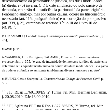
desconsideração da personalidade jurídica, nas duas modalidades:
(a) direta; e (b) inversa. (…) Existe ampliação do polo passivo da
demanda, em razão da insuficiência patrimonial da parte originária.
Fenômeno análogo, mas por outras causas, ocorre no litisconsórcio
necessário (art. 115, parágrafo único) e na correção do polo passivo
(art. 339, § 2º), estranhas ao referido Título III do Livro III do
NCPC.”.
DINAMARCO, Cândido Rangel.
Instituições de direito processual civil
, p.
12
444.
Idem
, p. 444.
13
WAMBIER, Luiz Rodrigues; TALAMINI, Eduardo.
Curso avançado de
14
processo civil
, p. 355. “o grau de intensidade do interesse jurídico do assistente
determina seu enquadramento numa ou noutra das duas modalidades – e a gama
de poderes atribuída ao assistente também será diversa num caso e noutro”.
BUENO, Cassio Scarpinella.
Comentários ao Código de Processo Civil
, p.
15
535.
16
STJ, REsp 1.760.108/ES, 2ª Turma, rel. Min. Herman Benjamin,
j. 20.08.2019, DJe 13.09.2019.
17
STJ, AgInt na PET no REsp 1.877.585/RS, 2ª Turma, rel. Min.