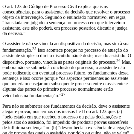
O art. 123 do Código de Processo Civil explica quais as
consequências, para o assistente, da decisão que resolver o processo
objeto da intervenção. Segundo o enunciado normativo, em regra,
“transitada em julgado a sentença no processo em que interveio o
assistente, este não poderá, em processo posterior, discutir a justiça
da decisão.”
O assistente não se vincula ao dispositivo da decisão, mas sim à sua
25
fundamentação.
Isso acontece porque no processo de atuação do
assistente simples o direito discutido não é deste, mas do assistido. O
26
dispositivo, portanto, vincula as partes originais do processo.
Mas,
embora não se submeta à conclusão do processo, o assistente não
pode rediscutir, em eventual processo futuro, os fundamentos dessa
sentença e isso ocorre porque “os aspectos pertinentes ao assistente
que poderiam ensejar um subsequente processo entre o assistente e
alguma das partes do primeiro processo normalmente estão
27
veiculados na fundamentação.”
Para não se submeter aos fundamentos da decisão, deve o assistente
alegar e provar, nos termos dos incisos I e II do art. 123 que: (a)
“pelo estado em que recebeu o processo ou pelas declarações e
pelos atos do assistido, foi impedido de produzir provas suscetíveis
de influir na sentença” ou (b) “desconhecia a existência de alegações
ou de provas das quais o assistido, por dolo ou culpa, não se valeu”.