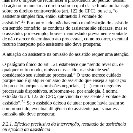
mas não o impede de reconhecer a procedência do pedido, desistir
da ação ou renunciar ao direito sobre o qual ela se funda ou transigir
sobre os direitos controvertidos (art. 122 do CPC), ou seja, “o
assistente simples fica, então, submetido à vontade do
23
assistido”.
Por outro lado, não havendo manifestação do assistido
em sentido contrário, as condutas do assistente são eficazes, mas se
o assistido, por exemplo, houver manifestado previamente vontade
de não exercer determinado ato processual, como recorrer, eventual
recurso interposto pelo assistente não deve prosperar.
A atuação do assistente na omissão do assistido requer uma atenção.
O parágrafo único do art. 121 estabelece que “sendo revel ou, de
qualquer outro modo, omisso o assistido, o assistente será
considerado seu substituto processual.” O texto merece cuidado
porque não é qualquer omissão do assistido que enseja a aplicação
do preceito porque as omissões negociais, “(…) como negócios
processuais dispositivos, subsomem-se, por analogia, à norma
extraída do art. 122 do CPC, que vincula o assistente à vontade do
24
assistido”.
Se o assistido deixou de atuar porque havia assim se
comprometido, eventual diligência do assistente para sanar essa
omissão não deve prosperar.
2.2.1.
Eficácia preclusiva da intervenção, resultado da assistência
ou eficácia da assistência