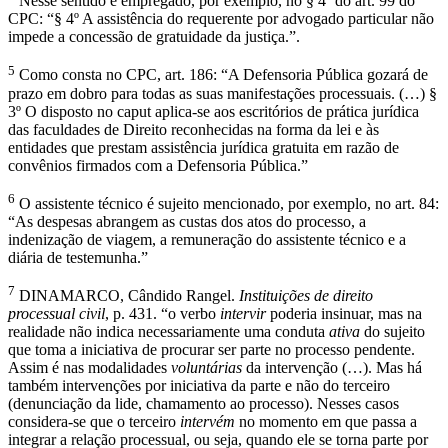
Nesse sentido é empregado, por exemplo, no § 4º do art. 99 do
CPC: “§ 4º A assistência do requerente por advogado particular não
impede a concessão de gratuidade da justiça.”.
5
Como consta no CPC, art. 186: “A Defensoria Pública gozará de
prazo em dobro para todas as suas manifestações processuais. (…) §
3º O disposto no caput aplica-se aos escritórios de prática jurídica
das faculdades de Direito reconhecidas na forma da lei e às
entidades que prestam assistência jurídica gratuita em razão de
convênios firmados com a Defensoria Pública.”
6
O assistente técnico é sujeito mencionado, por exemplo, no art. 84:
“As despesas abrangem as custas dos atos do processo, a
indenização de viagem, a remuneração do assistente técnico e a
diária de testemunha.”
7
DINAMARCO, Cândido Rangel.
Instituições de direito
processual civil
, p. 431. “o verbo
intervir
poderia insinuar, mas na
realidade não indica necessariamente uma conduta
ativa
do sujeito
que toma a iniciativa de procurar ser parte no processo pendente.
Assim é nas modalidades
voluntárias
da intervenção (…). Mas há
também intervenções por iniciativa da parte e não do terceiro
(denunciação da lide, chamamento ao processo). Nesses casos
considera-se que o terceiro
intervém
no momento em que passa a
integrar a relação processual, ou seja, quando ele se torna parte por