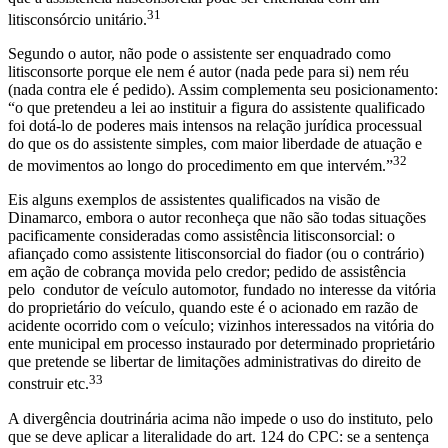
31
litisconsórcio unitário.
Segundo o autor, não pode o assistente ser enquadrado como
litisconsorte porque ele nem é autor (nada pede para si) nem réu
(nada contra ele é pedido). Assim complementa seu posicionamento:
“o que pretendeu a lei ao instituir a figura do assistente qualificado
foi dotá-lo de poderes mais intensos na relação jurídica processual
do que os do assistente simples, com maior liberdade de atuação e
32
de movimentos ao longo do procedimento em que intervém.”
Eis alguns exemplos de assistentes qualificados na visão de
Dinamarco, embora o autor reconheça que não são todas situações
pacificamente consideradas como assistência litisconsorcial: o
afiançado como assistente litisconsorcial do fiador (ou o contrário)
em ação de cobrança movida pelo credor; pedido de assistência
pelo condutor de veículo automotor, fundado no interesse da vitória
do proprietário do veículo, quando este é o acionado em razão de
acidente ocorrido com o veículo; vizinhos interessados na vitória do
ente municipal em processo instaurado por determinado proprietário
que pretende se libertar de limitações administrativas do direito de
33
construir etc.
A divergência doutrinária acima não impede o uso do instituto, pelo
que se deve aplicar a literalidade do art. 124 do CPC: se a sentença