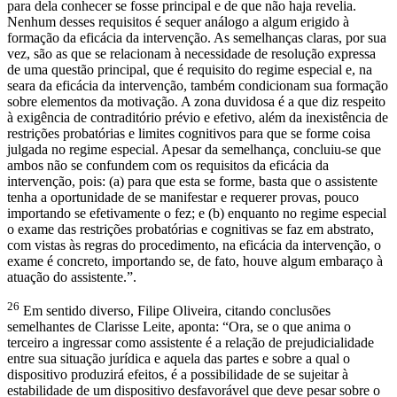
para dela conhecer se fosse principal e de que não haja revelia.
Nenhum desses requisitos é sequer análogo a algum erigido à
formação da eficácia da intervenção. As semelhanças claras, por sua
vez, são as que se relacionam à necessidade de resolução expressa
de uma questão principal, que é requisito do regime especial e, na
seara da eficácia da intervenção, também condicionam sua formação
sobre elementos da motivação. A zona duvidosa é a que diz respeito
à exigência de contraditório prévio e efetivo, além da inexistência de
restrições probatórias e limites cognitivos para que se forme coisa
julgada no regime especial. Apesar da semelhança, concluiu-se que
ambos não se confundem com os requisitos da eficácia da
intervenção, pois: (a) para que esta se forme, basta que o assistente
tenha a oportunidade de se manifestar e requerer provas, pouco
importando se efetivamente o fez; e (b) enquanto no regime especial
o exame das restrições probatórias e cognitivas se faz em abstrato,
com vistas às regras do procedimento, na eficácia da intervenção, o
exame é concreto, importando se, de fato, houve algum embaraço à
atuação do assistente.”.
26
Em sentido diverso, Filipe Oliveira, citando conclusões
semelhantes de Clarisse Leite, aponta: “Ora, se o que anima o
terceiro a ingressar como assistente é a relação de prejudicialidade
entre sua situação jurídica e aquela das partes e sobre a qual o
dispositivo produzirá efeitos, é a possibilidade de se sujeitar à
estabilidade de um dispositivo desfavorável que deve pesar sobre o