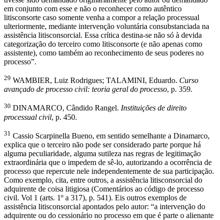
em conjunto com esse e não o reconhecer como autêntico
litisconsorte caso somente venha a compor a relação processual
ulteriormente, mediante intervenção voluntária consubstanciada na
assistência litisconsorcial. Essa crítica destina-se não só à devida
categorização do terceiro como litisconsorte (e não apenas como
assistente), como também ao reconhecimento de seus poderes no
processo”.
29
WAMBIER, Luiz Rodrigues; TALAMINI, Eduardo.
Curso
avançado de processo civil: teoria geral do processo
, p. 359.
30
DINAMARCO, Cândido Rangel.
Instituições de direito
processual civil
, p. 450.
31
Cassio Scarpinella Bueno, em sentido semelhante a Dinamarco,
explica que o terceiro não pode ser considerado parte porque há
alguma peculiaridade, alguma sutileza nas regras de legitimação
extraordinária que o impedem de sê-lo, autorizando a ocorrência de
processo que repercute nele independentemente de sua participação.
Como exemplo, cita, entre outros, a assistência litisconsorcial do
adquirente de coisa litigiosa (Comentários ao código de processo
civil. Vol 1 (arts. 1º a 317), p. 541). Eis outros exemplos de
assistência litisconsorcial apontados pelo autor: “a intervenção do
adquirente ou do cessionário no processo em que é parte o alienante