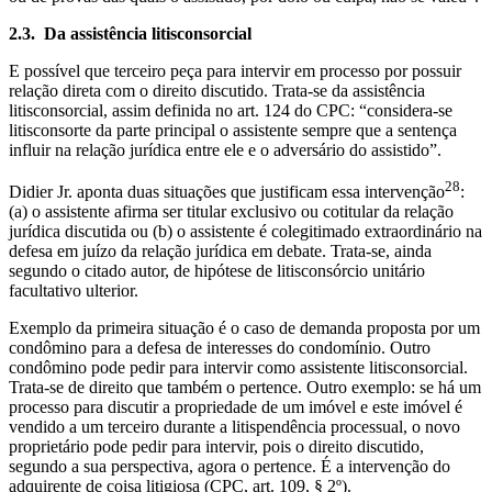
2.3.
Da assistência litisconsorcial
E possível que terceiro peça para intervir em processo por possuir
relação direta com o direito discutido. Trata-se da assistência
litisconsorcial, assim definida no art. 124 do CPC: “considera-se
litisconsorte da parte principal o assistente sempre que a sentença
influir na relação jurídica entre ele e o adversário do assistido”.
28
Didier Jr. aponta duas situações que justificam essa intervenção
:
(a) o assistente afirma ser titular exclusivo ou cotitular da relação
jurídica discutida ou (b) o assistente é colegitimado extraordinário na
defesa em juízo da relação jurídica em debate. Trata-se, ainda
segundo o citado autor, de hipótese de litisconsórcio unitário
facultativo ulterior.
Exemplo da primeira situação é o caso de demanda proposta por um
condômino para a defesa de interesses do condomínio. Outro
condômino pode pedir para intervir como assistente litisconsorcial.
Trata-se de direito que também o pertence. Outro exemplo: se há um
processo para discutir a propriedade de um imóvel e este imóvel é
vendido a um terceiro durante a litispendência processual, o novo
proprietário pode pedir para intervir, pois o direito discutido,
segundo a sua perspectiva, agora o pertence. É a intervenção do
adquirente de coisa litigiosa (CPC, art. 109, § 2º).