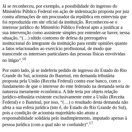
Já se reconheceu, por exemplo, a possibilidade do ingresso do
Ministério Público Federal em ação de indenização proposta por juiz
contra afirmações de um procurador da república em entrevista que
foi reproduzida em site oficial da instituição. Reconheceu-se o
interesse jurídico do Ministério Público Federal apto a justificar a
sua intervenção como assistente simples por entender-se haver, nessa
situação, “(…) nítido contorno de defesa da prerrogativa
institucional do integrante da instituição para emitir opiniões quanto
a fatos relacionados ao exercício profissional, de modo que
transcende os interesses particulares das pessoas físicas envolvidas
16
no litígio”.
Por outro lado, já se indeferiu pedido de ingresso do Estado do Rio
Grande do Sul, acionista do Banrisul, em demanda tributária
proposta pela União (Receita Federal) contra esse banco, com o
fundamento de que o interesse do ente federado na demanda seria de
natureza meramente econômica. A lide teria por objeto relação
jurídico-tributária existente exclusivamente entre a União (Receita
Federal) e o Banrisul, por isso, “(…) o resultado desta demanda não
afeta a sua esfera jurídica (isto é, do Estado do Rio Grande do Sul),
pois a condição de acionista majoritário não atraiu a
responsabilidade solidária pelo inadimplemento, imputado apenas à
17
pessoa jurídica (com a qual não se confunde)”.