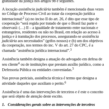
gratuidade da justiça nos artigos 98 e seguintes.
A locução
assistência judiciária
também é mencionada duas vezes
no Código de Processo Civil ao tratar da cooperação jurídica
2
internacional:
(a) no inciso II do art. 26, é dito que esse tipo de
cooperação “será regida por tratado de que o Brasil faz parte e
observará: (…) II – a igualdade de tratamento entre nacionais e
estrangeiros, residentes ou não no Brasil, em relação ao acesso à
justiça e à tramitação dos processos, assegurando-se
assistência
judiciária
aos necessitados” (grifos nossos) e (b) um dos objetivos
da cooperação, nos termos do inc. V do art. 27 do CPC, é a
3
chamada “assistência jurídica internacional”.
Assistência também designa a atuação do advogado em defesa de
4
seu cliente
ou de instituições que prestam auxílio jurídico, como a
5
Defensoria Pública ou entidades conveniadas.
Nas provas periciais, assistência técnica é termo que designa a
6
atividade daqueles que auxiliam o perito.
Assistência é uma das intervenções de terceiros e é este o conceito
que será objeto de atenção deste escrito.
1.
Considerações gerais sobre as intervenções de terceiros