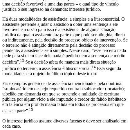
uma decisão favorável a uma das partes – e qual tipo de vínculo
justifica o seu ingresso na demanda: interesse jurídico.
Há duas modalidades de assistência: a simples e a litisconsorcial. O
assistente pretende ajudar o assistido a obter uma sentença a ele
favorável e a razão para isso é a existência de alguma situação
jurídica da qual o assistente faz parte e que pode ser atingida, direta
ou indiretamente, pela decisão do processo objeto da intervenção. Se
o terceiro não é atingido diretamente pela decisão do processo
pendente, a assistência será simples. Nesse caso, “esse terceiro nada
pede para si e em face dele nada é pedido nem a sentença de mérito
13
decidirá”.
Se a decisão afeta de maneira mais direta situação
14
jurídica do terceiro, a assistência é litisconsorcial.
Esta segunda
modalidade será objeto do último tópico deste texto.
Eis exemplos genéricos de assistência mencionados pela doutrina:
“sublocatário em despejo requerido contra o sublocador (locatário);
tabelião em demanda em que se pretende a nulidade de escritura
pública por algum vício a ele imputado e credor do falido habilitado
em falência em prol da massa falida em todos os processos em que
15
ela seja parte”.
O interesse jurídico assume diversas facetas e deve ser analisado em
cada caso.