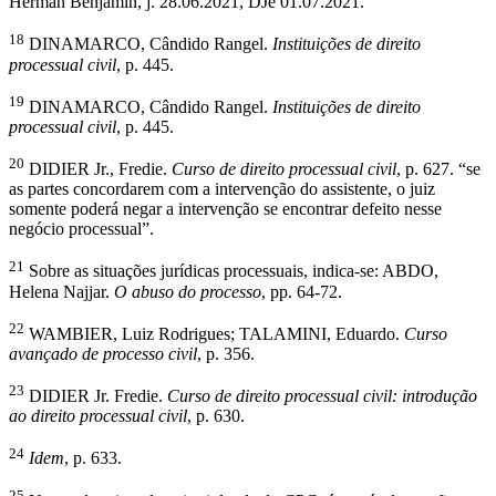
Herman Benjamin, j. 28.06.2021, DJe 01.07.2021.
18
DINAMARCO, Cândido Rangel.
Instituições de direito
processual civil
, p. 445.
19
DINAMARCO, Cândido Rangel.
Instituições de direito
processual civil
, p. 445.
20
DIDIER Jr., Fredie.
Curso de direito processual civil
, p. 627. “se
as partes concordarem com a intervenção do assistente, o juiz
somente poderá negar a intervenção se encontrar defeito nesse
negócio processual”.
21
Sobre as situações jurídicas processuais, indica-se: ABDO,
Helena Najjar.
O abuso do processo
, pp. 64-72.
22
WAMBIER, Luiz Rodrigues; TALAMINI, Eduardo.
Curso
avançado de processo civil
, p. 356.
23
DIDIER Jr. Fredie.
Curso de direito processual civil: introdução
ao direito processual civil
, p. 630.
24
Idem
, p. 633.
25