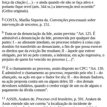
força da citação (…) – e ainda quando ele não se faça ativo e
portanto fique revel (arts. 344 ss.) a intervenção terá ocorrido”
(Grifos originais).
8
COSTA, Marília Siqueira da.
Convenções processuais sobre
intervenção de terceiros
, p. 151.
9
Trata-se da denunciação da lide, assim prevista: “Art. 125. É
admissível a denunciação da lide, promovida por qualquer das
partes: I – ao alienante imediato, no processo relativo à coisa cujo
domínio foi transferido ao denunciante, a fim de que possa exercer
os direitos que da evicção lhe resultam; II – àquele que estiver
obrigado, por lei ou pelo contrato, a indenizar, em ação regressiva, o
prejuízo de quem for vencido no processo (…)”.
10
É o chamamento ao processo, assim disposto no CPC: “Art. 130.
É admissível o chamamento ao processo, requerido pelo réu: I – do
afiançado, na ação em que o fiador for réu; II – dos demais fiadores,
na ação proposta contra um ou alguns deles; III – dos demais
devedores solidários, quando o credor exigir de um ou de alguns o
pagamento da dívida comum”.
11
ASSIS, Araken de.
Processo civil brasileiro
, p. 591. Araken de
Assis entende não ser correta “a localização do incidente de