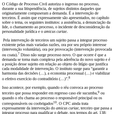
O Código de Processo Civil autoriza o ingresso no processo,
durante a sua litispendência, de sujeitos distintos daqueles que
originariamente compuseram a demanda. É a intervenção de
terceiros. É assim que expressamente são apresentados, no capítulo
sobre o tema, os seguintes institutos: a assistência, a denunciação da
lide, o chamamento ao processo, o incidente de desconsideração da
personalidade jurídica e o
amicus curiae
.
Pela intervenção de terceiros um sujeito passa a integrar processo
existente pelas mais variadas razões, ora por seu próprio interesse
(intervenção voluntária), ora por provocação (intervenção provocada
7
ou coata).
Disso não surge processo novo. O que ocorre é que a
demanda se torna mais complexa pela aderência do novo sujeito e é
a posição desse sujeito em relação ao objeto do litígio que justifica
cada modalidade de intervenção. O instituto surge para “garantir a
harmonia das decisões (…), a economia processual (…) e viabilizar
8
o efetivo exercício do contraditório (…)”.
Isso acontece, por exemplo, quando o réu convoca ao processo
9
terceiro que possa responder em regresso caso ele sucumba,
ou
quando o réu chama ao processo o responsável principal ou os
10
corresponsáveis ou coobrigados
. O CPC ainda trata
expressamente da intervenção do
amicus curiae
, terceiro que passa a
integrar processo para qualificar o debate, nos termos do art. 138: