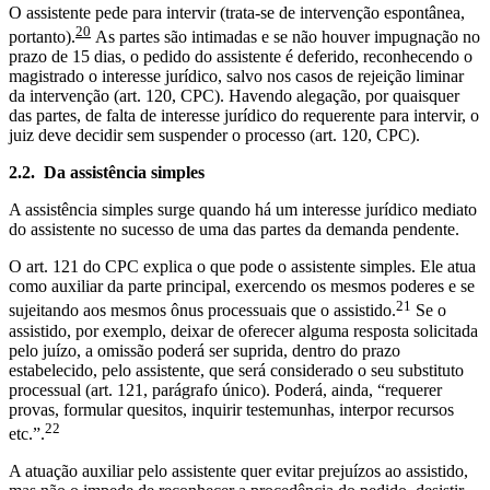
O assistente pede para intervir (trata-se de intervenção espontânea,
20
portanto).
As partes são intimadas e se não houver impugnação no
prazo de 15 dias, o pedido do assistente é deferido, reconhecendo o
magistrado o interesse jurídico, salvo nos casos de rejeição liminar
da intervenção (art. 120, CPC). Havendo alegação, por quaisquer
das partes, de falta de interesse jurídico do requerente para intervir, o
juiz deve decidir sem suspender o processo (art. 120, CPC).
2.2.
Da assistência simples
A assistência simples surge quando há um interesse jurídico mediato
do assistente no sucesso de uma das partes da demanda pendente.
O art. 121 do CPC explica o que pode o assistente simples. Ele atua
como auxiliar da parte principal, exercendo os mesmos poderes e se
21
sujeitando aos mesmos ônus processuais que o assistido.
Se o
assistido, por exemplo, deixar de oferecer alguma resposta solicitada
pelo juízo, a omissão poderá ser suprida, dentro do prazo
estabelecido, pelo assistente, que será considerado o seu substituto
processual (art. 121, parágrafo único). Poderá, ainda, “requerer
provas, formular quesitos, inquirir testemunhas, interpor recursos
22
etc.”.
A atuação auxiliar pelo assistente quer evitar prejuízos ao assistido,