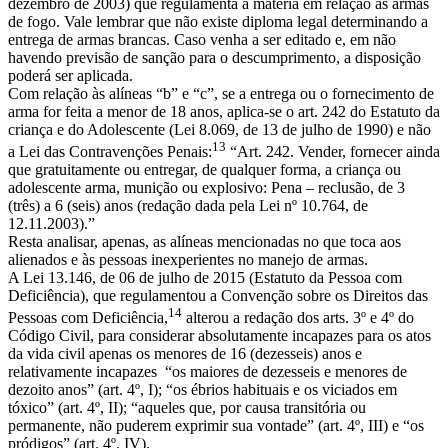
dezembro de 2003) que regulamenta a matéria em relação às armas
de fogo. Vale lembrar que não existe diploma legal determinando a
entrega de armas brancas. Caso venha a ser editado e, em não
havendo previsão de sanção para o descumprimento, a disposição
poderá ser aplicada.
Com relação às alíneas “b” e “c”, se a entrega ou o fornecimento de
arma for feita a menor de 18 anos, aplica-se o art. 242 do Estatuto da
criança e do Adolescente (Lei 8.069, de 13 de julho de 1990) e não
13
a Lei das Contravenções Penais:
“Art. 242. Vender, fornecer ainda
que gratuitamente ou entregar, de qualquer forma, a criança ou
adolescente arma, munição ou explosivo: Pena – reclusão, de 3
(três) a 6 (seis) anos (redação dada pela Lei nº 10.764, de
12.11.2003).”
Resta analisar, apenas, as alíneas mencionadas no que toca aos
alienados e às pessoas inexperientes no manejo de armas.
A Lei 13.146, de 06 de julho de 2015 (Estatuto da Pessoa com
Deficiência), que regulamentou a Convenção sobre os Direitos das
14
Pessoas com Deficiência,
alterou a redação dos arts. 3º e 4º do
Código Civil, para considerar absolutamente incapazes para os atos
da vida civil apenas os menores de 16 (dezesseis) anos e
relativamente incapazes “os maiores de dezesseis e menores de
dezoito anos” (art. 4º, I); “os ébrios habituais e os viciados em
tóxico” (art. 4º, II); “aqueles que, por causa transitória ou
permanente, não puderem exprimir sua vontade” (art. 4º, III) e “os
pródigos” (art. 4º, IV).