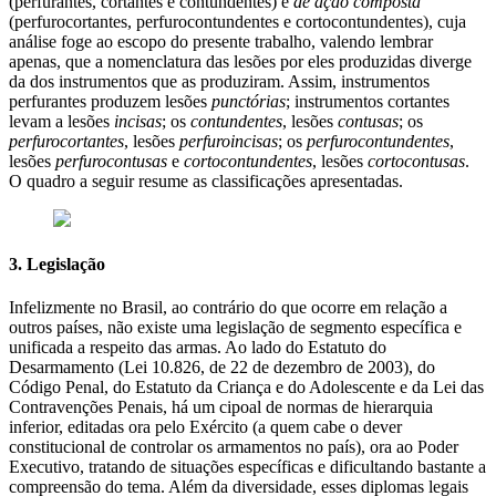
(perfurantes, cortantes e contundentes) e
de ação composta
(perfurocortantes, perfurocontundentes e cortocontundentes), cuja
análise foge ao escopo do presente trabalho, valendo lembrar
apenas, que a nomenclatura das lesões por eles produzidas diverge
da dos instrumentos que as produziram. Assim, instrumentos
perfurantes produzem lesões
punctórias
; instrumentos cortantes
levam a lesões
incisas
; os
contundentes
, lesões
contusas
; os
perfurocortantes
, lesões
perfuroincisas
; os
perfurocontundentes
,
lesões
perfurocontusas
e
cortocontundentes
, lesões
cortocontusas
.
O quadro a seguir resume as classificações apresentadas.
3. Legislação
Infelizmente no Brasil, ao contrário do que ocorre em relação a
outros países, não existe uma legislação de segmento específica e
unificada a respeito das armas. Ao lado do Estatuto do
Desarmamento (Lei 10.826, de 22 de dezembro de 2003), do
Código Penal, do Estatuto da Criança e do Adolescente e da Lei das
Contravenções Penais, há um cipoal de normas de hierarquia
inferior, editadas ora pelo Exército (a quem cabe o dever
constitucional de controlar os armamentos no país), ora ao Poder
Executivo, tratando de situações específicas e dificultando bastante a
compreensão do tema. Além da diversidade, esses diplomas legais