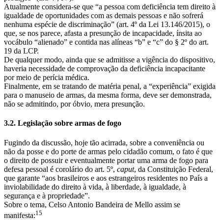
Atualmente considera-se que “a pessoa com deficiência tem direito à
igualdade de oportunidades com as demais pessoas e não sofrerá
nenhuma espécie de discriminação” (art. 4º da Lei 13.146/2015), o
que, se nos parece, afasta a presunção de incapacidade, ínsita ao
vocábulo “alienado” e contida nas alíneas “b” e “c” do § 2º do art.
19 da LCP.
De qualquer modo, ainda que se admitisse a vigência do dispositivo,
haveria necessidade de comprovação da deficiência incapacitante
por meio de perícia médica.
Finalmente, em se tratando de matéria penal, a “experiência” exigida
para o manuseio de armas, da mesma forma, deve ser demonstrada,
não se admitindo, por óbvio, mera presunção.
3.2. Legislação sobre armas de fogo
Fugindo da discussão, hoje tão acirrada, sobre a conveniência ou
não da posse e do porte de armas pelo cidadão comum, o fato é que
o direito de possuir e eventualmente portar uma arma de fogo para
defesa pessoal é corolário do art. 5º,
caput
, da Constituição Federal,
que garante “aos brasileiros e aos estrangeiros residentes no País a
inviolabilidade do direito à vida, à liberdade, à igualdade, à
segurança e à propriedade”.
Sobre o tema, Celso Antonio Bandeira de Mello assim se
15
manifesta: