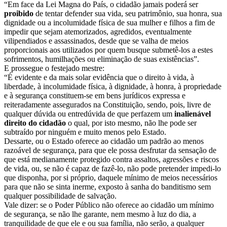
“Em face da Lei Magna do País, o cidadão jamais poderá ser
proibido
de tentar defender sua vida, seu patrimônio, sua honra, sua
dignidade ou a incolumidade física de sua mulher e filhos a fim de
impedir que sejam atemorizados, agredidos, eventualmente
vilipendiados e assassinados, desde que se valha de meios
proporcionais aos utilizados por quem busque submetê-los a estes
sofrimentos, humilhações ou eliminação de suas existências”.
E prossegue o festejado mestre:
“É evidente e da mais solar evidência que o direito à vida, à
liberdade, à incolumidade física, à dignidade, à honra, à propriedade
e à segurança constituem-se em bens jurídicos expressa e
reiteradamente assegurados na Constituição, sendo, pois, livre de
qualquer dúvida ou entredúvida de que perfazem um
inalienável
direito do cidadão
o qual, por isto mesmo, não lhe pode ser
subtraído por ninguém e muito menos pelo Estado.
Dessarte, ou o Estado oferece ao cidadão um padrão ao menos
razoável de segurança, para que ele possa desfrutar da sensação de
que está medianamente protegido contra assaltos, agressões e riscos
de vida, ou, se não é capaz de fazê-lo, não pode pretender impedi-lo
que disponha, por si próprio, daquele mínimo de meios necessários
para que não se sinta inerme, exposto à sanha do banditismo sem
qualquer possibilidade de salvação.
Vale dizer: se o Poder Público não oferece ao cidadão um mínimo
de segurança, se não lhe garante, nem mesmo à luz do dia, a
tranquilidade de que ele e ou sua família, não serão, a qualquer