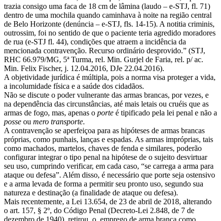
trazia consigo uma faca de 18 cm de lâmina (laudo – e-STJ, fl. 71)
dentro de uma mochila quando caminhava à noite na região central
de Belo Horizonte (denúncia – e-STJ, fls. 14-15). A notitia criminis,
outrossim, foi no sentido de que o paciente teria agredido moradores
de rua (e-STJ fl. 44), condições que atraem a incidência da
mencionada contravenção. Recurso ordinário desprovido.” (STJ,
RHC 66.979/MG, 5ª Turma, rel. Min. Gurjel de Faria, rel. p/ ac.
Min. Felix Fischer, j. 12.04.2016, DJe 22.04.2016).
A objetividade jurídica é múltipla, pois a norma visa proteger a vida,
a incolumidade física e a saúde dos cidadãos.
Não se discute o poder vulnerante das armas brancas, por vezes, e
na dependência das circunstâncias, até mais letais ou cruéis que as
armas de fogo, mas, apenas o
porte
é tipificado pela lei penal e não a
posse
ou
mero transporte
.
A contravenção se aperfeiçoa para as hipóteses de armas brancas
próprias, como punhais, lanças e espadas. As armas impróprias, tais
como machados, martelos, chaves de fenda e similares, poderão
configurar integrar o tipo penal na hipótese de o sujeito desvirtuar
seu uso, cumprindo verificar, em cada caso, “se carrega a arma para
ataque ou defesa”. Além disso, é necessário que porte seja ostensivo
e a arma levada de forma a permitir seu pronto uso, segundo sua
natureza e destinação (a finalidade de ataque ou defesa).
Mais recentemente, a Lei 13.654, de 23 de abril de 2018, alterando
o art. 157, § 2º, do Código Penal (Decreto-Lei 2.848, de 7 de
dezembro de 1940), retirou o emprego de arma branca como