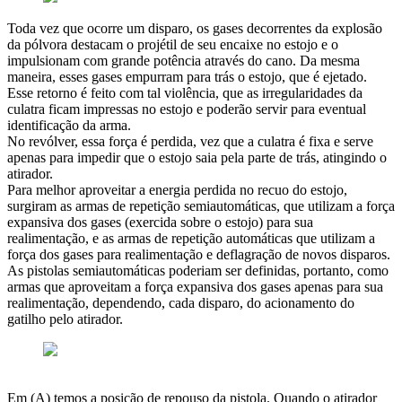
Toda vez que ocorre um disparo, os gases decorrentes da explosão
da pólvora destacam o projétil de seu encaixe no estojo e o
impulsionam com grande potência através do cano. Da mesma
maneira, esses gases empurram para trás o estojo, que é ejetado.
Esse retorno é feito com tal violência, que as irregularidades da
culatra ficam impressas no estojo e poderão servir para eventual
identificação da arma.
No revólver, essa força é perdida, vez que a culatra é fixa e serve
apenas para impedir que o estojo saia pela parte de trás, atingindo o
atirador.
Para melhor aproveitar a energia perdida no recuo do estojo,
surgiram as armas de repetição semiautomáticas, que utilizam a força
expansiva dos gases (exercida sobre o estojo) para sua
realimentação, e as armas de repetição automáticas que utilizam a
força dos gases para realimentação e deflagração de novos disparos.
As pistolas semiautomáticas poderiam ser definidas, portanto, como
armas que aproveitam a força expansiva dos gases apenas para sua
realimentação, dependendo, cada disparo, do acionamento do
gatilho pelo atirador.
Em (A) temos a posição de repouso da pistola. Quando o atirador