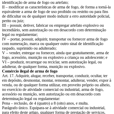
identificação de arma de fogo ou artefato;
II – modificar as características de arma de fogo, de forma a torná-la
equivalente a arma de fogo de uso proibido ou restrito ou para fins
de dificultar ou de qualquer modo induzir a erro autoridade policial,
perito ou juiz;
III – possuir, detiver, fabricar ou empregar artefato explosivo ou
incendiário, sem autorização ou em desacordo com determinação
legal ou regulamentar;
IV – portar, possuir, adquirir, transportar ou fornecer arma de fogo
com numeração, marca ou qualquer outro sinal de identificação
raspado, suprimido ou adulterado;
V – vender, entregar ou fornecer, ainda que gratuitamente, arma de
fogo, acessório, munição ou explosivo a criança ou adolescente; e
VI – produzir, recarregar ou reciclar, sem autorização legal, ou
adulterar, de qualquer forma, munição ou explosivo.
Comércio ilegal de arma de fogo
Art. 17. Adquirir, alugar, receber, transportar, conduzir, ocultar, ter
em depósito, desmontar, montar, remontar, adulterar, vender, expor à
venda, ou de qualquer forma utilizar, em proveito próprio ou alheio,
no exercício de atividade comercial ou industrial, arma de fogo,
acessório ou munição, sem autorização ou em desacordo com
determinação legal ou regulamentar:
Pena – reclusão, de 4 (quatro) a 8 (oito) anos, e multa.
Parágrafo único. Equipara-se à atividade comercial ou industrial,
para efeito deste artigo, qualquer forma de prestação de serviços,