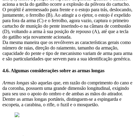
aciona a tecla do gatilho ocorre a explosão da pólvora do cartucho.
O projétil é arremessado para frente e o estojo para trás, deslocando,
juntamente, o ferrolho (B). Ao atingir a o ejetor, o estojo é expelido
para fora da arma (C) e o ferrolho, agora vazio, captura o primeiro
cartucho de munição do pente inserindo-o na câmara de combustão
(D), voltando a arma à sua posição de repouso (A), até que a tecla
do gatilho seja novamente acionada.
Da mesma maneira que os revólveres as características gerais como
número de raias, direção do raiamento, tamanho da armação,
capacidade do pente e tipo de mecanismo variam de arma para arma
e são particularidades que servem para a sua identificação genérica.
4.6. Algumas considerações sobre as armas longas
Armas longas
são aquelas que, em razão do comprimento do cano e
da coronha, possuem uma grande dimensão longitudinal, exigindo
para seu uso o apoio do ombro e de ambas as mãos do atirador.
Dentre as armas longas portáteis, distinguem-se a espingarda e
escopeta, a carabina, o rifle, o fuzil e o mosquetão.