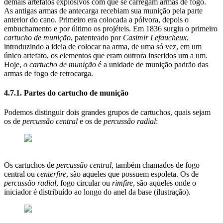
demais artefatos explosivos com que se carregam armas de fogo.
As antigas armas de antecarga recebiam sua munição pela parte
anterior do cano. Primeiro era colocada a pólvora, depois o
embuchamento e por último os projéteis. Em 1836 surgiu o primeiro
cartucho de munição
, patenteado por
Casimir Lefaucheux
,
introduzindo a ideia de colocar na arma, de uma só vez, em um
único artefato, os elementos que eram outrora inseridos um a um.
Hoje,
o cartucho de munição
é a unidade de munição padrão das
armas de fogo de retrocarga.
4.7.1. Partes do cartucho de munição
Podemos distinguir dois grandes grupos de cartuchos, quais sejam
os de
percussão central
e os de
percussão radial
:
Os cartuchos de
percussão central
, também chamados de fogo
central ou
centerfire
, são aqueles que possuem espoleta. Os de
percussão radial
, fogo circular ou
rimfire
, são aqueles onde o
iniciador é distribuído ao longo do anel da base (ilustração).