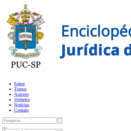
Sobre
Tomos
Autores
Verbetes
Notícias
Contato