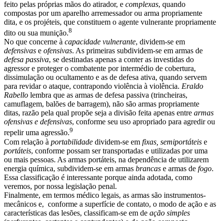
feito pelas próprias mãos do atirador, e
complexas
, quando
compostas por um aparelho arremessador ou arma propriamente
dita, e os projéteis, que constituem o agente vulnerante propriamente
8
dito ou sua munição.
No que concerne à
capacidade vulnerante
, dividem-se em
defensivas
e
ofensivas
. As primeiras subdividem-se em armas de
defesa passiva
, se destinadas apenas a conter as investidas do
agressor e proteger o combatente por intermédio de cobertura,
dissimulação ou ocultamento e as de defesa ativa, quando servem
para revidar o ataque, contrapondo violência à violência.
Eraldo
Rabello
lembra que as armas de defesa passiva (trincheiras,
camuflagem, balões de barragem), não são armas propriamente
ditas, razão pela qual propõe seja a divisão feita apenas entre
armas
ofensivas e defensivas
, conforme seu uso apropriado para agredir ou
9
repelir uma agressão.
Com relação à
portabilidade
dividem-se em
fixas, semiportáteis
e
portáteis
, conforme possam ser transportadas e utilizadas por uma
ou mais pessoas. As armas portáteis, na dependência de utilizarem
energia química, subdividem-se em armas
brancas
e armas de
fogo
.
Essa classificação é interessante porque ainda adotada, como
veremos, por nossa legislação penal.
Finalmente, em termos médico legais, as armas são instrumentos-
mecânicos e, conforme a superfície de contato, o modo de ação e as
características das lesões, classificam-se em de
ação simples