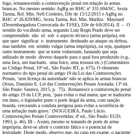
fogo, remanescendo a contravenção penal em relação às armas
brancas. No mesmo sentido: AgRg no RHC nº 331.694/SC, Sexta
Turma, Rel. Min. Nefi Cordeiro, DJe de 15/12/2015 e AgRg no
RHC nº 26.829/MG, Sexta Turma, Rel. Min. Marilza Maynard
(Desembargadora Convocada do TJ/SE), DJe de 6/6/2014). II – O
sentido do vocábulo arma, segundo Luiz Regis Prado deve ser
compreendido não só sob o aspecto técnico (arma própria), em
que quer significar o instrumento destinado ao ataque ou defesa,
mas também em sentido vulgar (arma imprópria), ou seja, qualquer
outro instrumento que se torne vulnerante, bastando que seja
utilizado de modo diverso daquele para o qual fora produzido (v.g.,
uma faca, um machado, uma foice, uma tesoura etc.) (Comentários
ao Código Penal, 10ª ed., São Paulo: RT, p. 675). O elemento
normativo do tipo penal do artigo 19 da Lei das Contravenções
Penais, ‘sem licença da autoridade’ não se aplica às armas brancas
(Jesus, Damásio E. Lei das Contravenções Penais Anotada; 13ª ed.
São Paulo: Saraiva, 2015, p. 75). Remanesce a contravenção penal
do artigo 19 da LCP, pois, ‘para evitar o mal maior, que se traduziria
em dano, o legislador pune o porte ilegal da arma, com sanção
branda, cerceando a conduta perigosa para evitar a ocorrência de
uma infração mais grave.’ (NOGUEIRA, Paulo Lúcio.
Contravenções Penais Controvertidas; 4ª ed., São Paulo: EUD;
1993, p. 46). III – Assim, mesmo se tratando de porte de arma
imprópria, deve-se aferir o contexto fático e o potencial de
lesividade. Deste modo, observo que, no caso em exame, o paciente