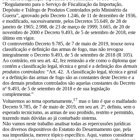
“Regulamento para o Serviço de Fiscalização da Importação,
Depósito e Tráfego de Produtos Controlados pelo Ministério da
Guerra”, aprovado pelo Decreto 1.246, de 11 de dezembro de 1936,
e modificado, sucessivamente, pelos Decretos 55.649, de 28 de
janeiro de 1965; 2.998, de 23 de março de 1999; 3.665, de 20 de
novembro de 2000 e Decreto 9.493, de 5 de setembro de 2018, este
último em vigor.
O controvertido Decreto 9.785, de 7 de maio de 2019, trouxe nova
classificação e definição das armas de fogo, mas não revogou
integralmente o Decreto 9.493, de 5 de setembro de 2018 (R 105).
Ao contrário, em seu art. 42, fez remissão a ele como o diploma que
contém a classificação legal, técnica e geral e a definição dos
demais
produtos controlados
: “Art. 42. A classificação legal, técnica e geral
e a definição das armas de fogo são as constantes deste Decreto e a
dos demais produtos controlados são aquelas constantes do Decreto
nº 9.493, de 5 de setembro de 2018 e de sua legislação
complementar.”
17
Voltaremos ao tema oportunamente,
mas o fato é que o malfadado
Decreto 9.785, de 7 de maio de 2019, em seu art. 2º, definiu, sem o
esperado tecnicismo, as armas de uso proibido, restrito e permitido,
trazendo mais dúvidas ao já conturbado sistema.
Não vamos neste trabalho analisar todas as repercussões jurídicas
dos diversos dispositivos do Estatuto do Desarmamento que, pela
sua importância, merece tópico específico. Aqui, vamos considerar