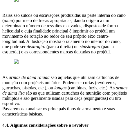
Raias são sulcos ou escavações produzidas na parte interna do cano
(
alma
) por meio de fresas apropriadas, dando origem a um
determinado número de ressaltos e cavados, dispostos de forma
helicoidal e cuja finalidade principal é imprimir ao projétil um
movimento de rotação ao redor de seu próprio eixo centro-
longitudinal. A ilustração mostra o raiamento no interior do cano,
que pode ser
dextrogiro
(para a direita) ou
sinistrogiro
(para a
esquerda) e as correspondentes marcas deixadas no projétil.
As
armas de alma raiada
são aquelas que utilizam cartuchos de
munição com projéteis unitários. Podem ser curtas (revólveres,
garruchas, pistolas, etc.), ou
longas
(carabinas, fuzis, etc.). As
armas
de alma lisa
são as que utilizam cartuchos de munição com projéteis
múltiplos e são geralmente usadas para caça (espingardas) ou tiro
esportivo.
Passaremos a analisar os principais tipos de armamento e suas
características básicas.
4.4. Algumas considerações sobre o revólver