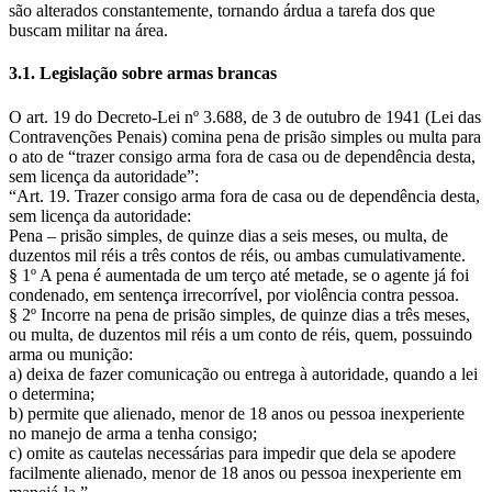
são alterados constantemente, tornando árdua a tarefa dos que
buscam militar na área.
3.1. Legislação sobre armas brancas
O art. 19 do Decreto-Lei nº 3.688, de 3 de outubro de 1941 (Lei das
Contravenções Penais) comina pena de prisão simples ou multa para
o ato de “trazer consigo arma fora de casa ou de dependência desta,
sem licença da autoridade”:
“Art. 19. Trazer consigo arma fora de casa ou de dependência desta,
sem licença da autoridade:
Pena – prisão simples, de quinze dias a seis meses, ou multa, de
duzentos mil réis a três contos de réis, ou ambas cumulativamente.
§ 1º A pena é aumentada de um terço até metade, se o agente já foi
condenado, em sentença irrecorrível, por violência contra pessoa.
§ 2º Incorre na pena de prisão simples, de quinze dias a três meses,
ou multa, de duzentos mil réis a um conto de réis, quem, possuindo
arma ou munição:
a) deixa de fazer comunicação ou entrega à autoridade, quando a lei
o determina;
b) permite que alienado, menor de 18 anos ou pessoa inexperiente
no manejo de arma a tenha consigo;
c) omite as cautelas necessárias para impedir que dela se apodere
facilmente alienado, menor de 18 anos ou pessoa inexperiente em