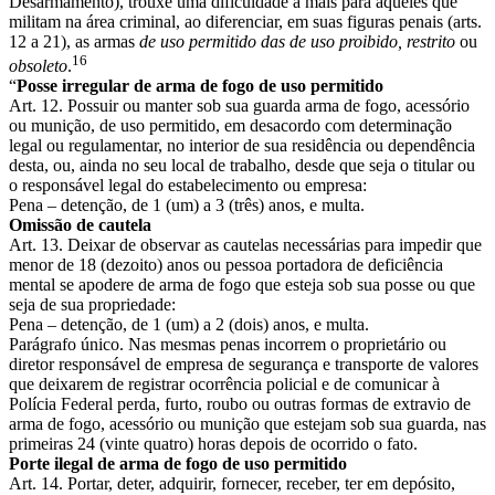
Desarmamento), trouxe uma dificuldade a mais para aqueles que
militam na área criminal, ao diferenciar, em suas figuras penais (arts.
12 a 21), as armas
de uso permitido das de uso proibido, restrito
ou
16
obsoleto
.
“
Posse irregular de arma de fogo de uso permitido
Art. 12. Possuir ou manter sob sua guarda arma de fogo, acessório
ou munição, de uso permitido, em desacordo com determinação
legal ou regulamentar, no interior de sua residência ou dependência
desta, ou, ainda no seu local de trabalho, desde que seja o titular ou
o responsável legal do estabelecimento ou empresa:
Pena – detenção, de 1 (um) a 3 (três) anos, e multa.
Omissão de cautela
Art. 13. Deixar de observar as cautelas necessárias para impedir que
menor de 18 (dezoito) anos ou pessoa portadora de deficiência
mental se apodere de arma de fogo que esteja sob sua posse ou que
seja de sua propriedade:
Pena – detenção, de 1 (um) a 2 (dois) anos, e multa.
Parágrafo único. Nas mesmas penas incorrem o proprietário ou
diretor responsável de empresa de segurança e transporte de valores
que deixarem de registrar ocorrência policial e de comunicar à
Polícia Federal perda, furto, roubo ou outras formas de extravio de
arma de fogo, acessório ou munição que estejam sob sua guarda, nas
primeiras 24 (vinte quatro) horas depois de ocorrido o fato.
Porte ilegal de arma de fogo de uso permitido
Art. 14. Portar, deter, adquirir, fornecer, receber, ter em depósito,