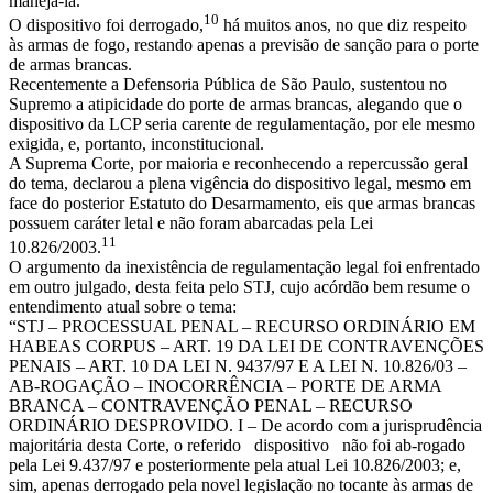
manejá-la.”
10
O dispositivo foi derrogado,
há muitos anos, no que diz respeito
às armas de fogo, restando apenas a previsão de sanção para o porte
de armas brancas.
Recentemente a Defensoria Pública de São Paulo, sustentou no
Supremo a atipicidade do porte de armas brancas, alegando que o
dispositivo da LCP seria carente de regulamentação, por ele mesmo
exigida, e, portanto, inconstitucional.
A Suprema Corte, por maioria e reconhecendo a repercussão geral
do tema, declarou a plena vigência do dispositivo legal, mesmo em
face do posterior Estatuto do Desarmamento, eis que armas brancas
possuem caráter letal e não foram abarcadas pela Lei
11
10.826/2003.
O argumento da inexistência de regulamentação legal foi enfrentado
em outro julgado, desta feita pelo STJ, cujo acórdão bem resume o
entendimento atual sobre o tema:
“STJ – PROCESSUAL PENAL – RECURSO ORDINÁRIO EM
HABEAS CORPUS – ART. 19 DA LEI DE CONTRAVENÇÕES
PENAIS – ART. 10 DA LEI N. 9437/97 E A LEI N. 10.826/03 –
AB-ROGAÇÃO – INOCORRÊNCIA – PORTE DE ARMA
BRANCA – CONTRAVENÇÃO PENAL – RECURSO
ORDINÁRIO DESPROVIDO. I – De acordo com a jurisprudência
majoritária desta Corte, o referido dispositivo não foi ab-rogado
pela Lei 9.437/97 e posteriormente pela atual Lei 10.826/2003; e,
sim, apenas derrogado pela novel legislação no tocante às armas de