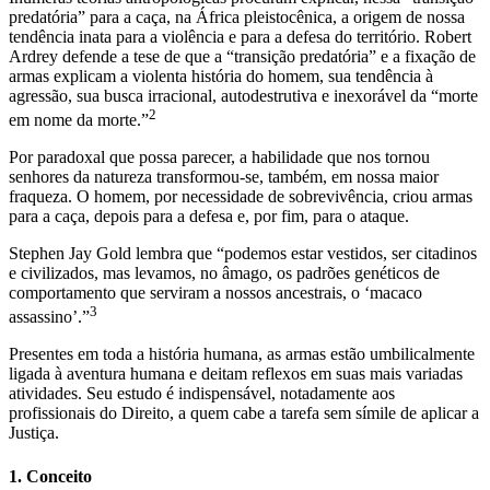
predatória” para a caça, na África pleistocênica, a origem de nossa
tendência inata para a violência e para a defesa do território. Robert
Ardrey defende a tese de que a “transição predatória” e a fixação de
armas explicam a violenta história do homem, sua tendência à
agressão, sua busca irracional, autodestrutiva e inexorável da “morte
2
em nome da morte.”
Por paradoxal que possa parecer, a habilidade que nos tornou
senhores da natureza transformou-se, também, em nossa maior
fraqueza. O homem, por necessidade de sobrevivência, criou armas
para a caça, depois para a defesa e, por fim, para o ataque.
Stephen Jay Gold lembra que “podemos estar vestidos, ser citadinos
e civilizados, mas levamos, no âmago, os padrões genéticos de
comportamento que serviram a nossos ancestrais, o ‘macaco
3
assassino’.”
Presentes em toda a história humana, as armas estão umbilicalmente
ligada à aventura humana e deitam reflexos em suas mais variadas
atividades. Seu estudo é indispensável, notadamente aos
profissionais do Direito, a quem cabe a tarefa sem símile de aplicar a
Justiça.
1. Conceito