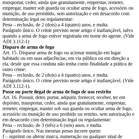
transportar, ceder, ainda que gratuitamente, emprestar, remeter,
empregar, manter sob guarda ou ocultar arma de fogo, acessório ou
munição, de uso permitido, sem autorização e em desacordo com
determinação legal ou regulamentar:
Pena – reclusão, de 2 (dois) a 4 (quatro) anos, e multa.
Parágrafo único. O crime previsto neste artigo é inafiançável, salvo
quando a arma de fogo estiver registrada em nome do agente. (Vide
ADI 3.112-1)
Disparo de arma de fogo
Art. 15. Disparar arma de fogo ou acionar munição em lugar
habitado ou em suas adjacências, em via pública ou em direção a
ela, desde que essa conduta não tenha como finalidade a prática de
outro crime:
Pena – reclusão, de 2 (dois) a 4 (quatro) anos, e multa.
Parágrafo único. O crime previsto neste artigo é inafiançável. (Vide
ADI 3.112-1).
Posse ou porte ilegal de arma de fogo de uso restrito
Art. 16. Possuir, deter, portar, adquirir, fornecer, receber, ter em
depósito, transportar, ceder, ainda que gratuitamente, emprestar,
remeter, empregar, manter sob sua guarda ou ocultar arma de fogo,
acessório ou munição de uso proibido ou restrito, sem autorização e
em desacordo com determinação legal ou regulamentar:
Pena – reclusão, de 3 (três) a 6 (seis) anos, e multa.
Parágrafo único. Nas mesmas penas incorre quem:
I – suprimir ou alterar marca, numeração ou qualquer sinal de