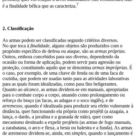
7
é a finalidade bélica que as caracteriza.
2. Classificação
As armas podem ser classificadas segundo critérios diversos.
No que toca à
finalidade
, alguns objetos são produzidos com o
propósito específico de defesa ou ataque, são as
armas próprias
.
Outros, embora concebidos para uso diverso, dependendo da
ocasião ou forma de aplicação, podem servir para agressão ou
proteção, constituindo aquilo que se denomina
armas impróprias
. É
o caso, por exemplo, de uma chave de fenda ou de uma faca de
cozinha, que podem ser usadas tanto para as atividades laborativas
para as quais foram idealizadas, como para fins beligerantes.
Quanto ao
alcance
, as armas dividem-se em manuais, apropriadas
para o combate corpo a corpo, atuando como prolongamento ou
reforço do braço (as facas, as adagas e o soco inglês), e de
arremesso
, quando é idealizada para produzir seu efeito vulnerante à
distância, quer funcionando ela própria como projétil (a azagaia, a
lança, o dardo, a javalina e a granada de mão), quer como
mecanismo destinado a expelir projéteis (as armas de fogo manuais,
a zarabatana, o arco e flexa, a besta ou balestra e a funda). As armas
de arremesso dividem-se, ainda, em
simples
, quando o lançamento é