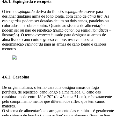
4.6.1. Espingarda e escopeta
O termo
espingarda
deriva do francês
espingarde
e serve para
designar qualquer arma de fogo longa, com cano de
alma lisa
. As
espingardas podem ser dotadas de um ou dois canos, paralelos ou
colocados um sobre o outro. Quanto ao sistema de alimentação
podem ser ou não de repetição (
pump action
ou
semiautomáticas
–
ilustração). O termo
escopeta
é usado para designar as armas de
alma lisa de cano curto e grosso calibre, reservando-se a
denominação
espingarda
para as armas de cano longo e calibres
menores.
4.6.2. Carabina
De origem italiana, o termo carabina designa armas de fogo
portáteis, de repetição, cano longo e alma raiada. O cano das
carabinas mede entre 18” e 20” (de 45 cm a 51 cm), e é exatamente
pelo comprimento menor que diferem dos rifles, que têm canos
maiores.
O sistema de alimentação e carregamento das carabinas é geralmente
pelo sistema de bomba (
pump action
) ou de alavanca (
lever action
–