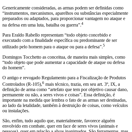
Genericamente consideradas, as armas podem ser definidas como
“instrumentos, mecanismos, aparelhos ou substâncias especialmente
preparados ou adaptados, para proporcionar vantagem no ataque e
4
na defesa em uma luta, batalha ou guerra”.
Para Eraldo Rabello representam “todo objeto concebido e
executado com a finalidade específica ou predominante de ser
5
utilizado pelo homem para o ataque ou para a defesa”.
Domingos Tocchetto as conceitua, de maneira mais simples, como
“todo objeto que pode aumentar a capacidade de ataque ou defesa
do homem”.
O antigo e revogado Regulamento para a Fiscalização de Produtos
6
Controlados (R-105),
mais técnico, trazia, em seu art. 3º, IX, a
definição de arma como “artefato que tem por objetivo causar dano,
permanente ou não, a seres vivos e coisas”. Essa definição, é
importante na medida que lembra o fato de as armas ser destinadas,
ao lado da letalidade, também à destruição de coisas, como veículos
ou instalações.
São, enfim, tudo aquilo que, materialmente, favorece alguém
envolvido em combate, quer em face de seres vivos (animais e
pessoas), quer em relação a alvos inanimados. São ferramentas, mas