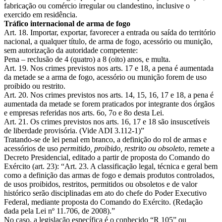
fabricação ou comércio irregular ou clandestino, inclusive o
exercido em residência.
Tráfico internacional de arma de fogo
Art. 18. Importar, exportar, favorecer a entrada ou saída do território
nacional, a qualquer título, de arma de fogo, acessório ou munição,
sem autorização da autoridade competente:
Pena – reclusão de 4 (quatro) a 8 (oito) anos, e multa.
Art. 19. Nos crimes previstos nos arts. 17 e 18, a pena é aumentada
da metade se a arma de fogo, acessório ou munição forem de uso
proibido ou restrito.
Art. 20. Nos crimes previstos nos arts. 14, 15, 16, 17 e 18, a pena é
aumentada da metade se forem praticados por integrante dos órgãos
e empresas referidas nos arts. 6o, 7o e 8o desta Lei.
Art. 21. Os crimes previstos nos arts. 16, 17 e 18 são insuscetíveis
de liberdade provisória. (Vide ADI 3.112-1)”
Tratando-se de lei penal em branco, a definição do rol de armas e
acessórios de uso
permitido, proibido, restrito ou obsoleto
, remete a
Decreto Presidencial, editado a partir de proposta do Comando do
Exército (art. 23): “Art. 23. A classificação legal, técnica e geral bem
como a definição das armas de fogo e demais produtos controlados,
de usos proibidos, restritos, permitidos ou obsoletos e de valor
histórico serão disciplinadas em ato do chefe do Poder Executivo
Federal, mediante proposta do Comando do Exército. (Redação
dada pela Lei nº 11.706, de 2008).”
No caso, a legislação específica é o conhecido “R 105” ou