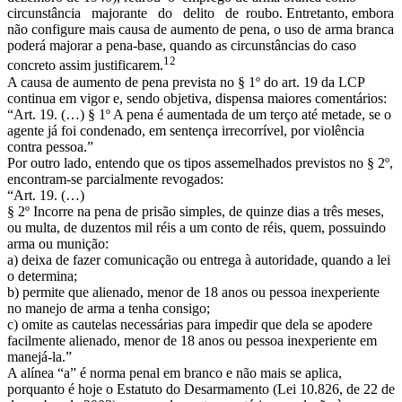
circunstância majorante do delito de roubo. Entretanto, embora
não configure mais causa de aumento de pena, o uso de arma branca
poderá majorar a pena-base, quando as circunstâncias do caso
12
concreto assim justificarem.
A causa de aumento de pena prevista no § 1º do art. 19 da LCP
continua em vigor e, sendo objetiva, dispensa maiores comentários:
“Art. 19. (…) § 1º A pena é aumentada de um terço até metade, se o
agente já foi condenado, em sentença irrecorrível, por violência
contra pessoa.”
Por outro lado, entendo que os tipos assemelhados previstos no § 2º,
encontram-se parcialmente revogados:
“Art. 19. (…)
§ 2º Incorre na pena de prisão simples, de quinze dias a três meses,
ou multa, de duzentos mil réis a um conto de réis, quem, possuindo
arma ou munição:
a) deixa de fazer comunicação ou entrega à autoridade, quando a lei
o determina;
b) permite que alienado, menor de 18 anos ou pessoa inexperiente
no manejo de arma a tenha consigo;
c) omite as cautelas necessárias para impedir que dela se apodere
facilmente alienado, menor de 18 anos ou pessoa inexperiente em
manejá-la.”
A alínea “a” é norma penal em branco e não mais se aplica,
porquanto é hoje o Estatuto do Desarmamento (Lei 10.826, de 22 de