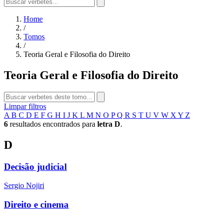
Home
/
Tomos
/
Teoria Geral e Filosofia do Direito
Teoria Geral e Filosofia do Direito
Limpar filtros
A
B
C
D
E
F
G
H
I
J
K
L
M
N
O
P
Q
R
S
T
U
V
W
X
Y
Z
6
resultados encontrados para
letra D
.
D
Decisão judicial
Sergio Nojiri
Direito e cinema