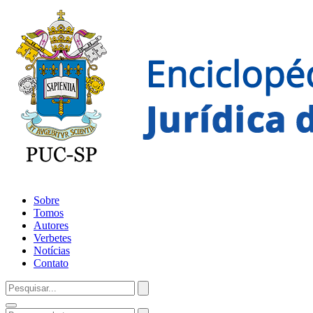
Sobre
Tomos
Autores
Verbetes
Notícias
Contato