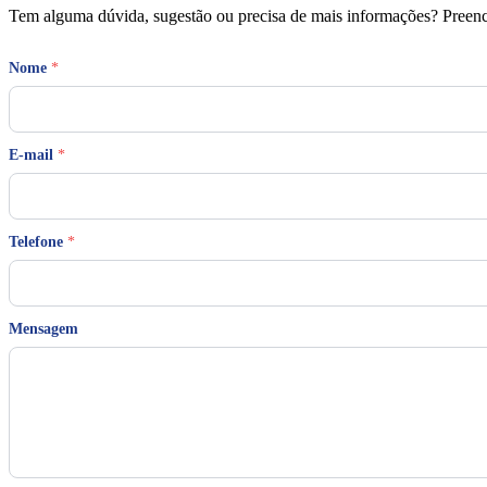
Tem alguma dúvida, sugestão ou precisa de mais informações? Preench
T
Nome
*
e
l
e
f
o
E-mail
*
n
e
*
M
Telefone
*
e
n
s
a
g
Mensagem
e
m