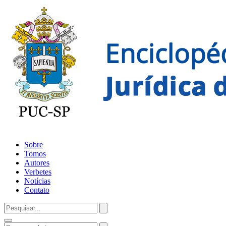
Sobre
Tomos
Autores
Verbetes
Notícias
Contato