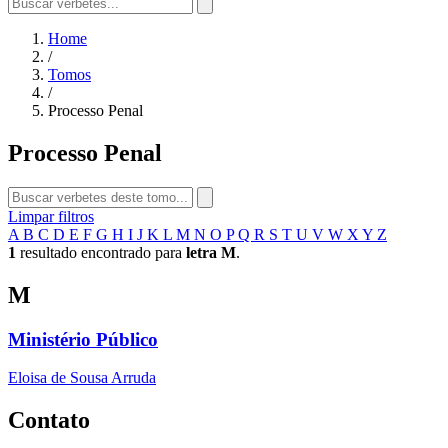
Home
/
Tomos
/
Processo Penal
Processo Penal
Limpar filtros
A
B
C
D
E
F
G
H
I
J
K
L
M
N
O
P
Q
R
S
T
U
V
W
X
Y
Z
1
resultado encontrado para
letra M
.
M
Ministério Público
Eloisa de Sousa Arruda
Contato