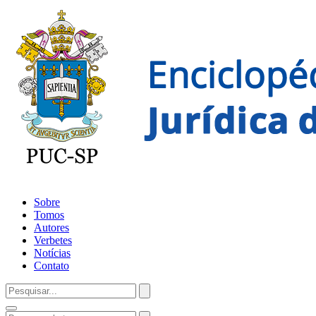
Sobre
Tomos
Autores
Verbetes
Notícias
Contato