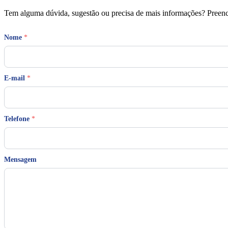
Tem alguma dúvida, sugestão ou precisa de mais informações? Preench
Nome
*
E-mail
*
T
Telefone
*
e
l
e
f
o
Mensagem
n
e
N
o
m
e
M