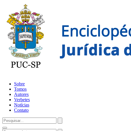
Sobre
Tomos
Autores
Verbetes
Notícias
Contato