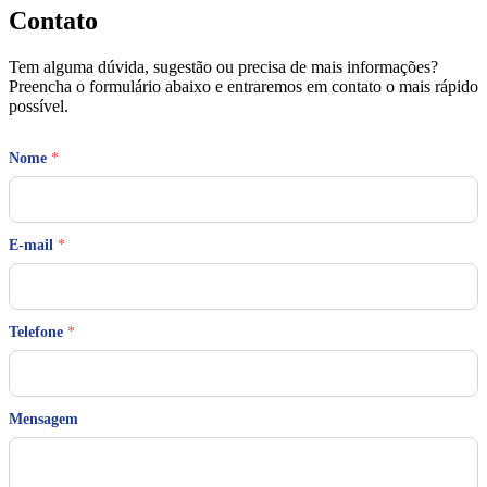
Contato
Tem alguma dúvida, sugestão ou precisa de mais informações?
Preencha o formulário abaixo e entraremos em contato o mais rápido
possível.
Nome
*
E-mail
*
Telefone
*
*
Mensagem
N
o
m
e