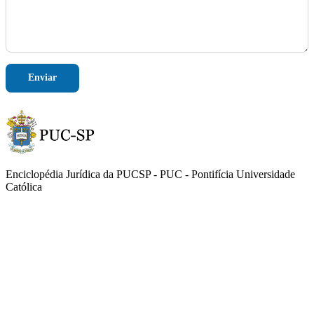
T
e
l
e
f
o
Enviar
n
e
Enciclopédia Jurídica da PUCSP - PUC - Pontifícia Universidade
Católica