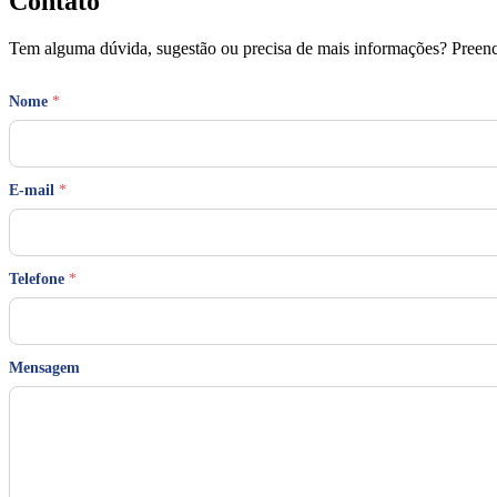
Contato
Tem alguma dúvida, sugestão ou precisa de mais informações? Preench
Nome
*
T
E-mail
*
e
l
e
f
o
Telefone
*
n
e
E
-
Mensagem
m
a
i
l
*