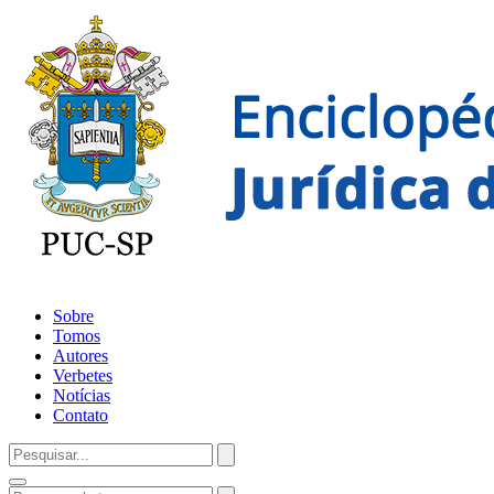
Sobre
Tomos
Autores
Verbetes
Notícias
Contato