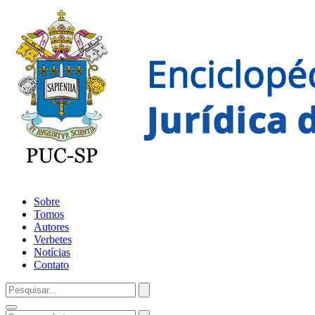
Sobre
Tomos
Autores
Verbetes
Notícias
Contato