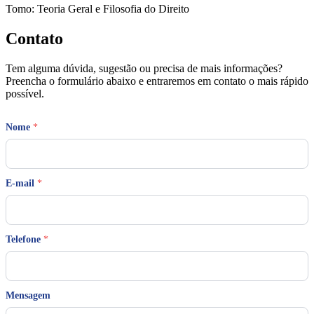
Tomo: Teoria Geral e Filosofia do Direito
Contato
Tem alguma dúvida, sugestão ou precisa de mais informações?
Preencha o formulário abaixo e entraremos em contato o mais rápido
possível.
*
Nome
*
*
E
-
m
a
E-mail
*
i
l
Telefone
*
Mensagem