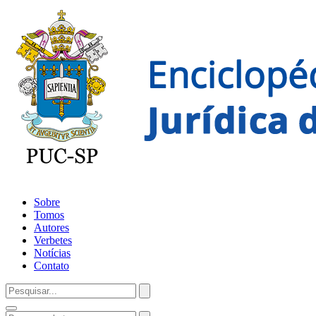
Sobre
Tomos
Autores
Verbetes
Notícias
Contato