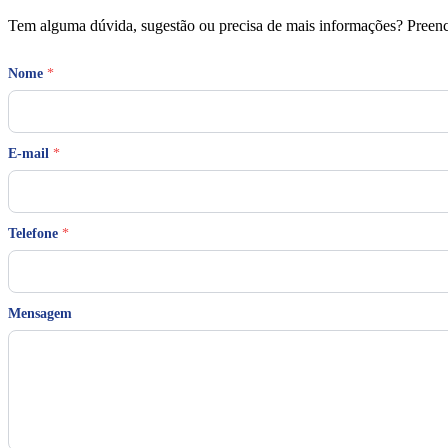
Tem alguma dúvida, sugestão ou precisa de mais informações? Preench
Nome
*
*
E-mail
*
M
e
n
s
a
Telefone
*
g
e
m
T
Mensagem
e
l
e
f
o
n
e