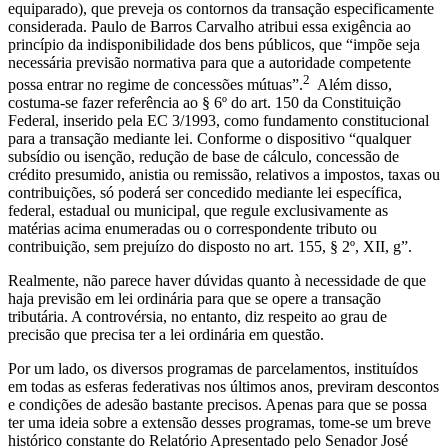
equiparado), que preveja os contornos da transação especificamente
considerada. Paulo de Barros Carvalho atribui essa exigência ao
princípio da indisponibilidade dos bens públicos, que “impõe seja
necessária previsão normativa para que a autoridade competente
2
possa entrar no regime de concessões mútuas”.
Além disso,
costuma-se fazer referência ao § 6º do art. 150 da Constituição
Federal, inserido pela EC 3/1993, como fundamento constitucional
para a transação mediante lei. Conforme o dispositivo “qualquer
subsídio ou isenção, redução de base de cálculo, concessão de
crédito presumido, anistia ou remissão, relativos a impostos, taxas ou
contribuições, só poderá ser concedido mediante lei específica,
federal, estadual ou municipal, que regule exclusivamente as
matérias acima enumeradas ou o correspondente tributo ou
contribuição, sem prejuízo do disposto no art. 155, § 2º, XII, g”.
Realmente, não parece haver dúvidas quanto à necessidade de que
haja previsão em lei ordinária para que se opere a transação
tributária. A controvérsia, no entanto, diz respeito ao grau de
precisão que precisa ter a lei ordinária em questão.
Por um lado, os diversos programas de parcelamentos, instituídos
em todas as esferas federativas nos últimos anos, previram descontos
e condições de adesão bastante precisos. Apenas para que se possa
ter uma ideia sobre a extensão desses programas, tome-se um breve
histórico constante do Relatório Apresentado pelo Senador José