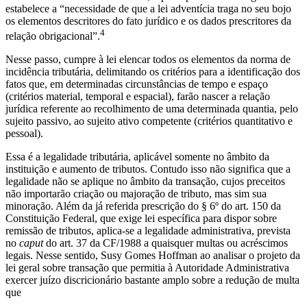
estabelece a “necessidade de que a lei adventícia traga no seu bojo
os elementos descritores do fato jurídico e os dados prescritores da
4
relação obrigacional”.
Nesse passo, cumpre à lei elencar todos os elementos da norma de
incidência tributária, delimitando os critérios para a identificação dos
fatos que, em determinadas circunstâncias de tempo e espaço
(critérios material, temporal e espacial), farão nascer a relação
jurídica referente ao recolhimento de uma determinada quantia, pelo
sujeito passivo, ao sujeito ativo competente (critérios quantitativo e
pessoal).
Essa é a legalidade tributária, aplicável somente no âmbito da
instituição e aumento de tributos. Contudo isso não significa que a
legalidade não se aplique no âmbito da transação, cujos preceitos
não importarão criação ou majoração de tributo, mas sim sua
minoração. Além da já referida prescrição do § 6º do art. 150 da
Constituição Federal, que exige lei específica para dispor sobre
remissão de tributos, aplica-se a legalidade administrativa, prevista
no
caput
do art. 37 da CF/1988 a quaisquer multas ou acréscimos
legais. Nesse sentido, Susy Gomes Hoffman ao analisar o projeto da
lei geral sobre transação que permitia à Autoridade Administrativa
exercer juízo discricionário bastante amplo sobre a redução de multa
que