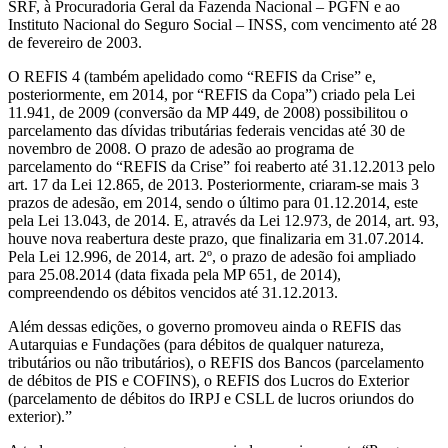
SRF, à Procuradoria Geral da Fazenda Nacional – PGFN e ao
Instituto Nacional do Seguro Social – INSS, com vencimento até 28
de fevereiro de 2003.
O REFIS 4 (também apelidado como “REFIS da Crise” e,
posteriormente, em 2014, por “REFIS da Copa”) criado pela Lei
11.941, de 2009 (conversão da MP 449, de 2008) possibilitou o
parcelamento das dívidas tributárias federais vencidas até 30 de
novembro de 2008. O prazo de adesão ao programa de
parcelamento do “REFIS da Crise” foi reaberto até 31.12.2013 pelo
art. 17 da Lei 12.865, de 2013. Posteriormente, criaram-se mais 3
prazos de adesão, em 2014, sendo o último para 01.12.2014, este
pela Lei 13.043, de 2014. E, através da Lei 12.973, de 2014, art. 93,
houve nova reabertura deste prazo, que finalizaria em 31.07.2014.
Pela Lei 12.996, de 2014, art. 2º, o prazo de adesão foi ampliado
para 25.08.2014 (data fixada pela MP 651, de 2014),
compreendendo os débitos vencidos até 31.12.2013.
Além dessas edições, o governo promoveu ainda o REFIS das
Autarquias e Fundações (para débitos de qualquer natureza,
tributários ou não tributários), o REFIS dos Bancos (parcelamento
de débitos de PIS e COFINS), o REFIS dos Lucros do Exterior
(parcelamento de débitos do IRPJ e CSLL de lucros oriundos do
exterior).”