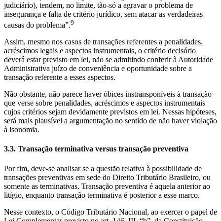
judiciário), tendem, no limite, tão-só a agravar o problema de
insegurança e falta de critério jurídico, sem atacar as verdadeiras
9
causas do problema”.
Assim, mesmo nos casos de transações referentes a penalidades,
acréscimos legais e aspectos instrumentais, o critério decisório
deverá estar previsto em lei, não se admitindo conferir à Autoridade
Administrativa juízo de conveniência e oportunidade sobre a
transação referente a esses aspectos.
Não obstante, não parece haver óbices instransponíveis à transação
que verse sobre penalidades, acréscimos e aspectos instrumentais
cujos critérios sejam devidamente previstos em lei. Nessas hipóteses,
será mais plausível a argumentação no sentido de não haver violação
à isonomia.
3.3. Transação terminativa versus transação preventiva
Por fim, deve-se analisar se a questão relativa à possibilidade de
transações preventivas em sede do Direito Tributário Brasileiro, ou
somente as terminativas. Transação preventiva é aquela anterior ao
litígio, enquanto transação terminativa é posterior a esse marco.
Nesse contexto, o Código Tributário Nacional, ao exercer o papel de
Lei Complementar previsto no art. 146, III, “b”, da Constituição