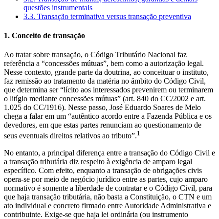
questões instrumentais
3.3. Transação terminativa versus transação preventiva
1. Conceito de transação
Ao tratar sobre transação, o Código Tributário Nacional faz
referência a “concessões mútuas”, bem como a autorização legal.
Nesse contexto, grande parte da doutrina, ao conceituar o instituto,
faz remissão ao tratamento da matéria no âmbito do Código Civil,
que determina ser “lícito aos interessados prevenirem ou terminarem
o litígio mediante concessões mútuas” (art. 840 do CC/2002 e art.
1.025 do CC/1916). Nesse passo, José Eduardo Soares de Melo
chega a falar em um “autêntico acordo entre a Fazenda Pública e os
devedores, em que estas partes renunciam ao questionamento de
1
seus eventuais direitos relativos ao tributo”.
No entanto, a principal diferença entre a transação do Código Civil e
a transação tributária diz respeito à exigência de amparo legal
específico. Com efeito, enquanto a transação de obrigações civis
opera-se por meio de negócio jurídico entre as partes, cujo amparo
normativo é somente a liberdade de contratar e o Código Civil, para
que haja transação tributária, não basta a Constituição, o CTN e um
ato individual e concreto firmado entre Autoridade Administrativa e
contribuinte. Exige-se que haja lei ordinária (ou instrumento