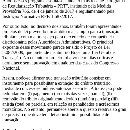
A todos esses programas soma-se, ainda, o mais recente “Programa
de Regularização Tributária – PRT”, instituído pela Medida
Provisória 766, de 4 de janeiro de 2017 e regulamentado pela
Instrução Normativa RFB 1.687/2017.
Por outro lado, no decurso dos anos, também foram apresentados
projetos de lei prevendo um âmbito mais amplo para a transação
tributária, com maior espaço para o exercício de competência
discricionária pelas Autoridades Administrativas. O principal
expoente desse movimento parece ter sido o Projeto de Lei
5.082/2009, que pretende instituir no Brasil uma Lei Geral de
Transação. No entanto, o projeto foi alvo de muitas críticas e
permanece sem aprovação em qualquer das casas do Congresso
Nacional.
Assim, pode-se afirmar que transação tributária consiste em
instrumento para possibilitar a extinção do crédito tributário,
mediante concessões mútuas autorizadas em lei. A transação pode
redundar em: (i) pagamento (no mais das vezes, parcial); (ii)
remissão do tributo originalmente devido (também parcial); (iii)
anistia (total ou parcial), em relação às penalidades e acréscimos
moratórios. No entanto, permanece aberta a questão relativa ao grau
de precisão que deve ter a lei ao instituir a possibilidade de
transação.