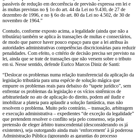
passíveis de redução em decorrência de previsão expressa em lei e
às multas previstas no § 1o do art. 44 da Lei no 9.430, de 27 de
dezembro de 1996, e no § 6o do art. 80 da Lei no 4.502, de 30 de
novembro de 1964.”
Contudo, conforme exposto acima, a legalidade (ainda que não a
tributária) também se aplica às transações de multas e consectários,
de modo que parece haver pouco espaço para que a lei atribua às
autoridades administrativas competências discricionárias para reduzir
penalidades. Com efeito, o critério de decisão precisa ser previsto na
lei, ainda que se trate de transações que não versem sobre o tributo
em si. Nesse sentido, defende Eurico Marcos Diniz de Santi:
“Deslocar os problemas numa relação transferencial da aplicação da
legislação tributária para uma espécie de solução mágica que
empurre os problemas reais para debaixo do “tapete jurídico”, sem
enfrentar os problemas da legislação e os vícios sistêmicos de
arbitrariedade no ato de aplicação do direito, podem até iludir e
imobilizar a plateia para aplaudir a solução fantástica, mas não
resolvem o problema. Muito pelo contrário, – transação, arbitragem
e execução administrativa – expedientes “de exceção da legalidade”
que pretendem resolver o conflito seja pelo consenso, seja pela
pretensão de eleger árbitro transcendental (desconsiderando os já
existentes), seja outorgando ainda mais ‘enforcement’ à já poderosa
Administração Pública (ignorando as garantias do processo