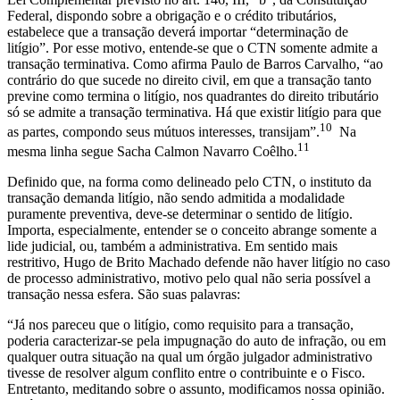
Federal, dispondo sobre a obrigação e o crédito tributários,
estabelece que a transação deverá importar “determinação de
litígio”. Por esse motivo, entende-se que o CTN somente admite a
transação terminativa. Como afirma Paulo de Barros Carvalho, “ao
contrário do que sucede no direito civil, em que a transação tanto
previne como termina o litígio, nos quadrantes do direito tributário
só se admite a transação terminativa. Há que existir litígio para que
10
as partes, compondo seus mútuos interesses, transijam”.
Na
11
mesma linha segue Sacha Calmon Navarro Coêlho.
Definido que, na forma como delineado pelo CTN, o instituto da
transação demanda litígio, não sendo admitida a modalidade
puramente preventiva, deve-se determinar o sentido de litígio.
Importa, especialmente, entender se o conceito abrange somente a
lide judicial, ou, também a administrativa. Em sentido mais
restritivo, Hugo de Brito Machado defende não haver litígio no caso
de processo administrativo, motivo pelo qual não seria possível a
transação nessa esfera. São suas palavras:
“Já nos pareceu que o litígio, como requisito para a transação,
poderia caracterizar-se pela impugnação do auto de infração, ou em
qualquer outra situação na qual um órgão julgador administrativo
tivesse de resolver algum conflito entre o contribuinte e o Fisco.
Entretanto, meditando sobre o assunto, modificamos nossa opinião.