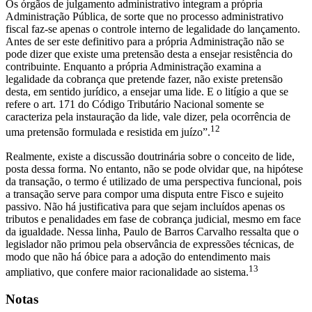
Os órgãos de julgamento administrativo integram a própria
Administração Pública, de sorte que no processo administrativo
fiscal faz-se apenas o controle interno de legalidade do lançamento.
Antes de ser este definitivo para a própria Administração não se
pode dizer que existe uma pretensão desta a ensejar resistência do
contribuinte. Enquanto a própria Administração examina a
legalidade da cobrança que pretende fazer, não existe pretensão
desta, em sentido jurídico, a ensejar uma lide. E o litígio a que se
refere o art. 171 do Código Tributário Nacional somente se
caracteriza pela instauração da lide, vale dizer, pela ocorrência de
12
uma pretensão formulada e resistida em juízo”.
Realmente, existe a discussão doutrinária sobre o conceito de lide,
posta dessa forma. No entanto, não se pode olvidar que, na hipótese
da transação, o termo é utilizado de uma perspectiva funcional, pois
a transação serve para compor uma disputa entre Fisco e sujeito
passivo. Não há justificativa para que sejam incluídos apenas os
tributos e penalidades em fase de cobrança judicial, mesmo em face
da igualdade. Nessa linha, Paulo de Barros Carvalho ressalta que o
legislador não primou pela observância de expressões técnicas, de
modo que não há óbice para a adoção do entendimento mais
13
ampliativo, que confere maior racionalidade ao sistema.
Notas