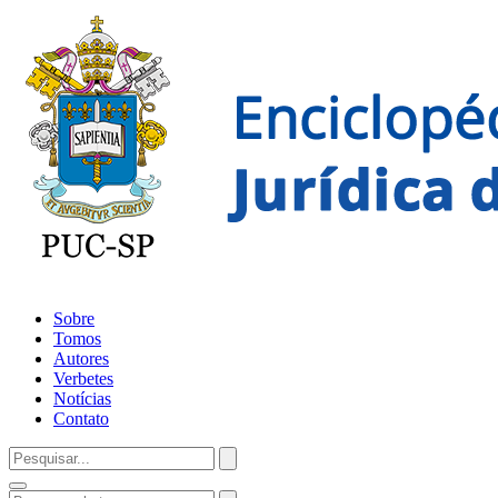
Sobre
Tomos
Autores
Verbetes
Notícias
Contato