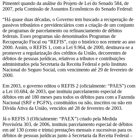
Pimentel quando da análise do Projeto de Lei do Senado 584, de
2007, pela Comissão de Assuntos Econômicos do Senado Federal:
“Há quase duas décadas, o Governo tem buscado a recuperação de
passivos tributários e previdenciários com a criação de um conjunto
de programas de parcelamento ou refinanciamento de débitos
federais. Esses programas são denominados Programas de
Recuperação Fiscal ou “REFIS”, cujo o histórico nos remete ao ano
2000. Assim, o REFIS 1, com a Lei 9.964, de 2000, destinava-se a
promover a regularização dos créditos da União, decorrentes de
débitos de pessoas jurídicas, relativos a tributos e contribuições
administrados pela Secretaria da Receita Federal e pelo Instituto
Nacional do Seguro Social, com vencimento até 29 de fevereiro de
2000.
Em 2003, o governo editou o REFIS 2 (oficialmente: “PAES”) com
a Lei 10.684, de 2003, que instituiu parcelamento especial de
débitos em até 180 meses para todos os débitos para com a Fazenda
Nacional (SRF e PGFN), constituídos ou não, inscritos ou não em
Dívida Ativa da União, vencidos até 28 de fevereiro de 2003.
Já o REFIS 3 (Oficialmente: “PAEX”) criado pela Medida
Provisória 303, de 2006, instituiu parcelamento especial de débitos
em até 130 (cento e trinta) prestações mensais e sucessivas para os
débitos de pessoas jurídicas junto à Secretaria da Receita Federal –