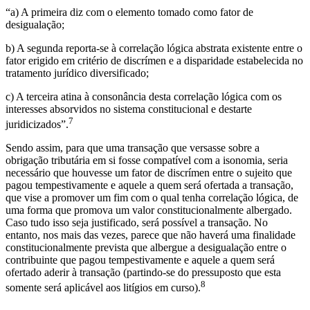
“a) A primeira diz com o elemento tomado como fator de
desigualação;
b) A segunda reporta-se à correlação lógica abstrata existente entre o
fator erigido em critério de discrímen e a disparidade estabelecida no
tratamento jurídico diversificado;
c) A terceira atina à consonância desta correlação lógica com os
interesses absorvidos no sistema constitucional e destarte
7
juridicizados”.
Sendo assim, para que uma transação que versasse sobre a
obrigação tributária em si fosse compatível com a isonomia, seria
necessário que houvesse um fator de discrímen entre o sujeito que
pagou tempestivamente e aquele a quem será ofertada a transação,
que vise a promover um fim com o qual tenha correlação lógica, de
uma forma que promova um valor constitucionalmente albergado.
Caso tudo isso seja justificado, será possível a transação. No
entanto, nos mais das vezes, parece que não haverá uma finalidade
constitucionalmente prevista que albergue a desigualação entre o
contribuinte que pagou tempestivamente e aquele a quem será
ofertado aderir à transação (partindo-se do pressuposto que esta
8
somente será aplicável aos litígios em curso).