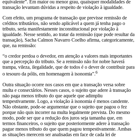
equivalente”. Em maior ou menor grau, quaisquer modalidades de
transação levantam dúvidas a respeito de violação à igualdade.
Com efeito, um programa de transação que previsse remissão de
créditos tributários, não sendo aplicável a quem já tenha pago o
tributo, seria manifestamente inconstitucional por violação à
igualdade. Nesse sentido, ao tratar da remissão (que pode resultar da
transação), Sacha Calmon Navarro Coelho afirma, categoricamente,
que, na remissão:
“o credor perdoa o devedor, em atenção a valores mais importantes
que a percepção do tributo. Se a remissão não for nobre haverá
trampa, vileza, ilegalidade, que de todos é o dever de contribuir para
6
o tesouro da pólis, em homenagem à isonomia”.
Outra situação ocorre nos casos em que a transação versa sobre
multa e consectários. Nesses casos, o sujeito que adere à transação
não paga menos tributo do que aquele que adimpliu
tempestivamente. Logo, a violação à isonomia é menos candente.
Não obstante, pode-se argumentar que o sujeito que pagou o fez
porque não quis incorrer na multa legalmente prevista. Do mesmo
modo, pode ser que a redução dos juros seja tamanha que, em
termos financeiros, o sujeito que posteriormente adere à transação
pague menos tributo do que quem pagou tempestivamente. Ambas
as situações merecem ser analisadas em face de cada lei de