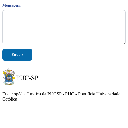
s
a
Mensagem
g
e
m
N
o
m
e
Enviar
Enciclopédia Jurídica da PUCSP - PUC - Pontifícia Universidade
Católica