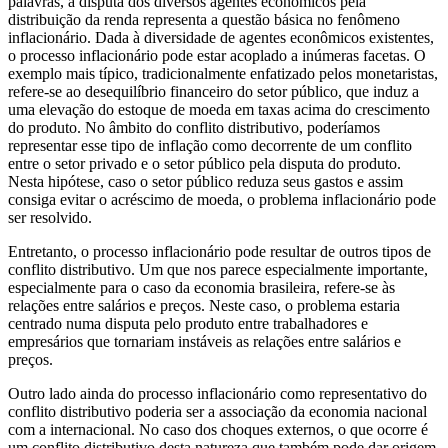
palavras, a disputa dos diversos agentes econômicos pela
distribuição da renda representa a questão básica no fenômeno
inflacionário. Dada à diversidade de agentes econômicos existentes,
o processo inflacionário pode estar acoplado a inúmeras facetas. O
exemplo mais típico, tradicionalmente enfatizado pelos monetaristas,
refere-se ao desequilíbrio financeiro do setor público, que induz a
uma elevação do estoque de moeda em taxas acima do crescimento
do produto. No âmbito do conflito distributivo, poderíamos
representar esse tipo de inflação como decorrente de um conflito
entre o setor privado e o setor público pela disputa do produto.
Nesta hipótese, caso o setor público reduza seus gastos e assim
consiga evitar o acréscimo de moeda, o problema inflacionário pode
ser resolvido.
Entretanto, o processo inflacionário pode resultar de outros tipos de
conflito distributivo. Um que nos parece especialmente importante,
especialmente para o caso da economia brasileira, refere-se às
relações entre salários e preços. Neste caso, o problema estaria
centrado numa disputa pelo produto entre trabalhadores e
empresários que tornariam instáveis as relações entre salários e
preços.
Outro lado ainda do processo inflacionário como representativo do
conflito distributivo poderia ser a associação da economia nacional
com a internacional. No caso dos choques externos, o que ocorre é
um conflito distributivo desta natureza que também pode dar origem