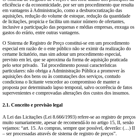
eficiência e da economicidade, por ser um procedimento que resulta
em vantagens à Administração, como a desburocratização das
aquisições, redução do volume de estoque, redução da quantidade
de licitações, propicia e facilita um maior número de ofertantes,
inclusive a participação das pequenas e médias empresas, enxuga os
gastos do erário, entre outras vantagens.
O Sistema de Registro de Preço constitui-se em um procedimento
especial em razão de o ente público não se eximir da realização do
certame licitatório, mas sim adotar um procedimento especial,
previsto em lei, que se aproxima da forma de aquisição praticada
pelo setor privado. Tal procedimento possui características
particulares: não obriga a Administração Pública a promover às
aquisições dos bens ou às contratações dos serviços, contudo
condiciona o licitante vencedor ao compromisso de manter a
proposta por determinado lapso temporal, salvo ocorrência de fatos
supervenientes e comprovadas alterações dos custos dos insumos.
2.1. Conceito e previsão legal
A Lei das Licitações (Lei 8.666/1993) refere-se ao registro de preços
muito sumariamente, apesar de recomendá-lo no artigo 15, II, senão
vejamos: “art. 15. As compras, sempre que possível, deverão: (…) II
– ser processadas através de sistema de registro de preços”.