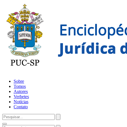
Sobre
Tomos
Autores
Verbetes
Notícias
Contato