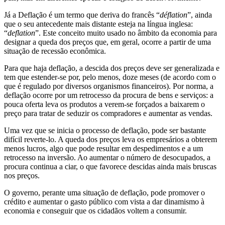
Já a Deflação é um termo que deriva do francês “
déflation
”, ainda
que o seu antecedente mais distante esteja na língua inglesa:
“
deflation
”. Este conceito muito usado no âmbito da economia para
designar a queda dos preços que, em geral, ocorre a partir de uma
situação de recessão econômica.
Para que haja deflação, a descida dos preços deve ser generalizada e
tem que estender-se por, pelo menos, doze meses (de acordo com o
que é regulado por diversos organismos financeiros). Por norma, a
deflação ocorre por um retrocesso da procura de bens e serviços: a
pouca oferta leva os produtos a verem-se forçados a baixarem o
preço para tratar de seduzir os compradores e aumentar as vendas.
Uma vez que se inicia o processo de deflação, pode ser bastante
difícil reverte-lo. A queda dos preços leva os empresários a obterem
menos lucros, algo que pode resultar em despedimentos e a um
retrocesso na inversão. Ao aumentar o número de desocupados, a
procura continua a ciar, o que favorece descidas ainda mais bruscas
nos preços.
O governo, perante uma situação de deflação, pode promover o
crédito e aumentar o gasto público com vista a dar dinamismo à
economia e conseguir que os cidadãos voltem a consumir.