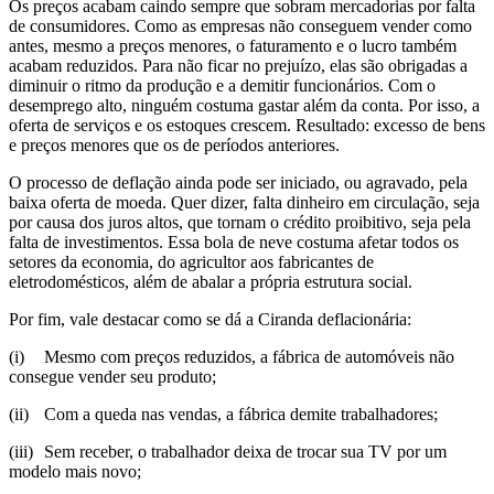
Os preços acabam caindo sempre que sobram mercadorias por falta
de consumidores. Como as empresas não conseguem vender como
antes, mesmo a preços menores, o faturamento e o lucro também
acabam reduzidos. Para não ficar no prejuízo, elas são obrigadas a
diminuir o ritmo da produção e a demitir funcionários. Com o
desemprego alto, ninguém costuma gastar além da conta. Por isso, a
oferta de serviços e os estoques crescem. Resultado: excesso de bens
e preços menores que os de períodos anteriores.
O processo de deflação ainda pode ser iniciado, ou agravado, pela
baixa oferta de moeda. Quer dizer, falta dinheiro em circulação, seja
por causa dos juros altos, que tornam o crédito proibitivo, seja pela
falta de investimentos. Essa bola de neve costuma afetar todos os
setores da economia, do agricultor aos fabricantes de
eletrodomésticos, além de abalar a própria estrutura social.
Por fim, vale destacar como se dá a Ciranda deflacionária:
(i)
Mesmo com preços reduzidos, a fábrica de automóveis não
consegue vender seu produto;
(ii)
Com a queda nas vendas, a fábrica demite trabalhadores;
(iii)
Sem receber, o trabalhador deixa de trocar sua TV por um
modelo mais novo;