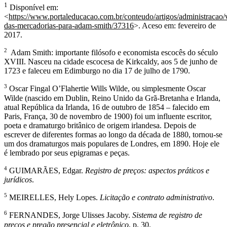
1
Disponível em:
<
https://www.portaleducacao.com.br/conteudo/artigos/administracao/
das-mercadorias-para-adam-smith/37316
>. Aceso em: fevereiro de
2017.
2
Adam Smith: importante filósofo e economista escocês do século
XVIII. Nasceu na cidade escocesa de Kirkcaldy, aos 5 de junho de
1723 e faleceu em Edimburgo no dia 17 de julho de 1790.
3
Oscar Fingal O’Flahertie Wills Wilde, ou simplesmente Oscar
Wilde (nascido em Dublin, Reino Unido da Grã-Bretanha e Irlanda,
atual República da Irlanda, 16 de outubro de 1854 – falecido em
Paris, França, 30 de novembro de 1900) foi um influente escritor,
poeta e dramaturgo britânico de origem irlandesa. Depois de
escrever de diferentes formas ao longo da década de 1880, tornou-se
um dos dramaturgos mais populares de Londres, em 1890. Hoje ele
é lembrado por seus epigramas e peças.
4
GUIMARÃES, Edgar.
Registro de preços: aspectos práticos e
jurídicos
.
5
MEIRELLES, Hely Lopes.
Licitação e contrato administrativo
.
6
FERNANDES, Jorge Ulisses Jacoby.
Sistema de registro de
preços e pregão presencial e eletrônico
, p. 30.