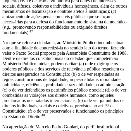
inquérito civil e de ação civil pública para defesa de interesses
sociais, difusos, coletivos e individuais homogêneos, além de outros
mecanismos de fiscalização e controle afetos à instituição); (c)
ajuizamento de ações penais ou civis públicas que se façam
necessárias para a defesa do funcionamento do sistema democrático
(
v.g.
, promovendo responsabilidades ou exigindo direitos
47
fundamentais).
No que se refere à cidadania, ao Ministério Público incumbe atuar
com a finalidade de concretizá-la no sentido lato do termo, fazendo
valer o Pacto Social proposto pela Assembleia Constituinte de 1988.
Dentre os direitos constitucionais do cidadão que competem ao
Ministério Público tutelar, podemos citar: (a) o de exigir que os
poderes públicos e dos serviços de relevância pública respeitem os
direitos assegurados na Constituição; (b) o de ver respeitadas as
regras constitucionais de legalidade, impessoalidade, moralidade,
publicidade, eficiência, probidade e razoabilidade na administração;
(c) o de ver defendidos os patrimônios público e social; (d) o de ver
combatidas as violações aos direitos humanos, como aqueles
proclamados nos tratados internacionais; (e) o de ver garantidos os
direitos individuais, sociais e coletivos, previstos no art. 5º da
Constituição; (f) o de ver preservados e funcionando os princípios
48
do Estado de Direito.
Na apreciação de Marcelo Pedro Goulart, do perfil institucional