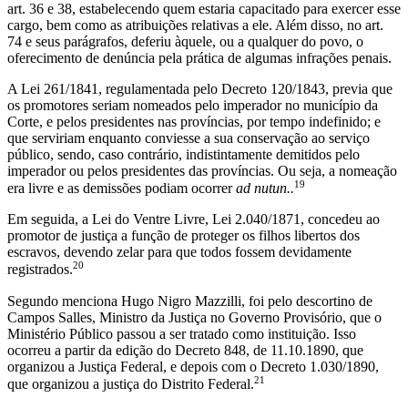
art. 36 e 38, estabelecendo quem estaria capacitado para exercer esse
cargo, bem como as atribuições relativas a ele. Além disso, no art.
74 e seus parágrafos, deferiu àquele, ou a qualquer do povo, o
oferecimento de denúncia pela prática de algumas infrações penais.
A Lei 261/1841, regulamentada pelo Decreto 120/1843, previa que
os promotores seriam nomeados pelo imperador no município da
Corte, e pelos presidentes nas províncias, por tempo indefinido; e
que serviriam enquanto conviesse a sua conservação ao serviço
público, sendo, caso contrário, indistintamente demitidos pelo
imperador ou pelos presidentes das províncias. Ou seja, a nomeação
19
era livre e as demissões podiam ocorrer
ad nutun..
Em seguida, a Lei do Ventre Livre, Lei 2.040/1871, concedeu ao
promotor de justiça a função de proteger os filhos libertos dos
escravos, devendo zelar para que todos fossem devidamente
20
registrados.
Segundo menciona Hugo Nigro Mazzilli, foi pelo descortino de
Campos Salles, Ministro da Justiça no Governo Provisório, que o
Ministério Público passou a ser tratado como instituição. Isso
ocorreu a partir da edição do Decreto 848, de 11.10.1890, que
organizou a Justiça Federal, e depois com o Decreto 1.030/1890,
21
que organizou a justiça do Distrito Federal.