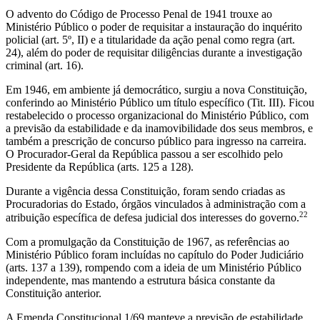
O advento do Código de Processo Penal de 1941 trouxe ao
Ministério Público o poder de requisitar a instauração do inquérito
policial (art. 5º, II) e a titularidade da ação penal como regra (art.
24), além do poder de requisitar diligências durante a investigação
criminal (art. 16).
Em 1946, em ambiente já democrático, surgiu a nova Constituição,
conferindo ao Ministério Público um título específico (Tit. III). Ficou
restabelecido o processo organizacional do Ministério Público, com
a previsão da estabilidade e da inamovibilidade dos seus membros, e
também a prescrição de concurso público para ingresso na carreira.
O Procurador-Geral da República passou a ser escolhido pelo
Presidente da República (arts. 125 a 128).
Durante a vigência dessa Constituição, foram sendo criadas as
Procuradorias do Estado, órgãos vinculados à administração com a
22
atribuição específica de defesa judicial dos interesses do governo.
Com a promulgação da Constituição de 1967, as referências ao
Ministério Público foram incluídas no capítulo do Poder Judiciário
(arts. 137 a 139), rompendo com a ideia de um Ministério Público
independente, mas mantendo a estrutura básica constante da
Constituição anterior.
A Emenda Constitucional 1/69 manteve a previsão de estabilidade