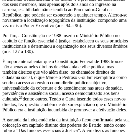
dos seus membros, mas apenas após dois anos do ingresso na
carreira, estabilidade não estendida ao Procurador-Geral da
República, que poderia ser exonerado a qualquer tempo. Alterou-se
novamente a localização topográfica da instituição, compondo uma
vez mais o Poder Executivo (arts. 94 a 96).
Por fim, a Constituição de 1988 inseriu o Ministério Público no
capítulo de função essencial à justiça, estabeleceu os seus princípios
institucionais e determinou a organização nos seus diversos âmbitos
(arts. 127 a 130).
É importante salientar que a Constituição Federal de 1988 trouxe
não apenas aqueles direitos de cidadania civil e política, mas
também direitos que vão além disso, os chamados direitos de
cidadania social, o que Marcelo Pedroso Goulart exemplifica como
sendo o acesso ao ensino como direito público subjetivo,
universalidade da cobertura e do atendimento nas áreas de saúde,
previdência e assistência social, acesso democratizado aos bens
23
culturais,
dentre outros. Tendo a Carta inserido todos esses novos
direitos, fez questão também de deixar explicitado que o Ministério
Público era a instituição incumbida de promover a efetivação deles.
A garantia da independência da instituição ficou confirmada pela sua
colocação em capítulo distinto dos poderes do Estado, tendo como
rubrica “Das funções essenciais à Justiça”. Além disso, as funções