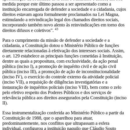
medida porque este último passou a ser apresentado como a
instituição encarregada de defender a sociedade e a cidadania, cujos
direitos estavam agora formalmente proclamados na Lei Magna,
estimulando a reivindicação legal dos chamados direitos sociais,
incorporando também novo alento às reinvindicações em torno dos
43
direitos difusos e coletivos”.
Para o cumprimento da missão de defender a sociedade e a
cidadania, a Constituição dotou o Ministério Público de funções
diretamente relacionadas à efetivação dos interesses sociais. Assim,
o art. 129 estabelece as principais funções cometidas à Instituição,
dentre as quais a propositura, com exclusividade, da ação penal
pública (inciso I), a promoção de inquérito civil e de ação civil
pública (inciso III), a promoção de ação de inconstitucionalidade
(inciso IV), o exercício do controle externo da atividade policial
(inciso VII), a requisição de diligências investigatórias e a
instauração de inquéritos policiais (inciso VIII), bem como o zelo
pelo efetivo respeito dos Poderes Públicos e dos serviços de
relevância pública aos direitos assegurados pela Constituição (inciso
II).
Essa instrumentalização conferida ao Ministério Público a partir da
Constituição de 1988, que o aparelhou para atuar,
predominantemente, nos conflitos que ultrapassam a esfera
individual, configurou a instituição naquilo que Cláudio Souto