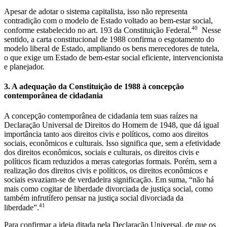
Apesar de adotar o sistema capitalista, isso não representa
contradição com o modelo de Estado voltado ao bem-estar social,
40
conforme estabelecido no art. 193 da Constituição Federal.
Nesse
sentido, a carta constitucional de 1988 confirma o esgotamento do
modelo liberal de Estado, ampliando os bens merecedores de tutela,
o que exige um Estado de bem-estar social eficiente, intervencionista
e planejador.
3. A adequação da Constituição de 1988 à concepção
contemporânea de cidadania
A concepção contemporânea de cidadania tem suas raízes na
Declaração Universal de Direitos do Homem de 1948, que dá igual
importância tanto aos direitos civis e políticos, como aos direitos
sociais, econômicos e culturais. Isso significa que, sem a efetividade
dos direitos econômicos, sociais e culturais, os direitos civis e
políticos ficam reduzidos a meras categorias formais. Porém, sem a
realização dos direitos civis e políticos, os direitos econômicos e
sociais esvaziam-se de verdadeira significação. Em suma, “não há
mais como cogitar de liberdade divorciada de justiça social, como
também infrutífero pensar na justiça social divorciada da
41
liberdade”.
Para confirmar a ideia ditada pela Declaração Universal, de que os