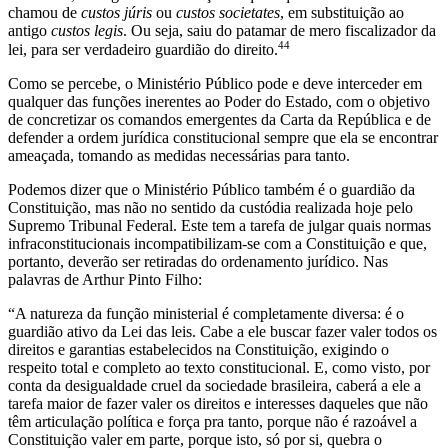
chamou de
custos júris
ou
custos societates
, em substituição ao
antigo
custos legis
. Ou seja, saiu do patamar de mero fiscalizador da
44
lei, para ser verdadeiro guardião do direito.
Como se percebe, o Ministério Público pode e deve interceder em
qualquer das funções inerentes ao Poder do Estado, com o objetivo
de concretizar os comandos emergentes da Carta da República e de
defender a ordem jurídica constitucional sempre que ela se encontrar
ameaçada, tomando as medidas necessárias para tanto.
Podemos dizer que o Ministério Público também é o guardião da
Constituição, mas não no sentido da custódia realizada hoje pelo
Supremo Tribunal Federal. Este tem a tarefa de julgar quais normas
infraconstitucionais incompatibilizam-se com a Constituição e que,
portanto, deverão ser retiradas do ordenamento jurídico. Nas
palavras de Arthur Pinto Filho:
“A natureza da função ministerial é completamente diversa: é o
guardião ativo da Lei das leis. Cabe a ele buscar fazer valer todos os
direitos e garantias estabelecidos na Constituição, exigindo o
respeito total e completo ao texto constitucional. E, como visto, por
conta da desigualdade cruel da sociedade brasileira, caberá a ele a
tarefa maior de fazer valer os direitos e interesses daqueles que não
têm articulação política e força pra tanto, porque não é razoável a
Constituição valer em parte, porque isto, só por si, quebra o