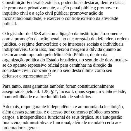
Constituição Federal é extenso, podendo-se destacar, dentre elas: a
de promover, privativamente, a ação penal pública; promover o
inquérito civil e a ação civil pública; promover ação de
inconstitucionalidade; e exercer o controle externo da atividade
policial.
O legislador de 1988 afastou a ligação da instituição tão-somente
com a promoção da ação penal, ao encarregá-la de defender a ordem
jurídica, o regime democrático e os interesses sociais e individuais
indisponíveis. Com isso, não deixou margem à dúvida quanto ao
deslocamento operado pelo Ministério Público, dentro da
organização política do Estado brasileiro, no sentido de desvincular-
se do aparato repressivo oficial para caminhar na direção da
sociedade civil, colocando-se no seio desta última como seu
30
defensor e representante.
Para tanto, suas garantias também foram constitucionalmente
asseguradas pelo art. 128, §5º, inciso I, quais sejam, a vitaliciedade,
inamovibilidade e a irredutibilidade de subsídios.
Ademais, o que garante independência e autonomia da instituição,
além dessas garantias, é o acesso por concurso público aos seus
cargos, a independência funcional de seus órgãos, sua autogestão
financeira, administrativa e funcional, além de mandato certo aos
procuradores gerais.