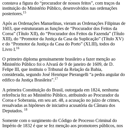
constava a figura do “procurador de nossos feitos”, com traços da
instituição do Ministério Público, desenvolvidos nas ordenações
15
posteriores.
Após as Ordenações Manuelinas, vieram as Ordenações Filipinas de
1603, que estruturaram as funções de “Procurador dos Feitos da
Coroa” (Título XII), do “Procurador dos Feitos da Fazenda” (Título
XIII), do “Promotor da Justiça da Casa da Suplicação” (Título XV)
e do “Promotor da Justiça da Casa do Porto” (XLIII), todos do
16
Livro I.
O primeiro diploma genuinamente brasileiro a fazer menção ao
Ministério Público foi o Alvará de 9 de janeiro de 1609, de D.
Felipe III, que instituiu o Tribunal da Relação da Bahia,
considerada, segundo José Henrique Pierangelli “a pedra angular do
17
edifico da Justiça Brasileira”.
A primeira Constituição do Brasil, outorgada em 1824, nenhuma
referência fez ao Ministério Público, atribuindo ao Procurador da
Coroa e Soberania, em seu art. 48, a acusação no juízo de crimes,
ressalvadas as hipóteses de iniciativa acusatória da Câmara dos
18
Deputados.
Somente com o surgimento do Código de Processo Criminal do
Império de 1832 é que se fez menção aos promotores públicos, nos