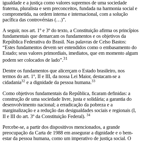
igualdade e a justiça como valores supremos de uma sociedade
fraterna, pluralista e sem preconceitos, fundada na harmonia social e
comprometida, na ordem interna e internacional, com a solução
pacífica das controvérsias (…)”.
A seguir, nos art. 1º e 3º do texto, a Constituição afirma os princípios
fundamentais que demarcam os fundamentos e os objetivos da
República Federativa do Brasil. Nas palavras de Celso Bastos:
“Estes fundamentos devem ser entendidos como o embasamento do
Estado; seus valores primordiais, imediatos, que em momento algum
31
podem ser colocados de lado”.
Dentre os fundamentos que alicerçam o Estado brasileiro, nos
termos do art. 1º, II e III, da nossa Lei Maior, destacam-se a
32
33
cidadania
e a dignidade da pessoa humana.
Como objetivos fundamentais da República, ficaram definidas: a
construção de uma sociedade livre, justa e solidária; a garantia do
desenvolvimento nacional; a erradicação da pobreza e a
marginalização e a redução das desigualdades sociais e regionais (I,
34
II e III do art. 3º da Constituição Federal).
Percebe-se, a partir dos dispositivos mencionados, a grande
preocupação da Carta de 1988 em assegurar a dignidade e o bem-
estar da pessoa humana, como um imperativo de justiça social. O