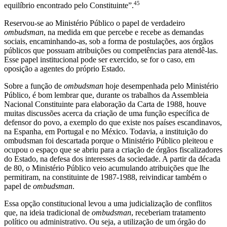
45
equilíbrio encontrado pelo Constituinte”.
Reservou-se ao Ministério Público o papel de verdadeiro
ombudsman
, na medida em que percebe e recebe as demandas
sociais, encaminhando-as, sob a forma de postulações, aos órgãos
públicos que possuam atribuições ou competências para atendê-las.
Esse papel institucional pode ser exercido, se for o caso, em
oposição a agentes do próprio Estado.
Sobre a função de
ombudsman
hoje desempenhada pelo Ministério
Público, é bom lembrar que, durante os trabalhos da Assembleia
Nacional Constituinte para elaboração da Carta de 1988, houve
muitas discussões acerca da criação de uma função específica de
defensor do povo, a exemplo do que existe nos países escandinavos,
na Espanha, em Portugal e no México. Todavia, a instituição do
ombudsman foi descartada porque o Ministério Público pleiteou e
ocupou o espaço que se abriu para a criação de órgãos fiscalizadores
do Estado, na defesa dos interesses da sociedade. A partir da década
de 80, o Ministério Público veio acumulando atribuições que lhe
permitiram, na constituinte de 1987-1988, reivindicar também o
papel de
ombudsman
.
Essa opção constitucional levou a uma judicialização de conflitos
que, na ideia tradicional de
ombudsman
, receberiam tratamento
político ou administrativo. Ou seja, a utilização de um órgão do