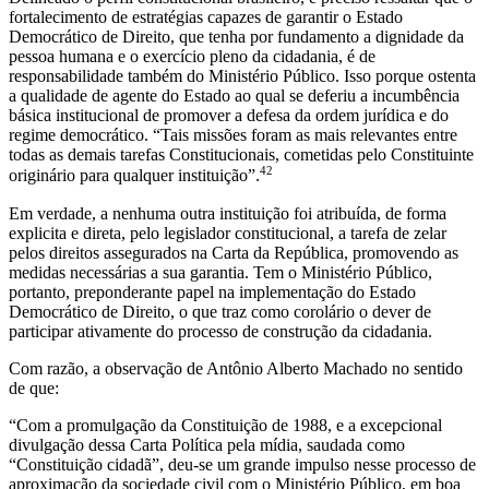
fortalecimento de estratégias capazes de garantir o Estado
Democrático de Direito, que tenha por fundamento a dignidade da
pessoa humana e o exercício pleno da cidadania, é de
responsabilidade também do Ministério Público. Isso porque ostenta
a qualidade de agente do Estado ao qual se deferiu a incumbência
básica institucional de promover a defesa da ordem jurídica e do
regime democrático. “Tais missões foram as mais relevantes entre
todas as demais tarefas Constitucionais, cometidas pelo Constituinte
42
originário para qualquer instituição”.
Em verdade, a nenhuma outra instituição foi atribuída, de forma
explicita e direta, pelo legislador constitucional, a tarefa de zelar
pelos direitos assegurados na Carta da República, promovendo as
medidas necessárias a sua garantia. Tem o Ministério Público,
portanto, preponderante papel na implementação do Estado
Democrático de Direito, o que traz como corolário o dever de
participar ativamente do processo de construção da cidadania.
Com razão, a observação de Antônio Alberto Machado no sentido
de que:
“Com a promulgação da Constituição de 1988, e a excepcional
divulgação dessa Carta Política pela mídia, saudada como
“Constituição cidadã”, deu-se um grande impulso nesse processo de
aproximação da sociedade civil com o Ministério Público, em boa