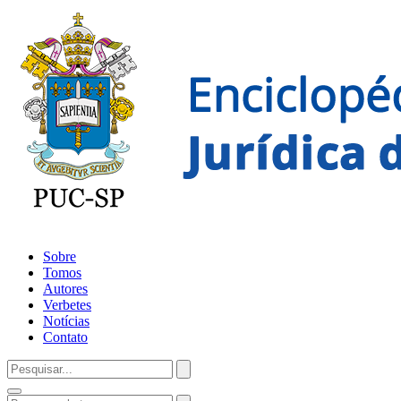
Sobre
Tomos
Autores
Verbetes
Notícias
Contato