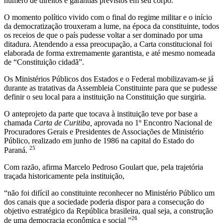
número de direitos e garantias previstos em seu corpo.
O momento político vivido com o final do regime militar e o início
da democratização trouxeram a lume, na época da constituinte, todos
os receios de que o país pudesse voltar a ser dominado por uma
ditadura. Atendendo a essa preocupação, a Carta constitucional foi
elaborada de forma extremamente garantista, e até mesmo nomeada
de “Constituição cidadã”.
Os Ministérios Públicos dos Estados e o Federal mobilizavam-se já
durante as tratativas da Assembleia Constituinte para que se pudesse
definir o seu local para a instituição na Constituição que surgiria.
O anteprojeto da parte que tocava à instituição teve por base a
chamada
Carta de Curitiba,
aprovada no 1º Encontro Nacional de
Procuradores Gerais e Presidentes de Associações de Ministério
Público, realizado em junho de 1986 na capital do Estado do
25
Paraná.
Com razão, afirma Marcelo Pedroso Goulart que, pela trajetória
traçada historicamente pela instituição,
“não foi difícil ao constituinte reconhecer no Ministério Público um
dos canais que a sociedade poderia dispor para a consecução do
objetivo estratégico da República brasileira, qual seja, a construção
26
de uma democracia econômica e social ”