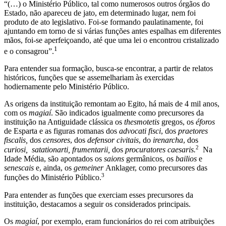
“(…) o Ministério Público, tal como numerosos outros órgãos do
Estado, não apareceu de jato, em determinado lugar, nem foi
produto de ato legislativo. Foi-se formando paulatinamente, foi
ajuntando em torno de si várias funções antes espalhas em diferentes
mãos, foi-se aperfeiçoando, até que uma lei o encontrou cristalizado
1
e o consagrou”.
Para entender sua formação, busca-se encontrar, a partir de relatos
históricos, funções que se assemelhariam às exercidas
hodiernamente pelo Ministério Público.
As origens da instituição remontam ao Egito, há mais de 4 mil anos,
com os
magiaí
. São indicados igualmente como precursores da
instituição na Antiguidade clássica os
thesmotetis
gregos, os
éforos
de Esparta e as figuras romanas dos
advocati fisci
, dos
praetores
fiscalis,
dos
censores
, dos
defensor civitais
, do
irenarcha
, dos
2
curiosi, satationarti, frumentarii,
dos
procuratores caesaris.
Na
Idade Média, são apontados os
saions
germânicos, os
bailios
e
senescais
e, ainda, os
gemeiner
Anklager, como precursores das
3
funções do Ministério Público.
Para entender as funções que exerciam esses precursores da
instituição, destacamos a seguir os considerados principais.
Os
magiaí
, por exemplo, eram funcionários do rei com atribuições