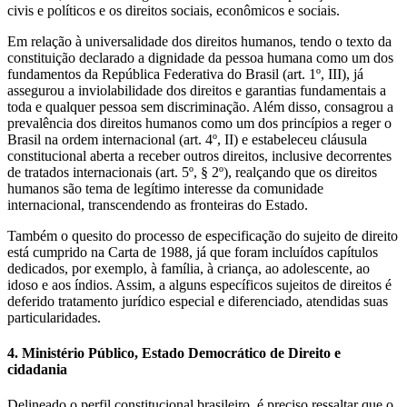
civis e políticos e os direitos sociais, econômicos e sociais.
Em relação à universalidade dos direitos humanos, tendo o texto da
constituição declarado a dignidade da pessoa humana como um dos
fundamentos da República Federativa do Brasil (art. 1º, III), já
assegurou a inviolabilidade dos direitos e garantias fundamentais a
toda e qualquer pessoa sem discriminação. Além disso, consagrou a
prevalência dos direitos humanos como um dos princípios a reger o
Brasil na ordem internacional (art. 4º, II) e estabeleceu cláusula
constitucional aberta a receber outros direitos, inclusive decorrentes
de tratados internacionais (art. 5º, § 2º), realçando que os direitos
humanos são tema de legítimo interesse da comunidade
internacional, transcendendo as fronteiras do Estado.
Também o quesito do processo de especificação do sujeito de direito
está cumprido na Carta de 1988, já que foram incluídos capítulos
dedicados, por exemplo, à família, à criança, ao adolescente, ao
idoso e aos índios. Assim, a alguns específicos sujeitos de direitos é
deferido tratamento jurídico especial e diferenciado, atendidas suas
particularidades.
4. Ministério Público, Estado Democrático de Direito e
cidadania
Delineado o perfil constitucional brasileiro, é preciso ressaltar que o