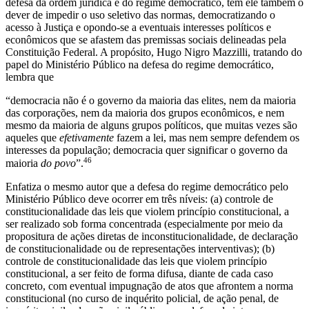
defesa da ordem jurídica e do regime democrático, tem ele também o
dever de impedir o uso seletivo das normas, democratizando o
acesso à Justiça e opondo-se a eventuais interesses políticos e
econômicos que se afastem das premissas sociais delineadas pela
Constituição Federal. A propósito, Hugo Nigro Mazzilli, tratando do
papel do Ministério Público na defesa do regime democrático,
lembra que
“democracia não é o governo da maioria das elites, nem da maioria
das corporações, nem da maioria dos grupos econômicos, e nem
mesmo da maioria de alguns grupos políticos, que muitas vezes são
aqueles que
efetivamente
fazem a lei, mas nem sempre defendem os
interesses da população; democracia quer significar o governo da
46
maioria
do povo
”.
Enfatiza o mesmo autor que a defesa do regime democrático pelo
Ministério Público deve ocorrer em três níveis: (a) controle de
constitucionalidade das leis que violem princípio constitucional, a
ser realizado sob forma concentrada (especialmente por meio da
propositura de ações diretas de inconstitucionalidade, de declaração
de constitucionalidade ou de representações interventivas); (b)
controle de constitucionalidade das leis que violem princípio
constitucional, a ser feito de forma difusa, diante de cada caso
concreto, com eventual impugnação de atos que afrontem a norma
constitucional (no curso de inquérito policial, de ação penal, de