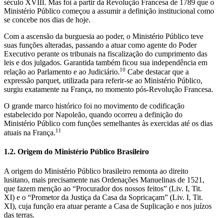
século XVIII. Mas foi a partir da Revolução Francesa de 1789 que o
Ministério Público começou a assumir a definição institucional como
se concebe nos dias de hoje.
Com a ascensão da burguesia ao poder, o Ministério Público teve
suas funções alteradas, passando a atuar como agente do Poder
Executivo perante os tribunais na fiscalização do cumprimento das
leis e dos julgados. Garantida também ficou sua independência em
10
relação ao Parlamento e ao Judiciário.
Cabe destacar que a
expressão parquet, utilizada para referir-se ao Ministério Público,
surgiu exatamente na França, no momento pós-Revolução Francesa.
O grande marco histórico foi no movimento de codificação
estabelecido por Napoleão, quando ocorreu a definição do
Ministério Público com funções semelhantes às exercidas até os dias
11
atuais na França.
1.2. Origem do Ministério Público Brasileiro
A origem do Ministério Público brasileiro remonta ao direito
lusitano, mais precisamente nas Ordenações Manuelinas de 1521,
que fazem menção ao “Procurador dos nossos feitos” (Liv. I, Tit.
XI) e o “Prometor da Justiça da Casa da Sopricaçam” (Liv. I, Tit.
XI), cuja função era atuar perante a Casa de Suplicação e nos juízos
das terras.