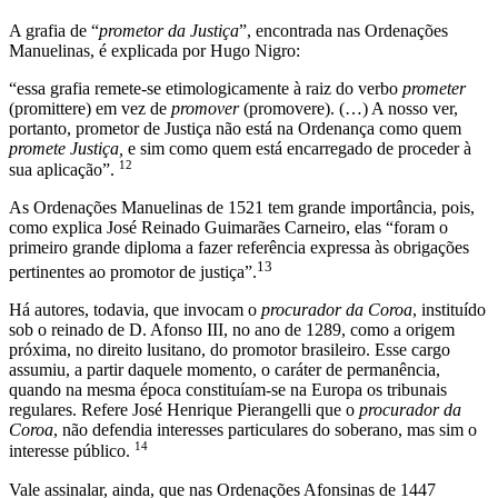
A grafia de “
prometor da Justiça
”, encontrada nas Ordenações
Manuelinas, é explicada por Hugo Nigro:
“essa grafia remete-se etimologicamente à raiz do verbo
prometer
(promittere) em vez de
promover
(promovere). (…) A nosso ver,
portanto, prometor de Justiça não está na Ordenança como quem
promete Justiça,
e sim como quem está encarregado de proceder à
12
sua aplicação”.
As Ordenações Manuelinas de 1521 tem grande importância, pois,
como explica José Reinado Guimarães Carneiro, elas “foram o
primeiro grande diploma a fazer referência expressa às obrigações
13
pertinentes ao promotor de justiça”.
Há autores, todavia, que invocam o
procurador da Coroa
, instituído
sob o reinado de D. Afonso III, no ano de 1289, como a origem
próxima, no direito lusitano, do promotor brasileiro. Esse cargo
assumiu, a partir daquele momento, o caráter de permanência,
quando na mesma época constituíam-se na Europa os tribunais
regulares. Refere José Henrique Pierangelli que o
procurador da
Coroa
, não defendia interesses particulares do soberano, mas sim o
14
interesse público.
Vale assinalar, ainda, que nas Ordenações Afonsinas de 1447