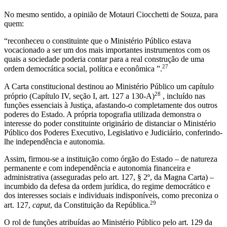
No mesmo sentido, a opinião de Motauri Ciocchetti de Souza, para
quem:
“reconheceu o constituinte que o Ministério Público estava
vocacionado a ser um dos mais importantes instrumentos com os
quais a sociedade poderia contar para a real construção de uma
27
ordem democrática social, política e econômica ”.
A Carta constitucional destinou ao Ministério Público um capítulo
28
próprio (Capítulo IV, seção I, art. 127 a 130-A)
, incluído nas
funções essenciais à Justiça, afastando-o completamente dos outros
poderes do Estado. A própria topografia utilizada demonstra o
interesse do poder constituinte originário de distanciar o Ministério
Público dos Poderes Executivo, Legislativo e Judiciário, conferindo-
lhe independência e autonomia.
Assim, firmou-se a instituição como órgão do Estado – de natureza
permanente e com independência e autonomia financeira e
administrativa (asseguradas pelo art. 127, § 2º, da Magna Carta) –
incumbido da defesa da ordem jurídica, do regime democrático e
dos interesses sociais e individuais indisponíveis, como preconiza o
29
art. 127,
caput
, da Constituição da República.
O rol de funções atribuídas ao Ministério Público pelo art. 129 da