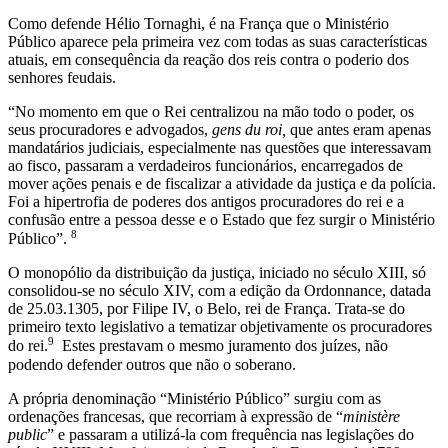
Como defende Hélio Tornaghi, é na França que o Ministério
Público aparece pela primeira vez com todas as suas características
atuais, em consequência da reação dos reis contra o poderio dos
senhores feudais.
“No momento em que o Rei centralizou na mão todo o poder, os
seus procuradores e advogados,
gens du roi,
que antes eram apenas
mandatários judiciais, especialmente nas questões que interessavam
ao fisco, passaram a verdadeiros funcionários, encarregados de
mover ações penais e de fiscalizar a atividade da justiça e da polícia.
Foi a hipertrofia de poderes dos antigos procuradores do rei e a
confusão entre a pessoa desse e o Estado que fez surgir o Ministério
8
Público”.
O monopólio da distribuição da justiça, iniciado no século XIII, só
consolidou-se no século XIV, com a edição da Ordonnance, datada
de 25.03.1305, por Filipe IV, o Belo, rei de França. Trata-se do
primeiro texto legislativo a tematizar objetivamente os procuradores
9
do rei.
Estes prestavam o mesmo juramento dos juízes, não
podendo defender outros que não o soberano.
A própria denominação “Ministério Público” surgiu com as
ordenações francesas, que recorriam à expressão de “
ministère
public
” e passaram a utilizá-la com frequência nas legislações do