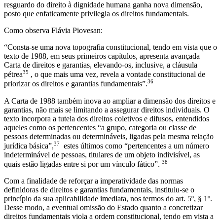
resguardo do direito à dignidade humana ganha nova dimensão,
posto que enfaticamente privilegia os direitos fundamentais.
Como observa Flávia Piovesan:
“Consta-se uma nova topografia constitucional, tendo em vista que o
texto de 1988, em seus primeiros capítulos, apresenta avançada
Carta de direitos e garantias, elevando-os, inclusive, a cláusula
35
pétrea
, o que mais uma vez, revela a vontade constitucional de
36
priorizar os direitos e garantias fundamentais”.
A Carta de 1988 também inova ao ampliar a dimensão dos direitos e
garantias, não mais se limitando a assegurar direitos individuais. O
texto incorpora a tutela dos direitos coletivos e difusos, entendidos
aqueles como os pertencentes “a grupo, categoria ou classe de
pessoas determinadas ou determináveis, ligadas pela mesma relação
37
jurídica básica”,
estes últimos como “pertencentes a um número
indeterminável de pessoas, titulares de um objeto indivisível, as
38
quais estão ligadas entre si por um vínculo fático”.
Com a finalidade de reforçar a imperatividade das normas
definidoras de direitos e garantias fundamentais, instituiu-se o
princípio da sua aplicabilidade imediata, nos termos do art. 5º, § 1º.
Desse modo, a eventual omissão do Estado quanto a concretizar
direitos fundamentais viola a ordem constitucional, tendo em vista a