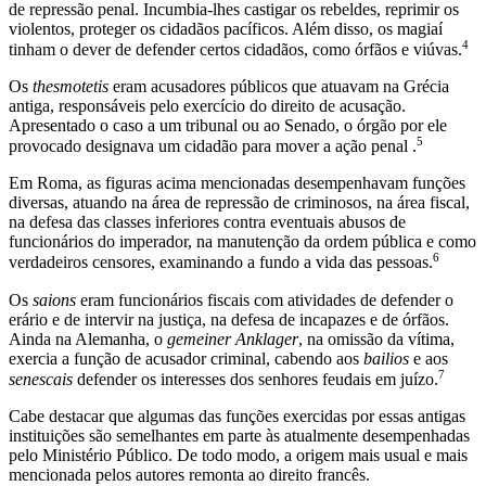
de repressão penal. Incumbia-lhes castigar os rebeldes, reprimir os
violentos, proteger os cidadãos pacíficos. Além disso, os magiaí
4
tinham o dever de defender certos cidadãos, como órfãos e viúvas.
Os
thesmotetis
eram acusadores públicos que atuavam na Grécia
antiga, responsáveis pelo exercício do direito de acusação.
Apresentado o caso a um tribunal ou ao Senado, o órgão por ele
5
provocado designava um cidadão para mover a ação penal .
Em Roma, as figuras acima mencionadas desempenhavam funções
diversas, atuando na área de repressão de criminosos, na área fiscal,
na defesa das classes inferiores contra eventuais abusos de
funcionários do imperador, na manutenção da ordem pública e como
6
verdadeiros censores, examinando a fundo a vida das pessoas.
Os
saions
eram funcionários fiscais com atividades de defender o
erário e de intervir na justiça, na defesa de incapazes e de órfãos.
Ainda na Alemanha, o
gemeiner
Anklager
, na omissão da vítima,
exercia a função de acusador criminal, cabendo aos
bailios
e aos
7
senescais
defender os interesses dos senhores feudais em juízo.
Cabe destacar que algumas das funções exercidas por essas antigas
instituições são semelhantes em parte às atualmente desempenhadas
pelo Ministério Público. De todo modo, a origem mais usual e mais
mencionada pelos autores remonta ao direito francês.