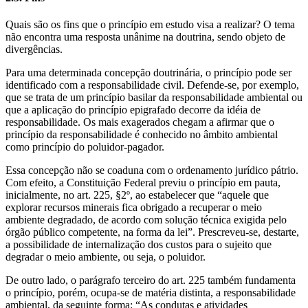
Quais são os fins que o princípio em estudo visa a realizar? O tema
não encontra uma resposta unânime na doutrina, sendo objeto de
divergências.
Para uma determinada concepção doutrinária, o princípio pode ser
identificado com a responsabilidade civil. Defende-se, por exemplo,
que se trata de um princípio basilar da responsabilidade ambiental ou
que a aplicação do princípio epigrafado decorre da idéia de
responsabilidade. Os mais exagerados chegam a afirmar que o
princípio da responsabilidade é conhecido no âmbito ambiental
como princípio do poluidor-pagador.
Essa concepção não se coaduna com o ordenamento jurídico pátrio.
Com efeito, a Constituição Federal previu o princípio em pauta,
inicialmente, no art. 225, §2º, ao estabelecer que “aquele que
explorar recursos minerais fica obrigado a recuperar o meio
ambiente degradado, de acordo com solução técnica exigida pelo
órgão público competente, na forma da lei”. Prescreveu-se, destarte,
a possibilidade de internalização dos custos para o sujeito que
degradar o meio ambiente, ou seja, o poluidor.
De outro lado, o parágrafo terceiro do art. 225 também fundamenta
o princípio, porém, ocupa-se de matéria distinta, a responsabilidade
ambiental, da seguinte forma: “As condutas e atividades