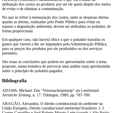
atribuição dos custos ao produtor, por ser ele quem dispõe dos meios
de evitar o de eliminar a contaminação.
No que se refere à mensuração dos custos, tanto as despesas diretas
quanto as diretas, realizadas pelo Poder Público para evitar ou
reparar a degradação ambiental, devem ser atribuídas ao poluidor, de
forma proporcional.
Em qualquer caso, não haverá óbice a que o poluidor transfira os
gastos que vierem a lhe ser imputados pela Administração Pública,
para os preços dos produtos por ele produzidos ou dos serviços
prestados.
São essas as conclusões que podem ser apresentadas sobre o tema
proposto, numa tentativa de provocar uma análise mais aprofundada
sobre o princípio do poluidor-pagador.
Bibliografia
ADAMS, Michael. Das “Verursacherprinzip” als Leerformel.
Juristiche Zeitung
, n. 17. Tübingen, 1989, pp. 787-789.
ARAGÃO, Alexandra. O direito constitucional do ambiente na
União Européia.
Direito constitucional ambiental brasileiro
. J. J.
Gomes Canotilho e José Rubens Morato Leite (coords.). São Paulo: