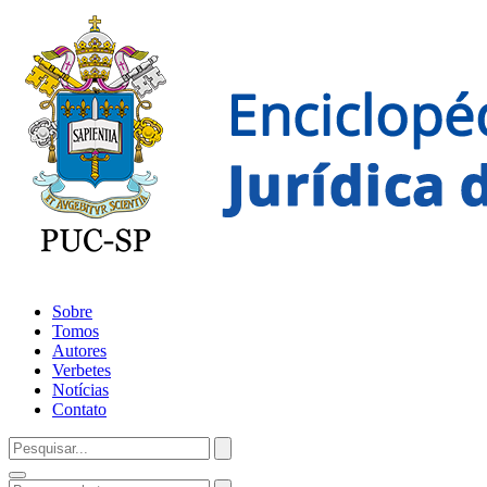
Sobre
Tomos
Autores
Verbetes
Notícias
Contato