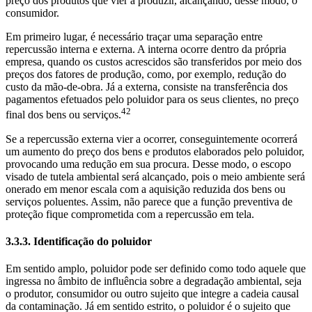
preço dos produtos que vier a produzir, alcançando, desse modo, o
consumidor.
Em primeiro lugar, é necessário traçar uma separação entre
repercussão interna e externa. A interna ocorre dentro da própria
empresa, quando os custos acrescidos são transferidos por meio dos
preços dos fatores de produção, como, por exemplo, redução do
custo da mão-de-obra. Já a externa, consiste na transferência dos
pagamentos efetuados pelo poluidor para os seus clientes, no preço
42
final dos bens ou serviços.
Se a repercussão externa vier a ocorrer, conseguintemente ocorrerá
um aumento do preço dos bens e produtos elaborados pelo poluidor,
provocando uma redução em sua procura. Desse modo, o escopo
visado de tutela ambiental será alcançado, pois o meio ambiente será
onerado em menor escala com a aquisição reduzida dos bens ou
serviços poluentes. Assim, não parece que a função preventiva de
proteção fique comprometida com a repercussão em tela.
3.3.3. Identificação do poluidor
Em sentido amplo, poluidor pode ser definido como todo aquele que
ingressa no âmbito de influência sobre a degradação ambiental, seja
o produtor, consumidor ou outro sujeito que integre a cadeia causal
da contaminação. Já em sentido estrito, o poluidor é o sujeito que