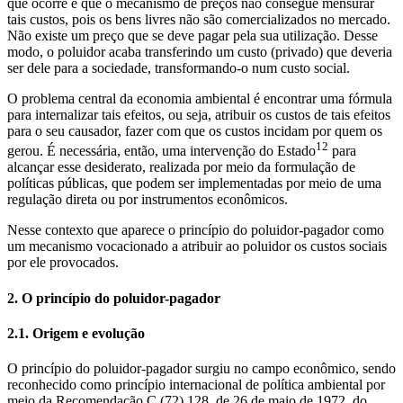
que ocorre é que o mecanismo de preços não consegue mensurar
tais custos, pois os bens livres não são comercializados no mercado.
Não existe um preço que se deve pagar pela sua utilização. Desse
modo, o poluidor acaba transferindo um custo (privado) que deveria
ser dele para a sociedade, transformando-o num custo social.
O problema central da economia ambiental é encontrar uma fórmula
para internalizar tais efeitos, ou seja, atribuir os custos de tais efeitos
para o seu causador, fazer com que os custos incidam por quem os
12
gerou. É necessária, então, uma intervenção do Estado
para
alcançar esse desiderato, realizada por meio da formulação de
políticas públicas, que podem ser implementadas por meio de uma
regulação direta ou por instrumentos econômicos.
Nesse contexto que aparece o princípio do poluidor-pagador como
um mecanismo vocacionado a atribuir ao poluidor os custos sociais
por ele provocados.
2. O princípio do poluidor-pagador
2.1. Origem e evolução
O princípio do poluidor-pagador surgiu no campo econômico, sendo
reconhecido como princípio internacional de política ambiental por
meio da Recomendação C (72) 128, de 26 de maio de 1972, do