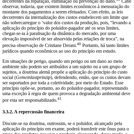
decorrentes da reparação, eliminação ou prevenção do dano.
Cabe
observar, todavia, que existem limites econômicos à mensuração do
montante dos pagamentos a serem efetuados. Com efeito, as leis
decorrentes da internalização dos custos estabelecem um limite que
não sobrecarregue o ‘valor dos custos da produção, pois, “levando a
aplicação do princípio do poluidor-pagador até os seus limites,
chegar-se-ia à paralisação da dinâmica do mercado, por uma
elevação impossível de ser absorvida pelas relações de troca”, na
40
precisa observação de Cristiane Derani.
Portanto, há tanto limites
jurídicos quando econômicos ao uso do princípio em estudo.
Em situações de perigo, quando um perigo ou um dano ao meio
ambiente não podem ser atribuídos a um sujeito ou a um grupo de
sujeitos, a doutrina alemã propõe a aplicação do princípio do custo
social (
Gemeinlastprinzip
), defendendo, então, que os custos devam
ser suportados por toda a coletividade, por meio do Estado. Esse
princípio opõe-se, portanto, ao do poluidor-pagador, representando
uma exceção à regra de quem provoca a degradação ambiental deve
41
por esta ser responsabilizado.
3.3.2. A repercussão financeira
Discute-se na doutrina, outrossim, se o poluidor, alcançado pela
aplicação do princípio em exame, poderá transferir este ônus para o