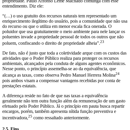
propriedade. Paulo Affonso Leme Machado comunga com esse
entendimento. Diz ele:
“(…) o uso gratuito dos recursos naturais tem representado um
enriquecimento ilegítimo do usuário, pois a comunidade que não usa
do recurso ou que o utiliza em menor escala fica onerada. O
poluidor que usa gratuitamente o meio ambiente para nele lançar os
poluentes invade a propriedade pessoal de todos os outros que não
23
poluem, confiscando o direito de propriedade alheia”.
De fato, não é justo que toda a coletividade arque com os custos das
atividades que o Poder Público realiza para proteger os recursos
ambientais, alcançados pela conduta de alguns agentes econômicos.
Nesse ponto, o princípio assemelha-se ao da equivalência, que
24
alcança as taxas, como observa Pedro Manuel Herrera Molina
pois ambos visam a compensar vantagens recebidas por conta de
prestações estatais.
A diferença reside no fato de que nas taxas a equivalência
geralmente não tem outra função além da remuneração de um gasto
efetuado pelo Poder Público. Já o princípio em pauta busca repartir
encargos, porém, também apresenta nítida função preventiva e
25
incentivadora,
como ressaltado anteriormente.
2.5. Fins