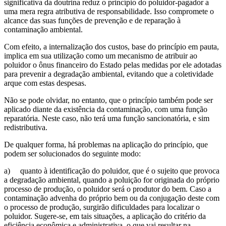
significativa da doutrina reduz o princípio do poluidor-pagador a
uma mera regra atributiva de responsabilidade. Isso compromete o
alcance das suas funções de prevenção e de reparação à
contaminação ambiental.
Com efeito, a internalização dos custos, base do princípio em pauta,
implica em sua utilização como um mecanismo de atribuir ao
poluidor o ônus financeiro do Estado pelas medidas por ele adotadas
para prevenir a degradação ambiental, evitando que a coletividade
arque com estas despesas.
Não se pode olvidar, no entanto, que o princípio também pode ser
aplicado diante da existência da contaminação, com uma função
reparatória. Neste caso, não terá uma função sancionatória, e sim
redistributiva.
De qualquer forma, há problemas na aplicação do princípio, que
podem ser solucionados do seguinte modo:
a)
quanto à identificação do poluidor, que é o sujeito que provoca
a degradação ambiental, quando a poluição for originada do próprio
processo de produção, o poluidor será o produtor do bem. Caso a
contaminação advenha do próprio bem ou da conjugação deste com
o processo de produção, surgirão dificuldades para localizar o
poluidor. Sugere-se, em tais situações, a aplicação do critério da
eficiência econômica e administrativa, o que vai resultar na