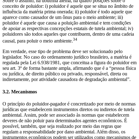
Sobre o assunto, na doutrina alemã, há quatro posições sobre o
conceito de poluidor: i) poluidor é aquele que se situa no âmbito de
influência da matéria prima onerada; ii) poluidor é todo aquele que
aparece como causador de um ônus para o meio ambiente; iii)
poluidor é aquele que causa a poluição ambiental e tem condições
de apoiar as respectivas concepções estatais de tutela ambiental; iv)
poluidores são todos aqueles que contribuem, dentro de uma cadeia
34
causal, para poluir o meio ambiente.
Em verdade, esse tipo de problema deve ser solucionado pelo
legislador. No caso do ordenamento jurídico brasileiro, a matéria é
regulada pela Lei 6.938/1981, que conceitua a figura do poluidor em
seu art. 3º de forma bastante ampla, afirmando que é a “pessoa física
ou jurídica, de direito público ou privado, responsável, direta ou
indiretamente, por atividade causadora de degradação ambiental”.
3.2. Mecanismos
O princípio do poluidor-pagador é concretizado por meio de normas
jurídicas que estabelecem instrumentos diretos ou indiretos de tutela
ambiental. Assim, pode ser associado às normas que estabelecem
deveres de não poluir para determinados agentes econômicos. É
possível, também, que seja realizado por meio das regras que
regulam a responsabilidade por dano ambiental. Além disso, os
instrumentos econômicos podem ser utilizados como mecanismos de