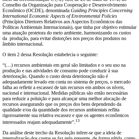
Conselho da Organização para Cooperação e Desenvolvimento
Econômico (OCDE), denominada
Guiding Principles Concerning
International Economic Aspects of Environmental Policies
(Princípios Diretores Relativos aos Aspectos Econômicos das
Políticas Ambientais Internacionais), que tinha por objetivo estimular
uma atuação protetora do meio ambiente, harmonizando os custos
da produção, para evitar distorções nos preços dos produtos no
âmbito internacional.
O item 2 dessa Resolução estabelecia o seguinte:
“(…) recursos ambientais em geral são limitados e o seu uso na
produção e nas atividades de consumo pode conduzir à sua
deterioração. Quando o custo desta deterioração não é
adequadamente levado em conta no sistema de preços, o mercado
falha ao refletir a escassez de tais recursos em ambos os níveis,
nacional e internacional. Medidas públicas são então necessárias
para reduzir a poluição e para alcançar uma melhor alocação de
recursos assegurando que os preços dos bens dependendo da
qualidade e/ou da quantidade dos recursos ambientais reflita
rigorosamente sua relativa escassez e que os agentes econômicos
13
interessados reajam adequadamente”.
Da análise deste trecho da Resolução infere-se que a ideia de
internalização dos custos se faz nela presente, de forma nítida, como