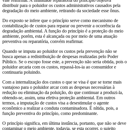
vale reafirmar. A finalidade reparatória do princípio objetiva
distribuir para o poluidor os custos administrativos causados pela
degradação do meio ambiente, retirando da sociedade esse ônus.
Do exposto se infere que o princípio serve como mecanismo de
contabilização de custos para reparar ou prevenir a ocorrência da
degradação ambiental. A função do princípio é a proteção do meio
ambiente, porém, esta é alcançada ou por meio de uma atuação
preventiva ou reparatória, convém reafirmar.
Quando se imputa ao poluidor os custos pela prevenção não se
busca apenas a redistribuição de despesas realizadas pelo Poder
Público. Se o escopo fosse este, a prevenção não seria obtida, pois o
poluidor arcaria com os custos, repassá-los-ia ao consumidor e
continuaria poluindo.
Com a internalização dos custos o que se visa é que se torne mais
vantajoso para o poluidor arcar com as despesas necessárias à
redução ou eliminação da poluição, do que continuar a produzi-la,
obtendo-se, assim, uma efetiva proteção ambiental. Em outros
termos, a imputação de custos visa a desestimular o agente
econômico a realizar a conduta contaminadora. É nítida, pois, a
função preventiva do princípio, como predominante.
O princípio significa, em última instância, portanto, que não se deve
contaminar o meio ambiente, todavia, se esta ocorrer, o sujeito