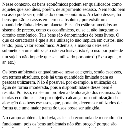
Nesse contexto, os bens econômicos podem ser qualificados como
aqueles que são úteis, porém, de suprimento escasso. Nem todo bem
escasso pode ser qualificado como econômico. Ao lado desses, há
bens que são escassos em termos absolutos, por existir uma
quantidade finita deles no planeta. Eles não estão submetidos ao
sistema de preços, como os econômicos, ou seja, não integram o
circuito econômico. Tais bens são denominados de bens livres. O
que os caracteriza é que a sua utilização não implica em custos, não
tendo, pois, valor econômico. Ademais, a maioria deles está
submetida a uma utilização não exclusiva, isto é, o uso por parte de
4
um sujeito não impede que seja utilizado por outro
(Ex: a água, o
ar, etc.).
Os bens ambientais enquadram-se nessa categoria, sendo escassos,
em termos absolutos, pois há uma quantidade limitada para as
pessoas utilizarem. Não é possível, por exemplo, a utilização da
água de forma imoderada, pois a disponibilidade desse bem é
restrita. Por isso, existe um problema de alocação dos recursos. As
teorias econômicas têm por objetivo alcançar uma otimização da
alocação dos bens escassos, que, portanto, devem ser utilizados de
forma que uma maior gama de usos possa ser atingida.
No campo ambiental, todavia, as leis da economia de mercado não
5
funcionam, pois os bens ambientais não têm preço,
porque são