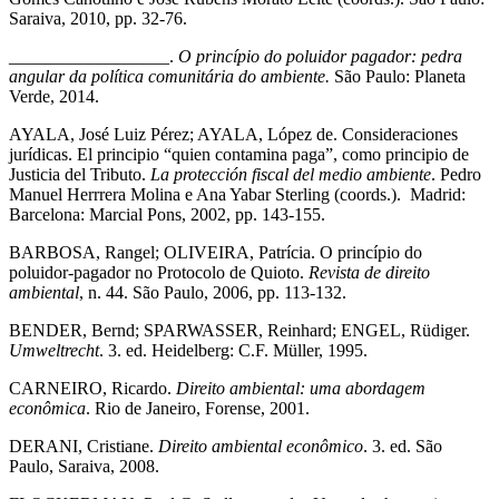
Saraiva, 2010, pp. 32-76.
__________________.
O princípio do poluidor pagador: pedra
angular da política comunitária do ambiente.
São Paulo: Planeta
Verde, 2014.
AYALA, José Luiz Pérez; AYALA, López de. Consideraciones
jurídicas. El principio “quien contamina paga”, como principio de
Justicia del Tributo.
La protección fiscal del medio ambiente
. Pedro
Manuel Herrrera Molina e Ana Yabar Sterling (coords.). Madrid:
Barcelona: Marcial Pons, 2002, pp. 143-155.
BARBOSA, Rangel; OLIVEIRA, Patrícia. O princípio do
poluidor-pagador no Protocolo de Quioto.
Revista de direito
ambiental
, n. 44. São Paulo, 2006, pp. 113-132.
BENDER, Bernd; SPARWASSER, Reinhard; ENGEL, Rüdiger.
Umweltrecht
. 3. ed. Heidelberg: C.F. Müller, 1995.
CARNEIRO, Ricardo.
Direito ambiental: uma abordagem
econômica
. Rio de Janeiro, Forense, 2001.
DERANI, Cristiane.
Direito ambiental econômico
. 3. ed. São
Paulo, Saraiva, 2008.