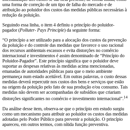
uma forma de correção de um tipo de falha do mercado e de
atribuição ao poluidor dos custos das medidas públicas necessárias à
redução da poluição.
Seguindo essa linha, o item 4 definiu o princípio do poluidor-
pagador (
Polluter- Pays Principle
) da seguinte forma:
“O princípio a ser utilizado para a alocação dos custos da prevenção
da poluição e do controle das medidas que favorece o uso racional
dos recursos ambientais escassos e evita distorções no comércio
internacional e investimentos é assim denominado de “Princípio do
Poluidor-Pagador”. Este princípio significa que o poluidor deve
suportar as despesas relativas às medidas acima mencionadas,
emanadas de autoridades públicas para que o meio ambiente
permaneça num estado aceitável. Em outras palavras, o custo dessas
medidas deverá repercutir nos custos dos bens e serviços que estão
na origem da poluição pelo fato de sua produção e/ou consumo. Tais
medidas não devem ser acompanhadas de subsídios que criariam
14
distorções significantes no comércio e investimento internacional”.
Da análise desse item, observa-se que o princípio em estudo surgiu
como um mecanismo para atribuir ao poluidor os custos das medidas
adotadas pelo Poder Público para prevenir a poluição. O princípio
apareceu, em outros termos, com nítida função preventiva.