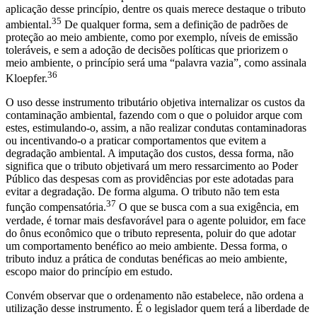
aplicação desse princípio, dentre os quais merece destaque o tributo
35
ambiental.
De qualquer forma, sem a definição de padrões de
proteção ao meio ambiente, como por exemplo, níveis de emissão
toleráveis, e sem a adoção de decisões políticas que priorizem o
meio ambiente, o princípio será uma “palavra vazia”, como assinala
36
Kloepfer.
O uso desse instrumento tributário objetiva internalizar os custos da
contaminação ambiental, fazendo com o que o poluidor arque com
estes, estimulando-o, assim, a não realizar condutas contaminadoras
ou incentivando-o a praticar comportamentos que evitem a
degradação ambiental. A imputação dos custos, dessa forma, não
significa que o tributo objetivará um mero ressarcimento ao Poder
Público das despesas com as providências por este adotadas para
evitar a degradação. De forma alguma. O tributo não tem esta
37
função compensatória.
O que se busca com a sua exigência, em
verdade, é tornar mais desfavorável para o agente poluidor, em face
do ônus econômico que o tributo representa, poluir do que adotar
um comportamento benéfico ao meio ambiente. Dessa forma, o
tributo induz a prática de condutas benéficas ao meio ambiente,
escopo maior do princípio em estudo.
Convém observar que o ordenamento não estabelece, não ordena a
utilização desse instrumento. É o legislador quem terá a liberdade de