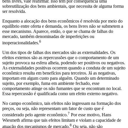
bens livres, vale reafirmar. Isso tem por consequência uma
sobreutilização dos bens ambientais, que necessita de alguma forma
ser resolvida.
Enquanto a alocação dos bens econômicos é resolvida por meio do
equilíbrio entre oferta e demanda, os bens livres não se submetem a
esse mecanismo. Aparece, então, o que se chama de falhas do
mercado, também denominadas de imperfeições ou
6
inoperacionalidades.
Um dos tipos de falhas dos mercados são as externalidades. Os
efeitos externos são as repercussões que o comportamento de um
sujeito provoca na esfera alheia, podendo ser positivos ou negativos.
As externalidades positivas ocorrem quando a conduta de um sujeito
econômico resulta em benefícios para terceiros. Já as negativas,
importam em algum custo para alguém. Quando um determinado
sujeito, por exemplo, fuma em ambiente fechado, esse
comportamento atinge os não fumantes que se encontram no local.
Essa repercussão é qualificada como um efeito externo negativo.
No campo econômico, tais efeitos não ingressam na formação dos
preços, ou seja, não representam um fator de custo que é
7
considerado pelo agente econômico.
Por esse motivo, Hans
Wiesmeth afirma que tais efeitos limitam e violam a capacidade de
8
atuação dos mecanismos de mercado.
Ou seja, não são