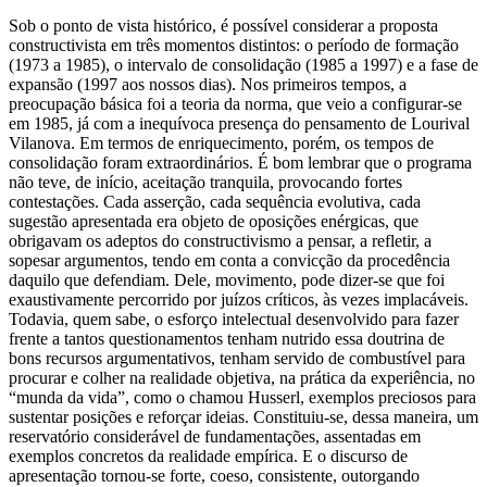
Sob o ponto de vista histórico, é possível considerar a proposta
constructivista em três momentos distintos: o período de formação
(1973 a 1985), o intervalo de consolidação (1985 a 1997) e a fase de
expansão (1997 aos nossos dias). Nos primeiros tempos, a
preocupação básica foi a teoria da norma, que veio a configurar-se
em 1985, já com a inequívoca presença do pensamento de Lourival
Vilanova. Em termos de enriquecimento, porém, os tempos de
consolidação foram extraordinários. É bom lembrar que o programa
não teve, de início, aceitação tranquila, provocando fortes
contestações. Cada asserção, cada sequência evolutiva, cada
sugestão apresentada era objeto de oposições enérgicas, que
obrigavam os adeptos do constructivismo a pensar, a refletir, a
sopesar argumentos, tendo em conta a convicção da procedência
daquilo que defendiam. Dele, movimento, pode dizer-se que foi
exaustivamente percorrido por juízos críticos, às vezes implacáveis.
Todavia, quem sabe, o esforço intelectual desenvolvido para fazer
frente a tantos questionamentos tenham nutrido essa doutrina de
bons recursos argumentativos, tenham servido de combustível para
procurar e colher na realidade objetiva, na prática da experiência, no
“munda da vida”, como o chamou Husserl, exemplos preciosos para
sustentar posições e reforçar ideias. Constituiu-se, dessa maneira, um
reservatório considerável de fundamentações, assentadas em
exemplos concretos da realidade empírica. E o discurso de
apresentação tornou-se forte, coeso, consistente, outorgando