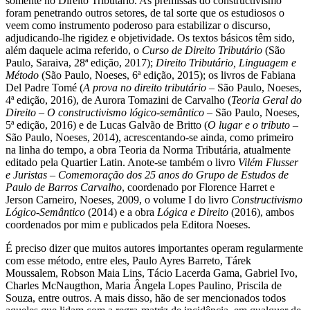
somente no Direito Tributário. As premissas do constructivismo
foram penetrando outros setores, de tal sorte que os estudiosos o
veem como instrumento poderoso para estabilizar o discurso,
adjudicando-lhe rigidez e objetividade. Os textos básicos têm sido,
além daquele acima referido, o
Curso de Direito Tributário
(São
Paulo, Saraiva, 28ª edição, 2017);
Direito Tributário, Linguagem e
Método
(São Paulo, Noeses, 6ª edição, 2015); os livros de Fabiana
Del Padre Tomé (
A prova no direito tributário
– São Paulo, Noeses,
4ª edição, 2016), de Aurora Tomazini de Carvalho (
Teoria Geral do
Direito – O constructivismo lógico-semântico
– São Paulo, Noeses,
5ª edição, 2016) e de Lucas Galvão de Britto (
O lugar e o tributo
–
São Paulo, Noeses, 2014), acrescentando-se ainda, como primeiro
na linha do tempo, a obra Teoria da Norma Tributária, atualmente
editado pela Quartier Latin. Anote-se também o livro
Vilém Flusser
e Juristas – Comemoração dos 25 anos do Grupo de Estudos de
Paulo de Barros Carvalho
, coordenado por Florence Harret e
Jerson Carneiro, Noeses, 2009, o volume I do livro
Constructivismo
Lógico-Semântico
(2014) e a obra
Lógica e Direito
(2016), ambos
coordenados por mim e publicados pela Editora Noeses.
É preciso dizer que muitos autores importantes operam regularmente
com esse método, entre eles, Paulo Ayres Barreto, Tárek
Moussalem, Robson Maia Lins, Tácio Lacerda Gama, Gabriel Ivo,
Charles McNaugthon, Maria Ângela Lopes Paulino, Priscila de
Souza, entre outros. A mais disso, hão de ser mencionados todos