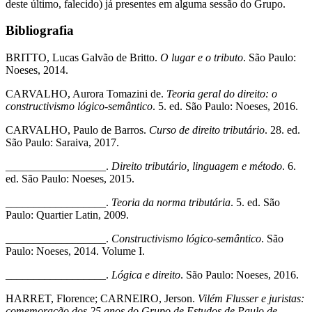
deste último, falecido) já presentes em alguma sessão do Grupo.
Bibliografia
BRITTO, Lucas Galvão de Britto.
O lugar e o tributo
. São Paulo:
Noeses, 2014.
CARVALHO, Aurora Tomazini de.
Teoria geral do direito: o
constructivismo lógico-semântico
. 5. ed. São Paulo: Noeses, 2016.
CARVALHO, Paulo de Barros.
Curso de direito tributário
. 28. ed.
São Paulo: Saraiva, 2017.
__________________.
Direito tributário, linguagem e método
. 6.
ed. São Paulo: Noeses, 2015.
__________________.
Teoria da norma tributária
. 5. ed. São
Paulo: Quartier Latin, 2009.
__________________.
Constructivismo lógico-semântico
. São
Paulo: Noeses, 2014. Volume I.
__________________.
Lógica e direito
. São Paulo: Noeses, 2016.
HARRET, Florence; CARNEIRO, Jerson.
Vilém Flusser e juristas:
comemoração dos 25 anos do Grupo de Estudos de Paulo de