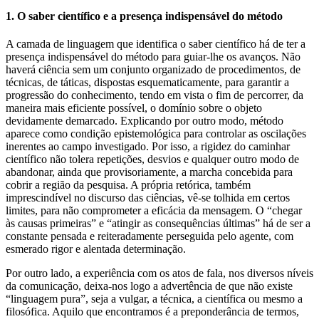
1. O saber científico e a presença indispensável do método
A camada de linguagem que identifica o saber científico há de ter a
presença indispensável do método para guiar-lhe os avanços. Não
haverá ciência sem um conjunto organizado de procedimentos, de
técnicas, de táticas, dispostas esquematicamente, para garantir a
progressão do conhecimento, tendo em vista o fim de percorrer, da
maneira mais eficiente possível, o domínio sobre o objeto
devidamente demarcado. Explicando por outro modo, método
aparece como condição epistemológica para controlar as oscilações
inerentes ao campo investigado. Por isso, a rigidez do caminhar
científico não tolera repetições, desvios e qualquer outro modo de
abandonar, ainda que provisoriamente, a marcha concebida para
cobrir a região da pesquisa. A própria retórica, também
imprescindível no discurso das ciências, vê-se tolhida em certos
limites, para não comprometer a eficácia da mensagem. O “chegar
às causas primeiras” e “atingir as consequências últimas” há de ser a
constante pensada e reiteradamente perseguida pelo agente, com
esmerado rigor e alentada determinação.
Por outro lado, a experiência com os atos de fala, nos diversos níveis
da comunicação, deixa-nos logo a advertência de que não existe
“linguagem pura”, seja a vulgar, a técnica, a científica ou mesmo a
filosófica. Aquilo que encontramos é a preponderância de termos,