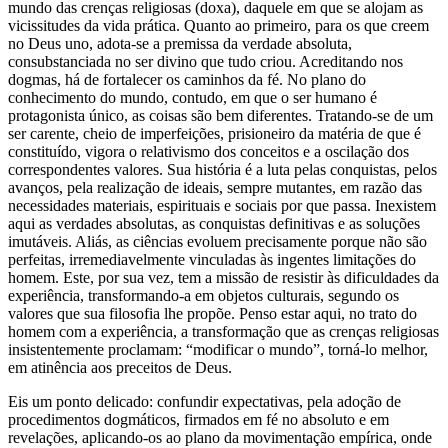
mundo das crenças religiosas (doxa), daquele em que se alojam as
vicissitudes da vida prática. Quanto ao primeiro, para os que creem
no Deus uno, adota-se a premissa da verdade absoluta,
consubstanciada no ser divino que tudo criou. Acreditando nos
dogmas, há de fortalecer os caminhos da fé. No plano do
conhecimento do mundo, contudo, em que o ser humano é
protagonista único, as coisas são bem diferentes. Tratando-se de um
ser carente, cheio de imperfeições, prisioneiro da matéria de que é
constituído, vigora o relativismo dos conceitos e a oscilação dos
correspondentes valores. Sua história é a luta pelas conquistas, pelos
avanços, pela realização de ideais, sempre mutantes, em razão das
necessidades materiais, espirituais e sociais por que passa. Inexistem
aqui as verdades absolutas, as conquistas definitivas e as soluções
imutáveis. Aliás, as ciências evoluem precisamente porque não são
perfeitas, irremediavelmente vinculadas às ingentes limitações do
homem. Este, por sua vez, tem a missão de resistir às dificuldades da
experiência, transformando-a em objetos culturais, segundo os
valores que sua filosofia lhe propõe. Penso estar aqui, no trato do
homem com a experiência, a transformação que as crenças religiosas
insistentemente proclamam: “modificar o mundo”, torná-lo melhor,
em atinência aos preceitos de Deus.
Eis um ponto delicado: confundir expectativas, pela adoção de
procedimentos dogmáticos, firmados em fé no absoluto e em
revelações, aplicando-os ao plano da movimentação empírica, onde