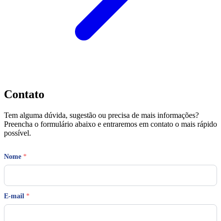
Contato
Tem alguma dúvida, sugestão ou precisa de mais informações?
Preencha o formulário abaixo e entraremos em contato o mais rápido
possível.
*
Nome
*
*
T
e
l
e
E-mail
*
f
o
n