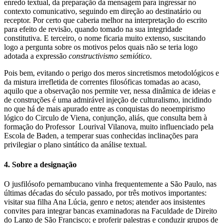
enredo textual, da preparação da mensagem para ingressar no
contexto comunicativo, seguindo em direção ao destinatário ou
receptor. Por certo que caberia melhor na interpretação do escrito
para efeito de revisão, quando tomado na sua integridade
constitutiva. E terceiro, o nome ficaria muito extenso, suscitando
logo a pergunta sobre os motivos pelos quais não se teria logo
adotada a expressão
constructivismo semiótico
.
Pois bem, evitando o perigo dos meros sincretismos metodológicos e
da mistura irrefletida de correntes filosóficas tomadas ao acaso,
aquilo que a observação nos permite ver, nessa dinâmica de ideias e
de construções é uma admirável injeção de culturalismo, incidindo
no que há de mais apurado entre as conquistas do neoempirismo
lógico do Circulo de Viena, conjunção, aliás, que consulta bem à
formação do Professor Lourival Vilanova, muito influenciado pela
Escola de Baden, a temperar suas conhecidas inclinações para
privilegiar o plano sintático da análise textual.
4. Sobre a designação
O jusfilósofo pernambucano vinha frequentemente a São Paulo, nas
últimas décadas do século passado, por três motivos importantes:
visitar sua filha Ana Lúcia, genro e netos; atender aos insistentes
convites para integrar bancas examinadoras na Faculdade de Direito
do Largo de São Francisco; e proferir palestras e conduzir grupos de