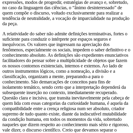
expressões, modos de progredir, estratégias de avanço e, sobretudo,
no caso da linguagem das ciências, o “ânimo desinteressado” de
quem compõe o discurso, voltado exclusivamente para realizar a
tendência de neutralidade, a vocação de imparcialidade na produção
da peça.
A relatividade do saber não admite definições terminativas, fortes o
suficiente para conduzir o intérprete por espaços seguros e
inequívocos. Os valores que ingressam na apreciação dos
fenômenos, especialmente os sociais, impedem o saber definitivo e o
conhecimento absoluto. As definições são expedientes enunciativos
facilitadores do pensar sobre a multiplicidade de objetos que fazem
os nossos contornos existenciais, internos e externos. Ao lado de
outros instrumentos lógicos, como a nomeação, a divisão e a
classificação, organizam a mente, preparando-a para o
conhecimento. São demarcações de conceitos para fins de
isolamento temático, sendo certo que a interpretação dependerá da
subsequente inserção no contexto, imediatamente recuperado.
Questão clara e incisiva, que transita inevitavelmente pela cabeça de
quem lida com essas categorias da curiosidade humana, é aquela da
compatibilidade entre a crença religiosa num ser absoluto, criador
supremo de tudo quanto existe, diante da indiscutível mutabilidade
da condição humana, em todos os momentos da vida, sobretudo
naqueles que dizem respeito ao conhecimento mais sério e rigoroso,
vale dizer, o discurso científico. Creio que devamos separar o