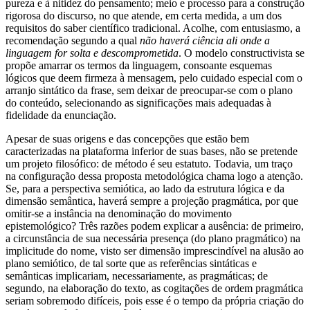
pureza e à nitidez do pensamento; meio e processo para a construção
rigorosa do discurso, no que atende, em certa medida, a um dos
requisitos do saber científico tradicional. Acolhe, com entusiasmo, a
recomendação segundo a qual
não haverá ciência ali onde a
linguagem for solta e descomprometida
. O modelo constructivista se
propõe amarrar os termos da linguagem, consoante esquemas
lógicos que deem firmeza à mensagem, pelo cuidado especial com o
arranjo sintático da frase, sem deixar de preocupar-se com o plano
do conteúdo, selecionando as significações mais adequadas à
fidelidade da enunciação.
Apesar de suas origens e das concepções que estão bem
caracterizadas na plataforma inferior de suas bases, não se pretende
um projeto filosófico: de método é seu estatuto. Todavia, um traço
na configuração dessa proposta metodológica chama logo a atenção.
Se, para a perspectiva semiótica, ao lado da estrutura lógica e da
dimensão semântica, haverá sempre a projeção pragmática, por que
omitir-se a instância na denominação do movimento
epistemológico? Três razões podem explicar a ausência: de primeiro,
a circunstância de sua necessária presença (do plano pragmático) na
implicitude do nome, visto ser dimensão imprescindível na alusão ao
plano semiótico, de tal sorte que as referências sintáticas e
semânticas implicariam, necessariamente, as pragmáticas; de
segundo, na elaboração do texto, as cogitações de ordem pragmática
seriam sobremodo difíceis, pois esse é o tempo da própria criação do