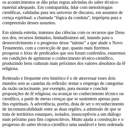
os acontecimentos se dão pelas regras advindas do saber técnico-
material adequado. Em contrapartida, lidar com metodologias
científicas, validadas para seu universo de discurso, em assuntos de
crença espiritual: a chamada “lógica da conduta”, imprópria para a
compreensão desses assuntos.
Em súmula estreita, tratemos das ciências com os recursos que Deus
nos deu, recursos limitados, limitadíssimos até, lutando para o
desenvolvimento e o progresso desse “talento” a que alude o Novo
Testamento, com a convicção de que, quanto mais fizermos
prosperar o feixe de predicados que nos foram conferidos, estaremos
em condições de aprimorar o conhecimento técnico-científico,
produzindo bens culturais mais próximos dos valores absolutos da fé
religiosa.
Reiterado e frequente erro histórico é o de atravessar esses dois
mundos sem as cautelas da reflexão: tentar o emprego de categorias
da razão raciocinante, por exemplo, para montar e concluir
proposições de fé religiosa; ou avançar no conhecimento técnico ou
científico, a partir de meras crenças que se sustentem apenas para
fins espirituais. A advertência, porém, dista de ser o reconhecimento
de incomunicabilidade entre as duas regiões, a admissão de que se
trata de territórios estanques, isolados, insusceptíveis a um diálogo
mais próximo para fins cognoscitivos. Muito ajuda a construção e o
progresso do saber técnico-científico uma saudável e bem ordenada