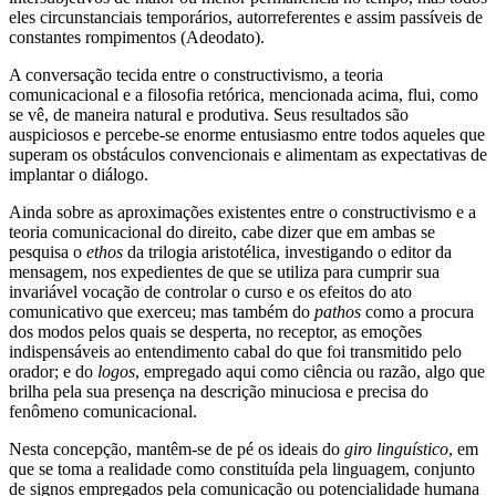
eles circunstanciais temporários, autorreferentes e assim passíveis de
constantes rompimentos (Adeodato).
A conversação tecida entre o constructivismo, a teoria
comunicacional e a filosofia retórica, mencionada acima, flui, como
se vê, de maneira natural e produtiva. Seus resultados são
auspiciosos e percebe-se enorme entusiasmo entre todos aqueles que
superam os obstáculos convencionais e alimentam as expectativas de
implantar o diálogo.
Ainda sobre as aproximações existentes entre o constructivismo e a
teoria comunicacional do direito, cabe dizer que em ambas se
pesquisa o
ethos
da trilogia aristotélica, investigando o editor da
mensagem, nos expedientes de que se utiliza para cumprir sua
invariável vocação de controlar o curso e os efeitos do ato
comunicativo que exerceu; mas também do
pathos
como a procura
dos modos pelos quais se desperta, no receptor, as emoções
indispensáveis ao entendimento cabal do que foi transmitido pelo
orador; e do
logos
, empregado aqui como ciência ou razão, algo que
brilha pela sua presença na descrição minuciosa e precisa do
fenômeno comunicacional.
Nesta concepção, mantêm-se de pé os ideais do
giro linguístico
, em
que se toma a realidade como constituída pela linguagem, conjunto
de signos empregados pela comunicação ou potencialidade humana