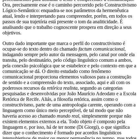
Ora, precisamente esse é o caminho percorrido pelo Constructivismo
Lógico-Semântico: enquadra-se nos parâmetros da hermenêutica
atual, lendo e interpretando para compreender, porém, em todos os
passos de sua trajetória está presente o tom da analiticidade. É
analisando que o trabalho cognoscente prospera em direção a seus
objetivos.
Outro dado importante que marca o perfil do constructivismo é
ocupar-se do texto dentro do chamado
factum comunicacional
,
indagando sempre pelo autor da mensagem, pelo canal por onde ela
transita, pelo destinatário, pelo código linguístico comum a ambos,
pela conexão psicológica que se estabelece e pelo contexto em que a
comunicação se dá. O direito estudado como fenômeno
comunicacional proporciona elementos valiosos para a construção
de sentido e a compreensão do texto, associado, aqui e ali com os
poderosos recursos da
retórica realista
, segundo as categorias
pesquisadas e desenvolvidas por João Maurício Adeodato e a Escola
Retórica de Recife. Aliás, a filosofia retórica, assim como o
constructivismo, parte de uma antropologia carente, operando com a
linguagem como único meio perceptível, de tal modo que não
haveria acesso ao chamado
mundo real
, simplesmente porque não
existem elementos externos a ela. Todo objeto é composto pela
linguagem e, por isso, há de ter nome (Di Giorgi), o que significa
dizer que o conhecimento é formado por acordos linguísticos
intersubjetivos de maior ou menor permanência no tempo, mas todos