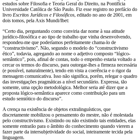
estudos sobre Filosofia e Teoria Geral do Direito, na Pontifícia
Universidade Católica de São Paulo. Fiz esse registro no prefácio do
livro
Escritos Jurídicos e Filosóficos
, editado no ano de 2001, em
dois tomos, pela Axis Mundi/Ibet:
“Certo dia, perguntando como conviria dar nome à sua atitude
jurídico-filosófica e ao tipo de trabalho que vinha desenvolvendo,
respondeu-me que poderíamos perfeitamente chama-lo de
“constructivismo”. Não, segundo o modelo do “constructivismo
ético”, todavia, agregando ao nome o adjetivo composto “lógico-
semântico”, pois, afinal de contas, todo o empenho estaria voltado a
cercar os termos do discurso, para outorgar-lhes a firmeza necessária
(e possível, naturalmente), tendo em vista a coerência e o rigor da
mensagem comunicativa. Isso não significa, porém, relegar o quadro
das investigações pragmáticas a nível secundário. Expressa, tão
somente, uma opção metodológica. Melhor seria até dizer que a
proposta lógico-semântica aparece como contribuição para um
estudo semiótico do discurso”.
A crença na existência de objetos extralinguísticos, que
discretamente mobilizou o pensamento do mestre, não é molestada
pelo constructivismo. Existindo ou não existindo tais entidades, elas
somente entrarão para o âmbito do conhecimento quando vierem a
fazer parte da intersubjetividade do social, inteiramente tecida pela
linguagem.