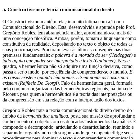
5. Constructivismo e teoria comunicacional do direito
O Constructivismo mantém relação muito íntima com a Teoria
Comunicacional do Direito. Esta, desenvolvida e apurada pelo Prof.
Gregório Robles, tem abrangência maior, aproximando-se mais de
uma concepção filosófica. Ambas, porém, tomam a linguagem como
constitutiva da realidade, depositando no texto o objeto de todas as
suas preocupações. Procuram levar às últimas consequências duas
premissas fundamentais:
a palavra é a morada do ser (Heidegger)
e
tudo aquilo que puder ser interpretado é texto (Gadamer)
. Nesse
quadro, a hermenêutica não só adquire uma função decisiva, como
passa a ser o modo, por excelência de compreender-se o mundo.
E
as coisas existem quando têm nomes… Sem nome as coisas não
existem (Raffaele De Giorgi)
. Falo da hermenêutica geral, formada
pelo conjunto organizado das hermenêuticas regionais, na linha de
Ricoeur, para quem a hermenêutica é a teoria das interpretações ou
da compreensão em sua relação com a interpretação dos textos.
Gregório Robles trata a teoria comunicacional do direito dentro do
âmbito da
hermenêutica analítica
, posta sua missão de aprofundar o
conhecimento do objeto com os delicados instrumentos da análise. É
compondo e decompondo, articulando e desarticulando, reunindo e
separando, organizando e desorganizando que o agente dirige seus
procedimentos para dominar o texto e compreender a comunicação.