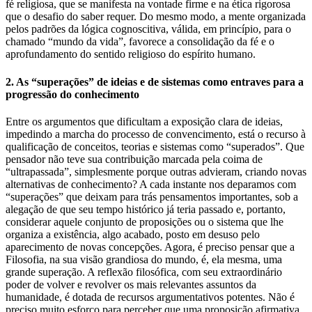
fé religiosa, que se manifesta na vontade firme e na ética rigorosa
que o desafio do saber requer. Do mesmo modo, a mente organizada
pelos padrões da lógica cognoscitiva, válida, em princípio, para o
chamado “mundo da vida”, favorece a consolidação da fé e o
aprofundamento do sentido religioso do espírito humano.
2. As “superações” de ideias e de sistemas como entraves para a
progressão do conhecimento
Entre os argumentos que dificultam a exposição clara de ideias,
impedindo a marcha do processo de convencimento, está o recurso à
qualificação de conceitos, teorias e sistemas como “superados”. Que
pensador não teve sua contribuição marcada pela coima de
“ultrapassada”, simplesmente porque outras advieram, criando novas
alternativas de conhecimento? A cada instante nos deparamos com
“superações” que deixam para trás pensamentos importantes, sob a
alegação de que seu tempo histórico já teria passado e, portanto,
considerar aquele conjunto de proposições ou o sistema que lhe
organiza a existência, algo acabado, posto em desuso pelo
aparecimento de novas concepções. Agora, é preciso pensar que a
Filosofia, na sua visão grandiosa do mundo, é, ela mesma, uma
grande superação. A reflexão filosófica, com seu extraordinário
poder de volver e revolver os mais relevantes assuntos da
humanidade, é dotada de recursos argumentativos potentes. Não é
preciso muito esforço para perceber que uma proposição afirmativa