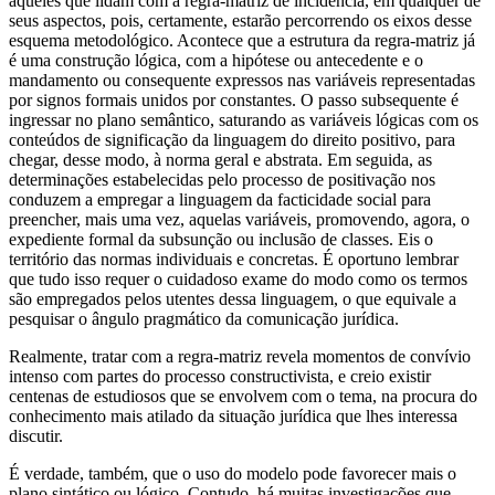
aqueles que lidam com a regra-matriz de incidência, em qualquer de
seus aspectos, pois, certamente, estarão percorrendo os eixos desse
esquema metodológico. Acontece que a estrutura da regra-matriz já
é uma construção lógica, com a hipótese ou antecedente e o
mandamento ou consequente expressos nas variáveis representadas
por signos formais unidos por constantes. O passo subsequente é
ingressar no plano semântico, saturando as variáveis lógicas com os
conteúdos de significação da linguagem do direito positivo, para
chegar, desse modo, à norma geral e abstrata. Em seguida, as
determinações estabelecidas pelo processo de positivação nos
conduzem a empregar a linguagem da facticidade social para
preencher, mais uma vez, aquelas variáveis, promovendo, agora, o
expediente formal da subsunção ou inclusão de classes. Eis o
território das normas individuais e concretas. É oportuno lembrar
que tudo isso requer o cuidadoso exame do modo como os termos
são empregados pelos utentes dessa linguagem, o que equivale a
pesquisar o ângulo pragmático da comunicação jurídica.
Realmente, tratar com a regra-matriz revela momentos de convívio
intenso com partes do processo constructivista, e creio existir
centenas de estudiosos que se envolvem com o tema, na procura do
conhecimento mais atilado da situação jurídica que lhes interessa
discutir.
É verdade, também, que o uso do modelo pode favorecer mais o
plano sintático ou lógico. Contudo, há muitas investigações que