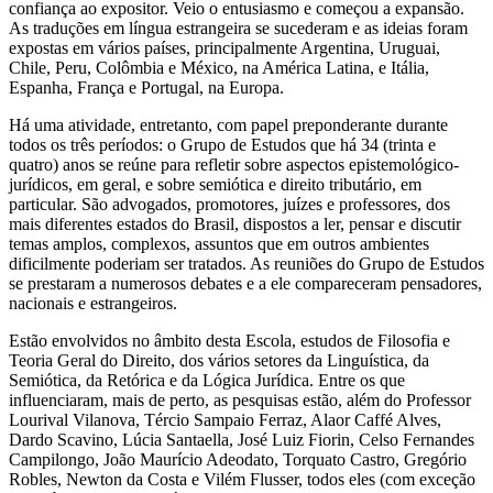
confiança ao expositor. Veio o entusiasmo e começou a expansão.
As traduções em língua estrangeira se sucederam e as ideias foram
expostas em vários países, principalmente Argentina, Uruguai,
Chile, Peru, Colômbia e México, na América Latina, e Itália,
Espanha, França e Portugal, na Europa.
Há uma atividade, entretanto, com papel preponderante durante
todos os três períodos: o Grupo de Estudos que há 34 (trinta e
quatro) anos se reúne para refletir sobre aspectos epistemológico-
jurídicos, em geral, e sobre semiótica e direito tributário, em
particular. São advogados, promotores, juízes e professores, dos
mais diferentes estados do Brasil, dispostos a ler, pensar e discutir
temas amplos, complexos, assuntos que em outros ambientes
dificilmente poderiam ser tratados. As reuniões do Grupo de Estudos
se prestaram a numerosos debates e a ele compareceram pensadores,
nacionais e estrangeiros.
Estão envolvidos no âmbito desta Escola, estudos de Filosofia e
Teoria Geral do Direito, dos vários setores da Linguística, da
Semiótica, da Retórica e da Lógica Jurídica. Entre os que
influenciaram, mais de perto, as pesquisas estão, além do Professor
Lourival Vilanova, Tércio Sampaio Ferraz, Alaor Caffé Alves,
Dardo Scavino, Lúcia Santaella, José Luiz Fiorin, Celso Fernandes
Campilongo, João Maurício Adeodato, Torquato Castro, Gregório
Robles, Newton da Costa e Vilém Flusser, todos eles (com exceção