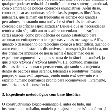
qualquer pode ser reduzida à condição de mera sentença paradoxal,
com o emprego de poucas operações enunciativas. Além disso,
como explicar as contínuas referências às propostas filosóficas
milenares, que teimam em frequentar os escritos dos grandes
pensadores, mostrando uma notável resistência às tentativas de
corrosão das críticas especializadas? Dir-se-á que as necessidades
retóricas não só justificam mas até recomendam a utilização de
certas alusões, como providências de cunho estratégico para
acentuar ou enfraquecer o teor persuasivo das mensagens. Aliás,
quando o desempenho do raciocínio começa a ficar difícil, quando o
autor encontra obstáculos discursivos de transposição duvidosa, um
dos primeiros impulsos de nossa mente é lançar mão desse
expediente argumentativo, pois se trata de instância inexorável, já
que
a não retórica é retórica também
. Há, contudo, maneiras
distintas de movimentar o pensamento, ajustando sua trajetória
dentro de padrões mais serenos, tolerantes e produtivos, mesmo
porque,
se tudo está superado, então nada está superado
e o
espírito humano permanece pronto para locomover-se, livremente,
nos horizontes da consciência.
3. Expediente metodológico com base filosófica
O constructivismo lógico-semântico é, antes de tudo, um
instrumento de trabalho, modelo para ajustar a precisão da forma à