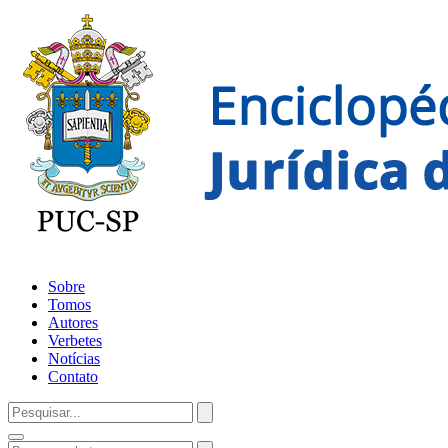
Sobre
Tomos
Autores
Verbetes
Notícias
Contato