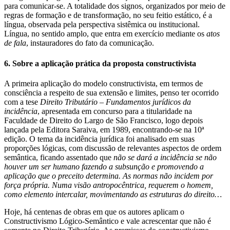
para comunicar-se. A totalidade dos signos, organizados por meio de
regras de formação e de transformação, no seu feitio estático, é a
língua, observada pela perspectiva sistêmica ou institucional.
Língua, no sentido amplo, que entra em exercício mediante os
atos
de fala
, instauradores do fato da comunicação.
6. Sobre a aplicação prática da proposta constructivista
A primeira aplicação do modelo constructivista, em termos de
consciência a respeito de sua extensão e limites, penso ter ocorrido
com a tese
Direito Tributário – Fundamentos jurídicos da
incidência
, apresentada em concurso para a titularidade na
Faculdade de Direito do Largo de São Francisco, logo depois
lançada pela Editora Saraiva, em 1989, encontrando-se na 10ª
edição. O tema da incidência jurídica foi analisado em suas
proporções lógicas, com discussão de relevantes aspectos de ordem
semântica, ficando assentado que
não se dará a incidência se não
houver um ser humano fazendo a subsunção e promovendo a
aplicação que o preceito determina. As normas não incidem por
força própria. Numa visão antropocêntrica, requerem o homem,
como elemento intercalar, movimentando as estruturas do direito…
Hoje, há centenas de obras em que os autores aplicam o
Constructivismo Lógico-Semântico e vale acrescentar que não é