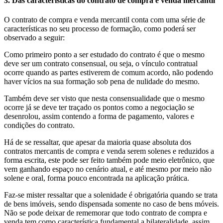
3. Das características do contrato de compra e venda mercantil
O contrato de compra e venda mercantil conta com uma série de
características no seu processo de formação, como poderá ser
observado a seguir:
Como primeiro ponto a ser estudado do contrato é que o mesmo
deve ser um contrato consensual, ou seja, o vínculo contratual
ocorre quando as partes estiverem de comum acordo, não podendo
haver vícios na sua formação sob pena de nulidade do mesmo.
Também deve ser visto que nesta consensualidade que o mesmo
ocorre já se deve ter traçado os pontos como a negociação se
desenrolou, assim contendo a forma de pagamento, valores e
condições do contrato.
Há de se ressaltar, que apesar da maioria quase absoluta dos
contratos mercantis de compra e venda serem solenes e reduzidos a
forma escrita, este pode ser feito também pode meio eletrônico, que
vem ganhando espaço no cenário atual, e até mesmo por meio não
solene e oral, forma pouco encontrada na aplicação prática.
Faz-se mister ressaltar que a solenidade é obrigatória quando se trata
de bens imóveis, sendo dispensada somente no caso de bens móveis.
Não se pode deixar de rememorar que todo contrato de compra e
venda tem como característica fundamental a bilateralidade, assim