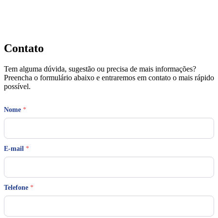
Contato
Tem alguma dúvida, sugestão ou precisa de mais informações?
Preencha o formulário abaixo e entraremos em contato o mais rápido
possível.
M
Nome
*
e
n
s
a
g
E-mail
*
e
m
M
e
Telefone
*
n
s
a
g