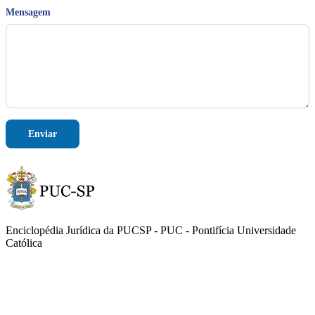
e
Mensagem
m
E
-
m
a
i
l
Enviar
Enciclopédia Jurídica da PUCSP - PUC - Pontifícia Universidade
Católica