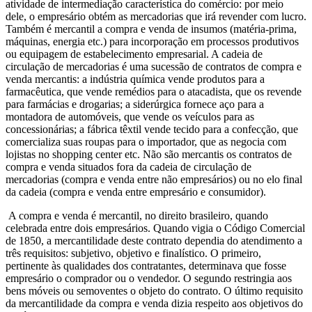
atividade de intermediação característica do comércio: por meio
dele, o empresário obtém as mercadorias que irá revender com lucro.
Também é mercantil a compra e venda de insumos (matéria-prima,
máquinas, energia etc.) para incorporação em processos produtivos
ou equipagem de estabelecimento empresarial. A cadeia de
circulação de mercadorias é uma sucessão de contratos de compra e
venda mercantis: a indústria química vende produtos para a
farmacêutica, que vende remédios para o atacadista, que os revende
para farmácias e drogarias; a siderúrgica fornece aço para a
montadora de automóveis, que vende os veículos para as
concessionárias; a fábrica têxtil vende tecido para a confecção, que
comercializa suas roupas para o importador, que as negocia com
lojistas no shopping center etc. Não são mercantis os contratos de
compra e venda situados fora da cadeia de circulação de
mercadorias (compra e venda entre não empresários) ou no elo final
da cadeia (compra e venda entre empresário e consumidor).
A compra e venda é mercantil, no direito brasileiro, quando
celebrada entre dois empresários. Quando vigia o Código Comercial
de 1850, a mercantilidade deste contrato dependia do atendimento a
três requisitos: subjetivo, objetivo e finalístico. O primeiro,
pertinente às qualidades dos contratantes, determinava que fosse
empresário o comprador ou o vendedor. O segundo restringia aos
bens móveis ou semoventes o objeto do contrato. O último requisito
da mercantilidade da compra e venda dizia respeito aos objetivos do