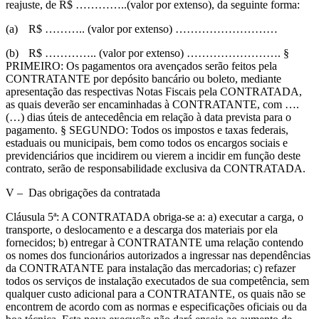
reajuste, de R$ …………..(valor por extenso), da seguinte forma:
(a)
R$ ……….. (valor por extenso) ………………………
(b)
R$ ………….. (valor por extenso) ……………………. §
PRIMEIRO: Os pagamentos ora avençados serão feitos pela
CONTRATANTE por depósito bancário ou boleto, mediante
apresentação das respectivas Notas Fiscais pela CONTRATADA,
as quais deverão ser encaminhadas à CONTRATANTE, com ….
(…) dias úteis de antecedência em relação à data prevista para o
pagamento. § SEGUNDO: Todos os impostos e taxas federais,
estaduais ou municipais, bem como todos os encargos sociais e
previdenciários que incidirem ou vierem a incidir em função deste
contrato, serão de responsabilidade exclusiva da CONTRATADA.
V –
Das obrigações da contratada
Cláusula 5ª: A CONTRATADA obriga-se a: a) executar a carga, o
transporte, o deslocamento e a descarga dos materiais por ela
fornecidos; b) entregar à CONTRATANTE uma relação contendo
os nomes dos funcionários autorizados a ingressar nas dependências
da CONTRATANTE para instalação das mercadorias; c) refazer
todos os serviços de instalação executados de sua competência, sem
qualquer custo adicional para a CONTRATANTE, os quais não se
encontrem de acordo com as normas e especificações oficiais ou da