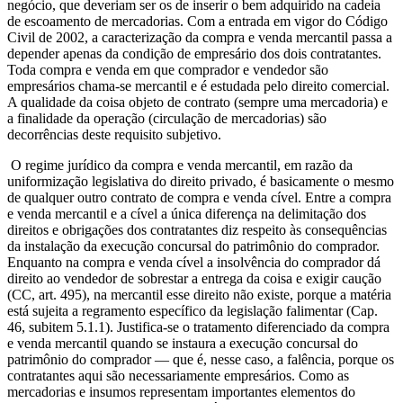
negócio, que deveriam ser os de inserir o bem adquirido na cadeia
de escoamento de mercadorias. Com a entrada em vigor do Código
Civil de 2002, a caracterização da compra e venda mercantil passa a
depender apenas da condição de empresário dos dois contratantes.
Toda compra e venda em que comprador e vendedor são
empresários chama-se mercantil e é estudada pelo direito comercial.
A qualidade da coisa objeto de contrato (sempre uma mercadoria) e
a finalidade da operação (circulação de mercadorias) são
decorrências deste requisito subjetivo.
O regime jurídico da compra e venda mercantil, em razão da
uniformização legislativa do direito privado, é basicamente o mesmo
de qualquer outro contrato de compra e venda cível. Entre a compra
e venda mercantil e a cível a única diferença na delimitação dos
direitos e obrigações dos contratantes diz respeito às consequências
da instalação da execução concursal do patrimônio do comprador.
Enquanto na compra e venda cível a insolvência do comprador dá
direito ao vendedor de sobrestar a entrega da coisa e exigir caução
(CC, art. 495), na mercantil esse direito não existe, porque a matéria
está sujeita a regramento específico da legislação falimentar (Cap.
46, subitem 5.1.1). Justifica-se o tratamento diferenciado da compra
e venda mercantil quando se instaura a execução concursal do
patrimônio do comprador — que é, nesse caso, a falência, porque os
contratantes aqui são necessariamente empresários. Como as
mercadorias e insumos representam importantes elementos do