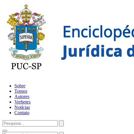
Sobre
Tomos
Autores
Verbetes
Notícias
Contato