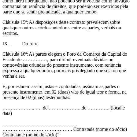
como mera liberalidade, não podendo ser invocada como novação
contratual ou renúncia de direitos, que poderão ser exercidos pela
parte que se sentir prejudicada, a qualquer tempo.
Cláusula 15ª: As disposições deste contrato prevalecem sobre
quaisquer outros acordos anteriores entre as partes, verbais ou
escritos.
IX –
Do foro
Cláusula 16ª: As partes elegem o Foro da Comarca da Capital do
Estado de ……………, para dirimir eventuais dúvidas ou
controvérsias oriundas do presente instrumento, com renúncia
expressa a qualquer outro, por mais privilegiado que seja ou que
venha a ser.
E, por estarem assim justas e contratadas, assinam as partes o
presente instrumento, em 02 (duas) vias de igual teor e forma, na
presença de 02 (duas) testemunhas.
………………., …. de ……………….. de ………….. (local e
data)
……………………………………….
……………………………………. Contratada (nome do sócio)
Contratante (nome do sócio)”