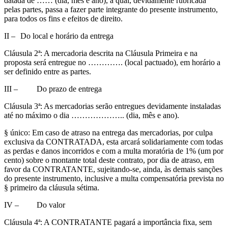
datada de …… (dia, mês e ano), a qual, devidamente rubricada
pelas partes, passa a fazer parte integrante do presente instrumento,
para todos os fins e efeitos de direito.
II –
Do local e horário da entrega
Cláusula 2ª: A mercadoria descrita na Cláusula Primeira e na
proposta será entregue no …………. (local pactuado), em horário a
ser definido entre as partes.
III –
Do prazo de entrega
Cláusula 3ª: As mercadorias serão entregues devidamente instaladas
até no máximo o dia ……………….. (dia, mês e ano).
§ único: Em caso de atraso na entrega das mercadorias, por culpa
exclusiva da CONTRATADA, esta arcará solidariamente com todas
as perdas e danos incorridos e com a multa moratória de 1% (um por
cento) sobre o montante total deste contrato, por dia de atraso, em
favor da CONTRATANTE, sujeitando-se, ainda, às demais sanções
do presente instrumento, inclusive a multa compensatória prevista no
§ primeiro da cláusula sétima.
IV –
Do valor
Cláusula 4ª: A CONTRATANTE pagará a importância fixa, sem