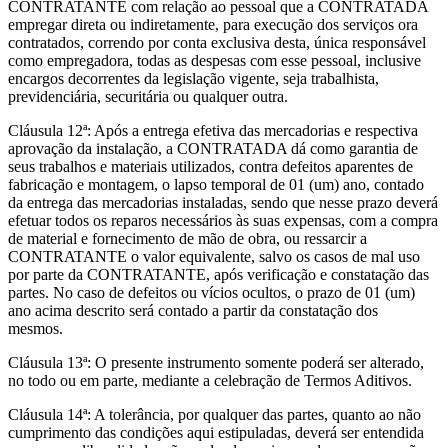
CONTRATANTE com relação ao pessoal que a CONTRATADA
empregar direta ou indiretamente, para execução dos serviços ora
contratados, correndo por conta exclusiva desta, única responsável
como empregadora, todas as despesas com esse pessoal, inclusive
encargos decorrentes da legislação vigente, seja trabalhista,
previdenciária, securitária ou qualquer outra.
Cláusula 12ª: Após a entrega efetiva das mercadorias e respectiva
aprovação da instalação, a CONTRATADA dá como garantia de
seus trabalhos e materiais utilizados, contra defeitos aparentes de
fabricação e montagem, o lapso temporal de 01 (um) ano, contado
da entrega das mercadorias instaladas, sendo que nesse prazo deverá
efetuar todos os reparos necessários às suas expensas, com a compra
de material e fornecimento de mão de obra, ou ressarcir a
CONTRATANTE o valor equivalente, salvo os casos de mal uso
por parte da CONTRATANTE, após verificação e constatação das
partes. No caso de defeitos ou vícios ocultos, o prazo de 01 (um)
ano acima descrito será contado a partir da constatação dos
mesmos.
Cláusula 13ª: O presente instrumento somente poderá ser alterado,
no todo ou em parte, mediante a celebração de Termos Aditivos.
Cláusula 14ª: A tolerância, por qualquer das partes, quanto ao não
cumprimento das condições aqui estipuladas, deverá ser entendida