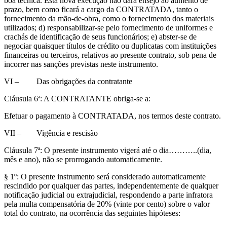
boa técnica. Esta nova execução não dará ensejo ao aumento de
prazo, bem como ficará a cargo da CONTRATADA, tanto o
fornecimento da mão-de-obra, como o fornecimento dos materiais
utilizados; d) responsabilizar-se pelo fornecimento de uniformes e
crachás de identificação de seus funcionários; e) abster-se de
negociar quaisquer títulos de crédito ou duplicatas com instituições
financeiras ou terceiros, relativos ao presente contrato, sob pena de
incorrer nas sanções previstas neste instrumento.
VI –
Das obrigações da contratante
Cláusula 6ª: A CONTRATANTE obriga-se a:
Efetuar o pagamento à CONTRATADA, nos termos deste contrato.
VII –
Vigência e rescisão
Cláusula 7ª: O presente instrumento vigerá até o dia………..(dia,
mês e ano), não se prorrogando automaticamente.
§ 1º: O presente instrumento será considerado automaticamente
rescindido por qualquer das partes, independentemente de qualquer
notificação judicial ou extrajudicial, respondendo a parte infratora
pela multa compensatória de 20% (vinte por cento) sobre o valor
total do contrato, na ocorrência das seguintes hipóteses: