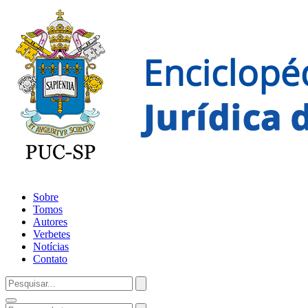
Sobre
Tomos
Autores
Verbetes
Notícias
Contato