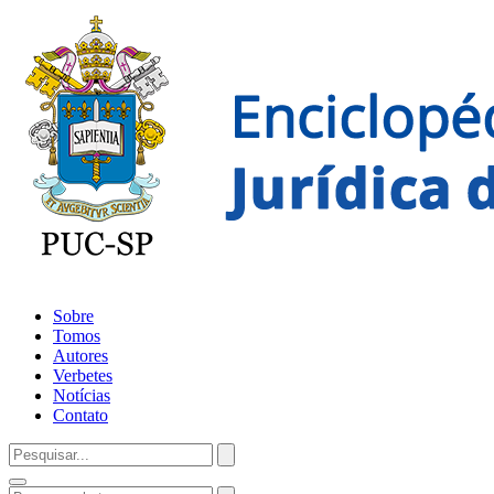
Sobre
Tomos
Autores
Verbetes
Notícias
Contato