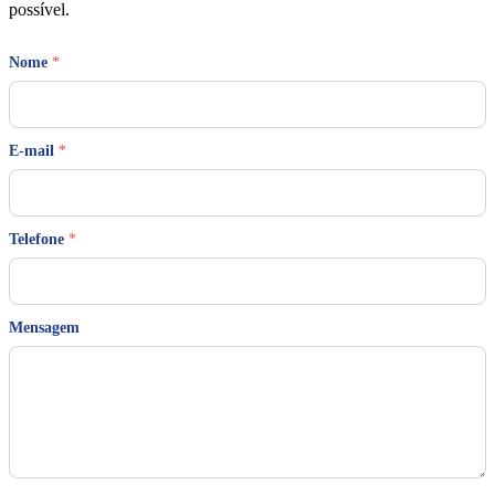
possível.
Nome
*
E-mail
*
T
Telefone
*
e
l
e
f
o
Mensagem
n
e
*
N
o
m
e