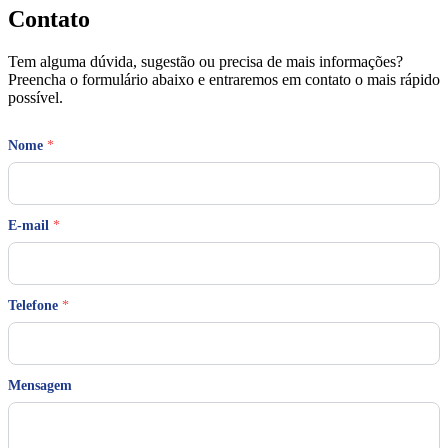
Contato
Tem alguma dúvida, sugestão ou precisa de mais informações?
Preencha o formulário abaixo e entraremos em contato o mais rápido
possível.
Nome
*
E-mail
*
*
Telefone
*
E
-
m
a
i
Mensagem
l
T
e