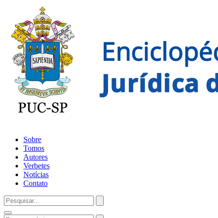
Sobre
Tomos
Autores
Verbetes
Notícias
Contato