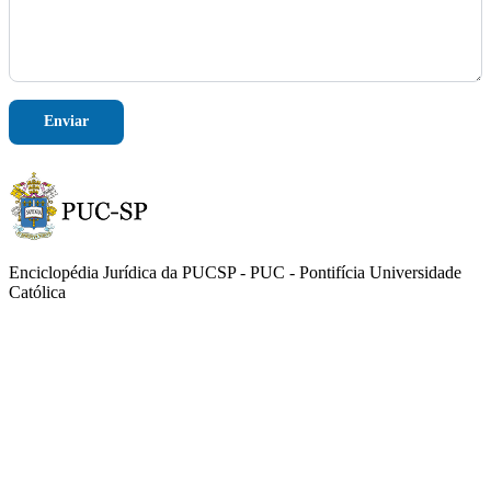
l
e
f
o
n
e
Enviar
Enciclopédia Jurídica da PUCSP - PUC - Pontifícia Universidade
Católica