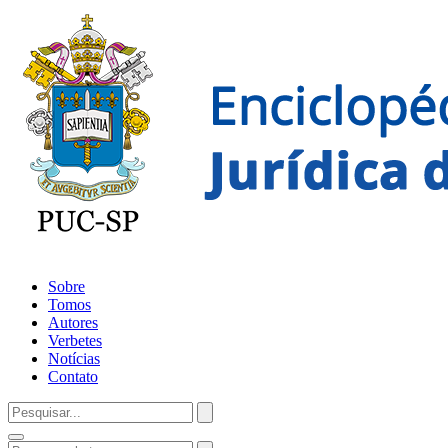
Sobre
Tomos
Autores
Verbetes
Notícias
Contato