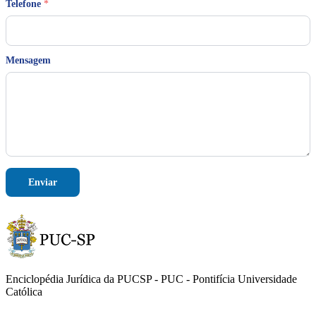
Telefone
*
*
Mensagem
*
E
-
m
a
i
l
Enviar
Enciclopédia Jurídica da PUCSP - PUC - Pontifícia Universidade
Católica