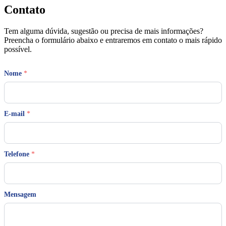
Contato
Tem alguma dúvida, sugestão ou precisa de mais informações?
Preencha o formulário abaixo e entraremos em contato o mais rápido
possível.
Nome
*
E-mail
*
E
Telefone
*
-
m
a
i
l
Mensagem
N
o
m