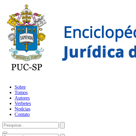
Sobre
Tomos
Autores
Verbetes
Notícias
Contato