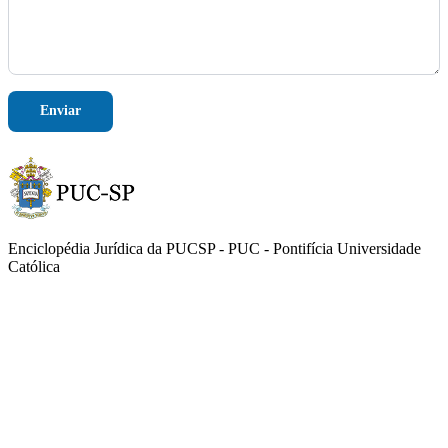
e
E
-
m
a
i
l
Enviar
Enciclopédia Jurídica da PUCSP - PUC - Pontifícia Universidade
Católica