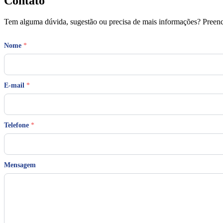
Contato
Tem alguma dúvida, sugestão ou precisa de mais informações? Preench
Nome
*
E-mail
*
Telefone
*
T
Mensagem
e
l
e
f
o
n
e