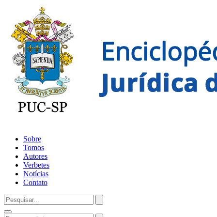
Sobre
Tomos
Autores
Verbetes
Notícias
Contato