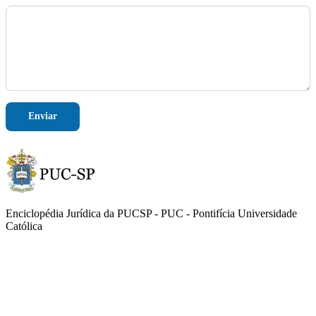
e
n
s
a
g
e
m
*
*
Enviar
Enciclopédia Jurídica da PUCSP - PUC - Pontifícia Universidade
Católica