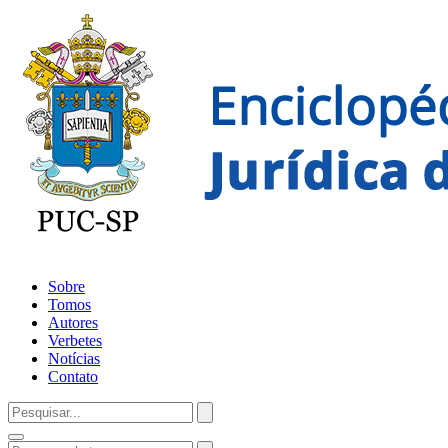
Sobre
Tomos
Autores
Verbetes
Notícias
Contato