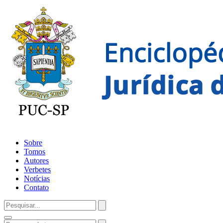
Sobre
Tomos
Autores
Verbetes
Notícias
Contato