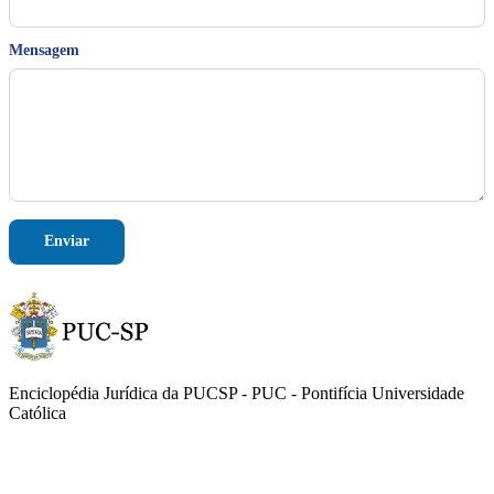
N
Mensagem
o
m
e
E
-
m
a
i
l
N
Enviar
o
m
e
Enciclopédia Jurídica da PUCSP - PUC - Pontifícia Universidade
Católica