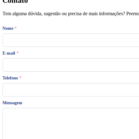
Contato
Tem alguma dúvida, sugestão ou precisa de mais informações? Preench
Nome
*
N
E-mail
*
o
m
e
E
-
Telefone
*
m
a
i
l
Mensagem
T
e
l
e
f
o
n