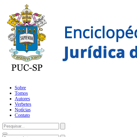
Sobre
Tomos
Autores
Verbetes
Notícias
Contato