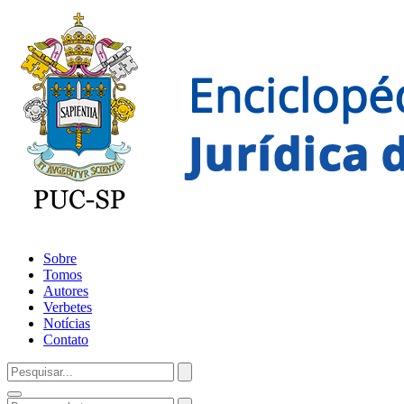
Sobre
Tomos
Autores
Verbetes
Notícias
Contato