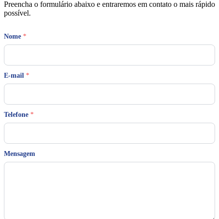
Preencha o formulário abaixo e entraremos em contato o mais rápido
possível.
Nome
*
*
E-mail
*
N
o
m
e
*
Telefone
*
Mensagem