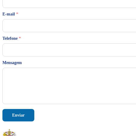
*
E-mail
*
M
e
n
s
a
Telefone
*
g
e
m
*
Mensagem
Enviar