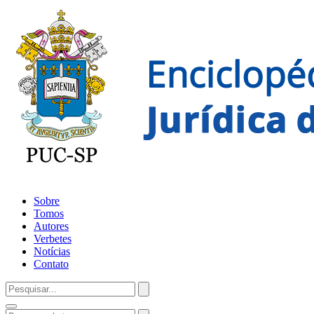
Sobre
Tomos
Autores
Verbetes
Notícias
Contato