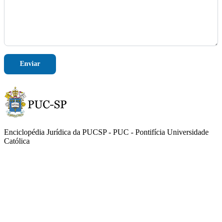
a
i
l
T
e
l
e
f
Enviar
o
n
e
*
Enciclopédia Jurídica da PUCSP - PUC - Pontifícia Universidade
Católica