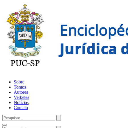
Sobre
Tomos
Autores
Verbetes
Notícias
Contato