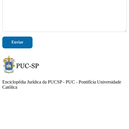
m
T
e
l
e
f
o
n
e
Enviar
E
-
m
a
i
l
Enciclopédia Jurídica da PUCSP - PUC - Pontifícia Universidade
Católica