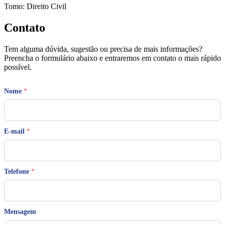
Tomo: Direito Civil
Contato
Tem alguma dúvida, sugestão ou precisa de mais informações?
Preencha o formulário abaixo e entraremos em contato o mais rápido
possível.
Nome
*
E-mail
*
M
Telefone
*
e
n
s
a
g
Mensagem
e