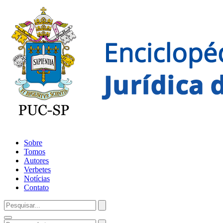
Sobre
Tomos
Autores
Verbetes
Notícias
Contato