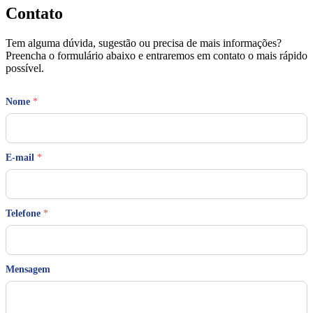
Contato
Tem alguma dúvida, sugestão ou precisa de mais informações?
Preencha o formulário abaixo e entraremos em contato o mais rápido
possível.
Nome
*
M
E-mail
*
e
n
s
a
g
Telefone
*
e
m
T
e
Mensagem
l
e
f
o