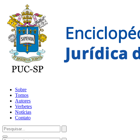
Sobre
Tomos
Autores
Verbetes
Notícias
Contato