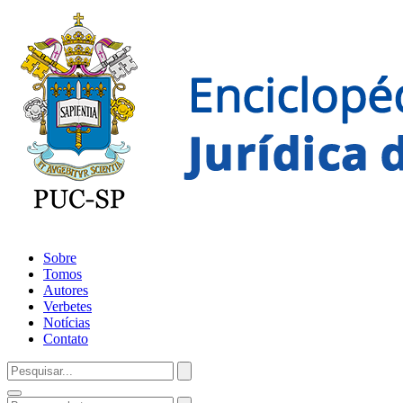
Sobre
Tomos
Autores
Verbetes
Notícias
Contato