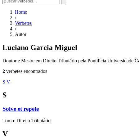
Home
/
Verbetes
/
Autor
Luciano Garcia Miguel
Doutor e Mestre em Direito Tributário pela Pontifícia Universidade 
2
verbetes encontrados
S
V
S
Solve et repete
Tomo: Direito Tributário
V