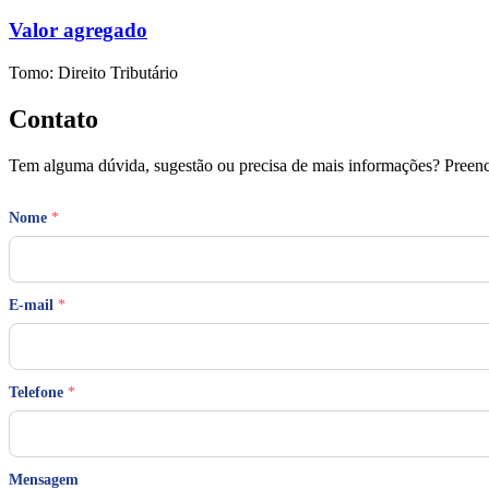
Valor agregado
Tomo: Direito Tributário
Contato
Tem alguma dúvida, sugestão ou precisa de mais informações? Preench
Nome
*
E-mail
*
*
Telefone
*
*
N
o
m
e
Mensagem