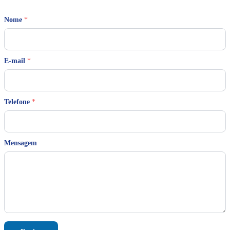
Nome
*
*
E-mail
*
E
-
m
a
i
Telefone
*
l
*
Mensagem