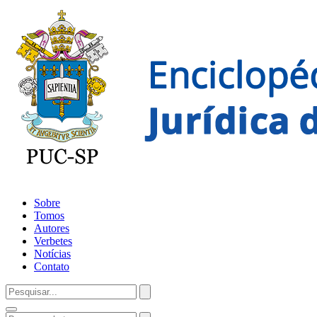
Sobre
Tomos
Autores
Verbetes
Notícias
Contato