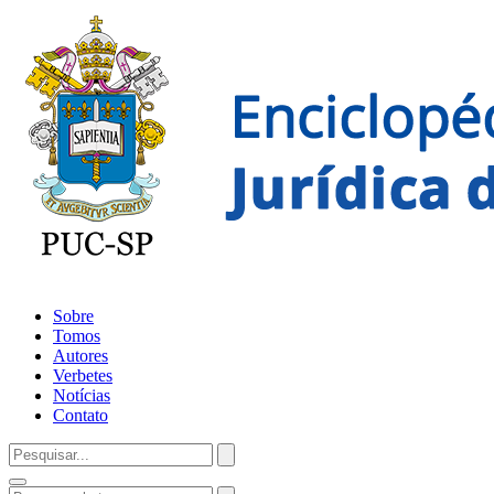
Sobre
Tomos
Autores
Verbetes
Notícias
Contato