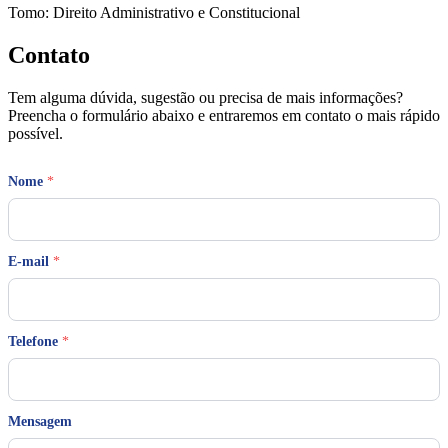
Tomo: Direito Administrativo e Constitucional
Contato
Tem alguma dúvida, sugestão ou precisa de mais informações?
Preencha o formulário abaixo e entraremos em contato o mais rápido
possível.
Nome
*
N
E-mail
*
o
m
e
N
o
Telefone
*
m
e
*
Mensagem