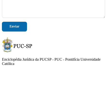
o
n
e
Enviar
Enciclopédia Jurídica da PUCSP - PUC - Pontifícia Universidade
Católica