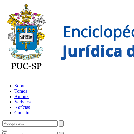
Sobre
Tomos
Autores
Verbetes
Notícias
Contato