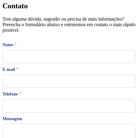
Contato
Tem alguma dúvida, sugestão ou precisa de mais informações?
Preencha o formulário abaixo e entraremos em contato o mais rápido
possível.
Nome
*
T
E-mail
*
e
l
e
f
o
Telefone
*
n
e
*
T
Mensagem
e
l
e
f