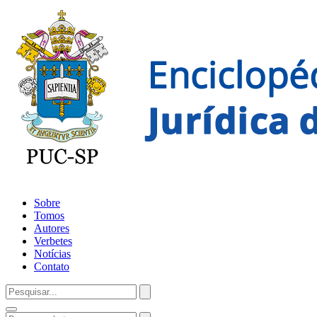
Sobre
Tomos
Autores
Verbetes
Notícias
Contato