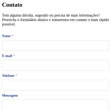
Contato
Tem alguma dúvida, sugestão ou precisa de mais informações?
Preencha o formulário abaixo e entraremos em contato o mais rápido
possível.
Nome
*
E-mail
*
Telefone
*
E
Mensagem
-
m
a
i