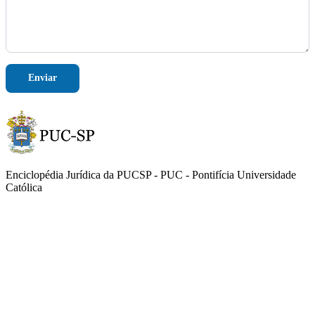
l
E
-
m
a
i
Enviar
l
*
Enciclopédia Jurídica da PUCSP - PUC - Pontifícia Universidade
Católica