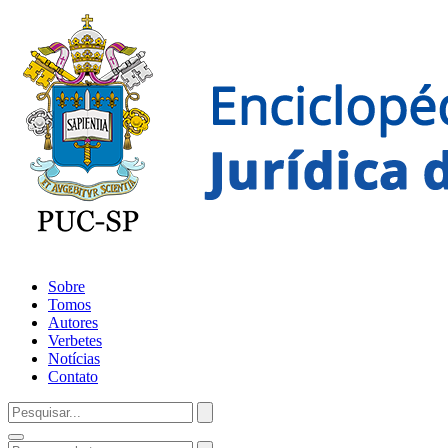
Sobre
Tomos
Autores
Verbetes
Notícias
Contato