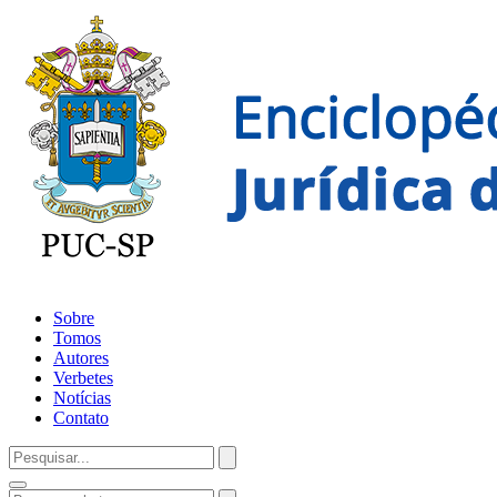
Sobre
Tomos
Autores
Verbetes
Notícias
Contato