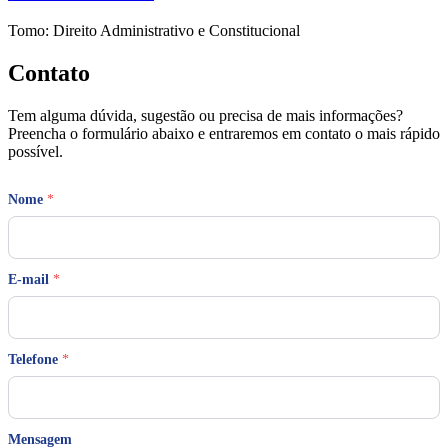
Tomo: Direito Administrativo e Constitucional
Contato
Tem alguma dúvida, sugestão ou precisa de mais informações?
Preencha o formulário abaixo e entraremos em contato o mais rápido
possível.
Nome
*
E
E-mail
*
-
m
a
i
l
Telefone
*
*
M
e
n
Mensagem
s