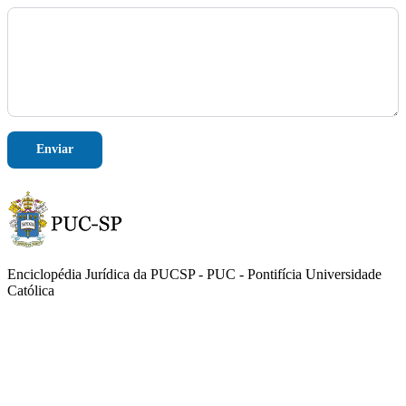
a
g
e
m
Enviar
Enciclopédia Jurídica da PUCSP - PUC - Pontifícia Universidade
Católica