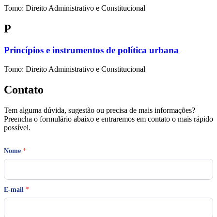
Tomo: Direito Administrativo e Constitucional
P
Princípios e instrumentos de política urbana
Tomo: Direito Administrativo e Constitucional
Contato
Tem alguma dúvida, sugestão ou precisa de mais informações?
Preencha o formulário abaixo e entraremos em contato o mais rápido
possível.
M
Nome
*
e
n
s
a
g
E-mail
*
e
m
*