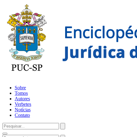
Sobre
Tomos
Autores
Verbetes
Notícias
Contato