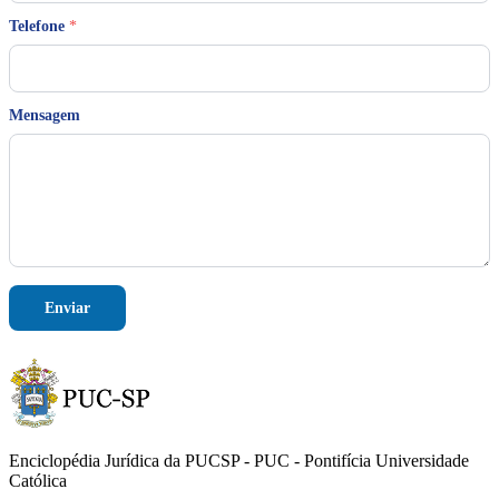
M
Telefone
*
e
n
s
a
g
Mensagem
e
m
Enviar
Enciclopédia Jurídica da PUCSP - PUC - Pontifícia Universidade
Católica