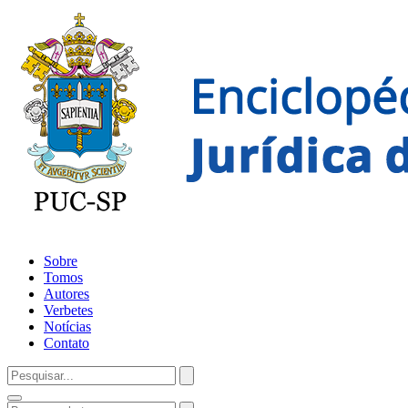
Sobre
Tomos
Autores
Verbetes
Notícias
Contato