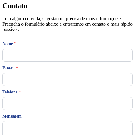
Contato
Tem alguma dúvida, sugestão ou precisa de mais informações?
Preencha o formulário abaixo e entraremos em contato o mais rápido
possível.
T
Nome
*
e
l
e
f
o
E-mail
*
n
e
N
o
Telefone
*
m
e
M
e
n
Mensagem
s
a
g
e