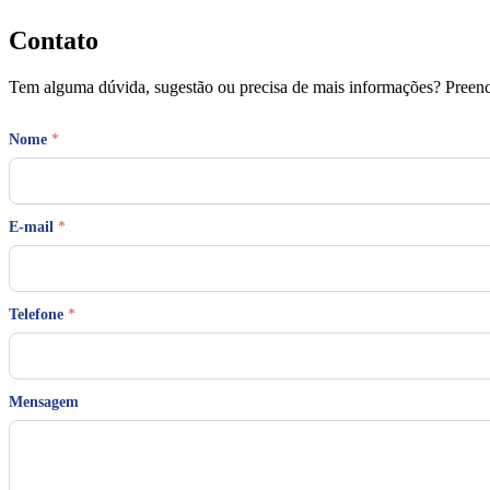
Contato
Tem alguma dúvida, sugestão ou precisa de mais informações? Preench
Nome
*
E-mail
*
*
Telefone
*
*
M
e
n
s
Mensagem
a
g
e
m