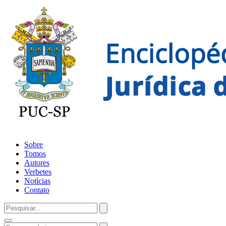
Sobre
Tomos
Autores
Verbetes
Notícias
Contato