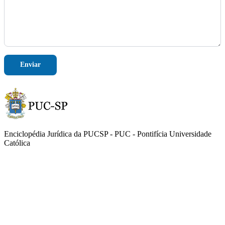
*
N
o
m
e
Enviar
Enciclopédia Jurídica da PUCSP - PUC - Pontifícia Universidade
Católica