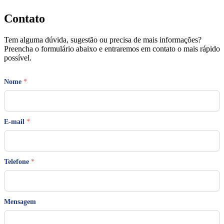
Contato
Tem alguma dúvida, sugestão ou precisa de mais informações?
Preencha o formulário abaixo e entraremos em contato o mais rápido
possível.
Nome
*
E-mail
*
T
Telefone
*
e
l
e
f
o
Mensagem
n
e