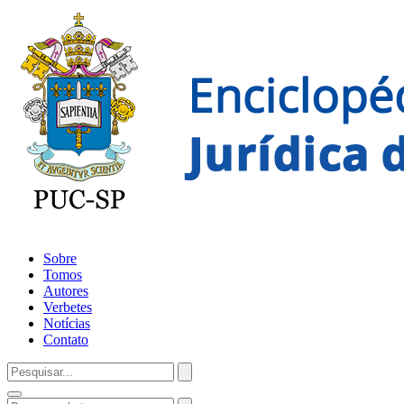
Sobre
Tomos
Autores
Verbetes
Notícias
Contato