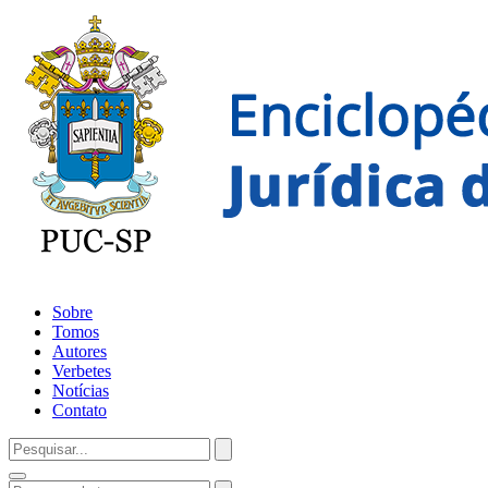
Sobre
Tomos
Autores
Verbetes
Notícias
Contato