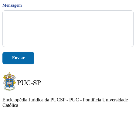
g
Mensagem
e
m
M
e
n
s
a
g
e
m
Enviar
T
e
l
e
f
o
n
e
Enciclopédia Jurídica da PUCSP - PUC - Pontifícia Universidade
Católica