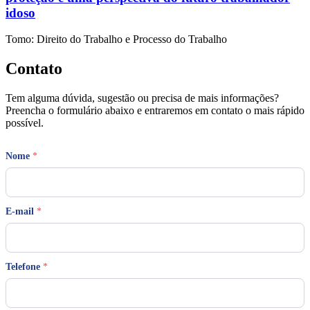
idoso
Tomo: Direito do Trabalho e Processo do Trabalho
Contato
Tem alguma dúvida, sugestão ou precisa de mais informações?
Preencha o formulário abaixo e entraremos em contato o mais rápido
possível.
Nome
*
E-mail
*
M
Telefone
*
e
n
s
a