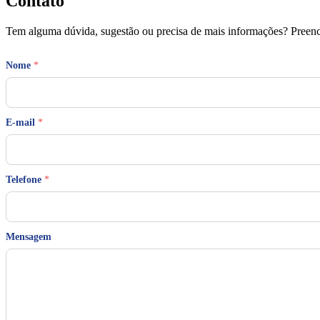
Contato
Tem alguma dúvida, sugestão ou precisa de mais informações? Preench
Nome
*
N
E-mail
*
o
m
e
N
o
Telefone
*
m
e
N
o
Mensagem
m
e