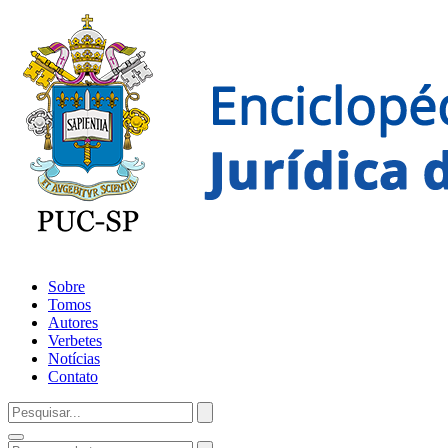
Sobre
Tomos
Autores
Verbetes
Notícias
Contato